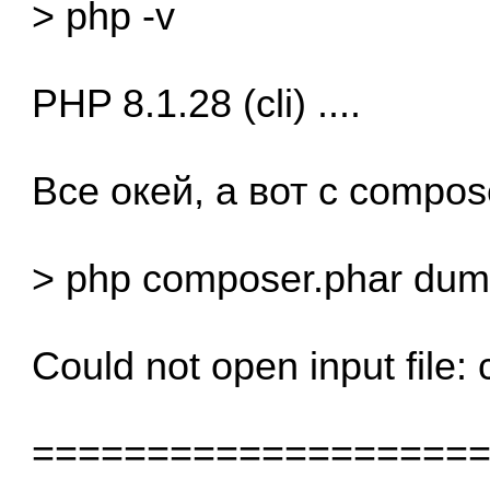
> php -v
PHP 8.1.28 (cli) ....
Все окей, а вот с compos
> php composer.phar dum
Could not open input file
===================