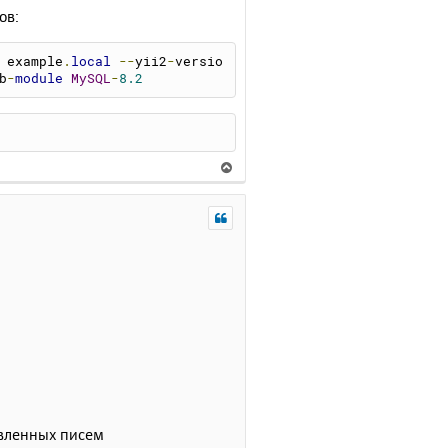
ов:
 example
.
local
--
yii2
-
versio
b
-
module
MySQL
-
8.2
В
е
р
н
у
т
ь
с
я
к
н
а
ч
а
л
вленных писем