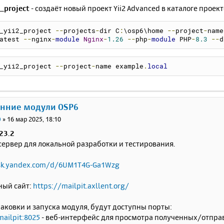
_project
- создаёт новый проект Yii2 Advanced в каталоге проект
_yii2_project 
--
projects
-
dir C
:
\osp6\home 
--
project
-
name
atest 
--
nginx
-
module
Nginx
-
1.26
--
php
-
module
 PHP
-
8.3
--
d
_yii2_project 
--
project
-
name example
.
local
онние модули OSP6
0
»
16 мар 2025, 18:10
.23.2
сервер для локальной разработки и тестирования.
isk.yandex.com/d/6UM1T4G-Ga1Wzg
ый сайт:
https://mailpit.axllent.org/
аковки и запуска модуля, будут доступны порты:
mailpit:8025
- веб-интерфейс для просмотра полученных/отпра