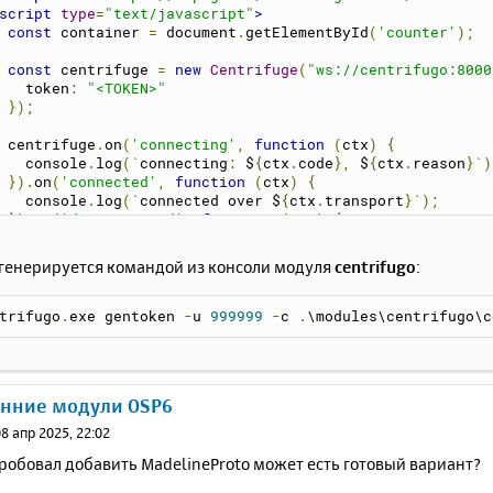
script
type
=
"text/javascript"
>
const
 container 
=
 document
.
getElementById
(
'counter'
);
const
 centrifuge 
=
new
Centrifuge
(
"ws://centrifugo:8000
      token
:
"<TOKEN>"
});
    centrifuge
.
on
(
'connecting'
,
function
(
ctx
)
{
      console
.
log
(`
connecting
:
 $
{
ctx
.
code
},
 $
{
ctx
.
reason
}`)
}).
on
(
'connected'
,
function
(
ctx
)
{
      console
.
log
(`
connected over $
{
ctx
.
transport
}`);
}).
on
(
'disconnected'
,
function
(
ctx
)
{
      console
.
log
(`
disconnected
:
 $
{
ctx
.
code
},
 $
{
ctx
.
reason
}
}).
connect
();
 генерируется командой из консоли модуля
centrifugo
:
const
 sub 
=
 centrifuge
.
newSubscription
(
"ns1"
);
trifugo
.
exe gentoken 
-
u 
999999
-
c 
.
\modules\centrifugo\c
    sub
.
on
(
'publication'
,
function
(
ctx
)
{
      container
.
innerHTML 
=
 ctx
.
data
.
value
;
      document
.
title 
=
 ctx
.
data
.
value
;
}).
on
(
'subscribing'
,
function
(
ctx
)
{
онние модули OSP6
      console
.
log
(`
subscribing
:
 $
{
ctx
.
code
},
 $
{
ctx
.
reason
}`
}).
on
(
'subscribed'
,
function
(
ctx
)
{
08 апр 2025, 22:02
      console
.
log
(
'subscribed'
,
 ctx
);
робовал добавить MadelineProto может есть готовый вариант?
}).
on
(
'unsubscribed'
,
function
(
ctx
)
{
      console
.
log
(`
unsubscribed
:
 $
{
ctx
.
code
},
 $
{
ctx
.
reason
}