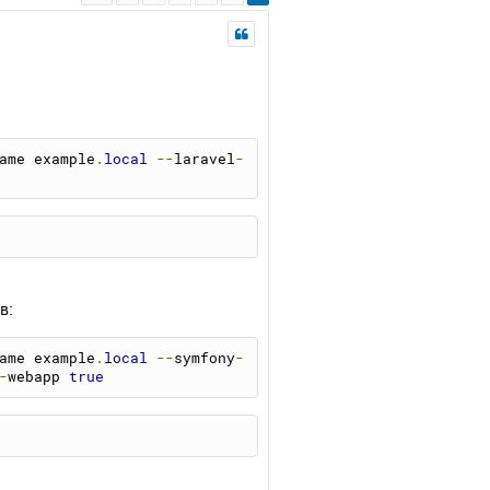
ame example
.
local
--
laravel
-
в:
ame example
.
local
--
symfony
-
-
webapp 
true