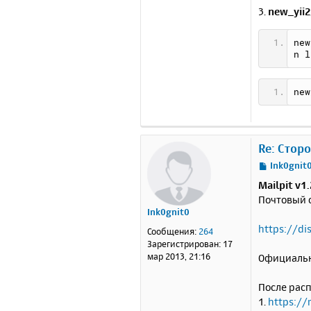
3.
new_yii2
new
n l
new
Re: Стор
С
Ink0gnit
о
Mailpit v1
о
Почтовый 
б
Ink0gnit0
щ
е
https://d
Сообщения:
264
н
Зарегистрирован:
17
и
мар 2013, 21:16
Официальн
е
После расп
1.
https://