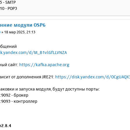
25 - SMTP
110 - POP3
онние модули OSP6
0
»
18 мар 2025, 21:13
общений
isk.yandex.com/d/M_B1vlGfLLVNZA
ый сайт:
https://kafka.apache.org
исит от дополнения JRE21:
https://disk.yandex.com/d/OCgUAQX
аковки и запуска модуля, будут доступны порты:
0:9092 - брокер
0:9093 - контроллер
v2.8.4