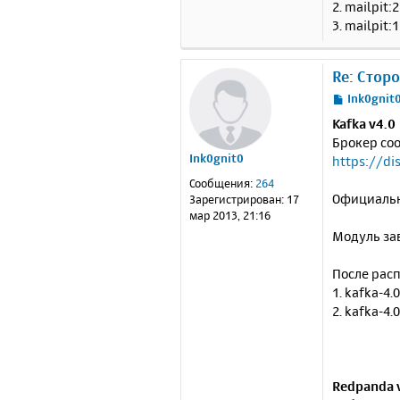
2. mailpit:
3. mailpit:
Re: Стор
С
Ink0gnit
о
Kafka v4.0
о
Брокер со
б
Ink0gnit0
https://d
щ
е
Сообщения:
264
н
Официальн
Зарегистрирован:
17
и
мар 2013, 21:16
е
Модуль зав
После расп
1. kafka-4.
2. kafka-4.
Redpanda 