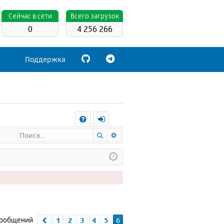
Cейчас в сети
Всего загрузок
0
4 256 266
Поддержка
С
Поиск
Расширенный поиск
FA
х
Q
о
д
сообщений
1
2
3
4
5
6
Пред.