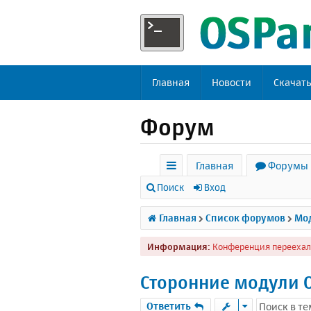
Главная
Новости
Скачат
Форум
Главная
Форумы
с
Поиск
Вход
ы
Главная
Список форумов
Мод
л
Информация:
Конференция переехал
к
и
Сторонние модули 
Ответить