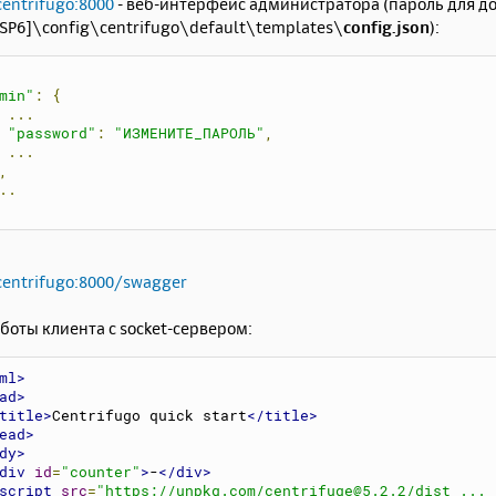
centrifugo:8000
- веб-интерфейс администратора (пароль для до
SP6]\config\centrifugo\default\templates\
config.json
):
min"
:
{
...
"password"
:
"ИЗМЕНИТЕ_ПАРОЛЬ"
,
...
,
..
centrifugo:8000/swagger
оты клиента с socket-сервером:
ml>
ad>
title>
Centrifugo quick start
</title>
ead>
dy>
div
id
=
"counter"
>
-
</div>
script
src
=
"
https://unpkg.com/centrifuge@5.2.2/dist ... 