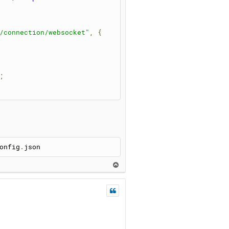
/connection/websocket"
,
{
;
`);
onfig
.
json
В
е
р
);
н
у
т
ь
`);