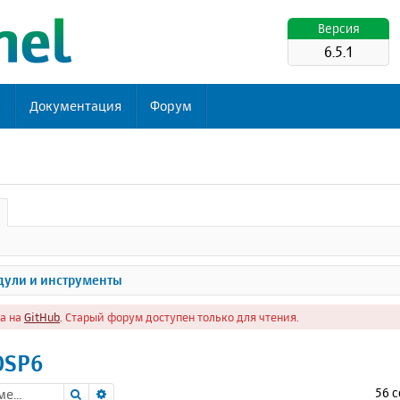
Версия
6.5.1
ь
Документация
Форум
ули и инструменты
а на
GitHub
. Старый форум доступен только для чтения.
OSP6
Поиск
Расширенный поиск
56 