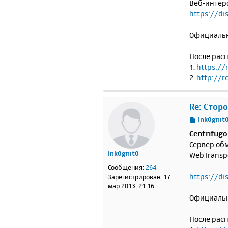
Веб-интер
https://d
Официальн
После расп
1.
https://
2.
http://r
Re: Стор
С
Ink0gnit
о
Centrifugo
о
Сервер обм
б
Ink0gnit0
WebTranspo
щ
е
Сообщения:
264
н
https://di
Зарегистрирован:
17
и
мар 2013, 21:16
е
Официальн
После расп