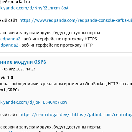
фейс для Kafka
isk.yandex.com/d/NnyRZLnrcm-8oA
ый сайт:
https://www.redpanda.com/redpanda-console-kafka-ui
аковки и запуска модуля, будут доступны порты:
redpanda2
- веб-интерфейс по протоколу HTTPS
edpanda2
- веб-интерфейс по протоколу HTTP
онние модули OSP6
0
»
05 апр 2025, 14:23
 v6.1.0
ена сообщениями в реальном времени (WebSocket, HTTP-streamin
rt, GRPC).
sk.yandex.com/d/joR_E34C4x7Kcw
ый сайт:
https://centrifugal.dev/
|
https://github.com/centrifu
аковки и запуска модуля, будут доступны порты: