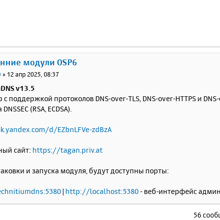
}).
subscribe
();
/script>
ody>
tml>
онние модули OSP6
0
»
12 апр 2025, 08:37
mDNS v13.5
 с поддержкой протоколов DNS-over-TLS, DNS-over-HTTPS и DNS-
DNSSEC (RSA, ECDSA).
sk.yandex.com/d/EZbnLFVe-zdBzA
ый сайт:
https://tagan.priv.at
аковки и запуска модуля, будут доступны порты:
echnitiumdns:5380
|
http://localhost:5380
- веб-интерфейс адми
56 соо