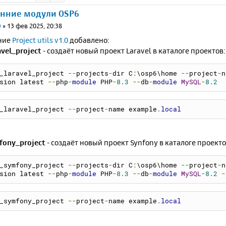
онние модули OSP6
0
»
13 фев 2025, 20:38
ние
Project utils v1.0
добавлено:
vel_project
- создаёт новый проект Laravel в каталоге проектов:
_laravel_project 
--
projects
-
dir C
:
\osp6\home 
--
project
-
n
sion latest 
--
php
-
module
 PHP
-
8.3
--
db
-
module
MySQL
-
8.2
_laravel_project 
--
project
-
name example
.
local
fony_project
- создаёт новый проект Synfony в каталоге проекто
_symfony_project 
--
projects
-
dir C
:
\osp6\home 
--
project
-
n
sion latest 
--
php
-
module
 PHP
-
8.3
--
db
-
module
MySQL
-
8.2
-
_symfony_project 
--
project
-
name example
.
local