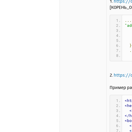
1.
https://
[КОРЕНЬ_O
...
"ad
}
.
2.
https://
Пример раб
<ht
<he
<
</h
<bo
<
<