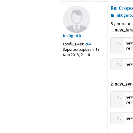
Re: Стор
С
Ink0gnit
о
В дополне
о
1.
new_lara
б
Ink0gnit0
щ
е
new
Сообщения:
264
н
ver
Зарегистрирован:
17
и
мар 2013, 21:16
е
new
2.
new_syn
new
ver
new