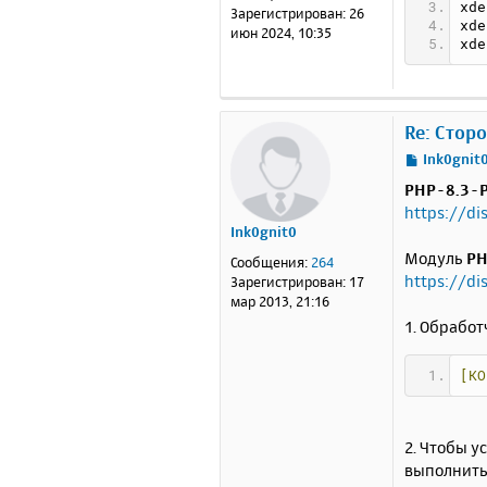
н
xde
Зарегистрирован:
26
xde
и
июн 2024, 10:35
xde
е
Re: Стор
С
Ink0gnit
о
PHP-8.3-P
о
https://d
б
Ink0gnit0
щ
е
Модуль
PH
Сообщения:
264
н
https://d
Зарегистрирован:
17
и
мар 2013, 21:16
е
1. Обработ
[КО
2. Чтобы у
выполнить