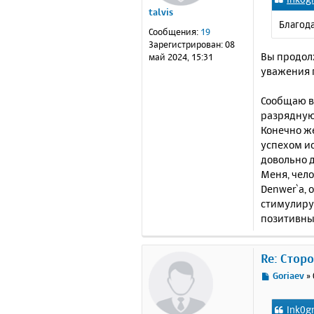
б
talvis
щ
Благода
е
Сообщения:
19
н
Зарегистрирован:
08
и
Вы продолж
май 2024, 15:31
е
уважения 
Сообщаю ва
разрядную,
Конечно же
успехом ис
довольно д
Меня, чело
Denwer`а, 
стимулируя
позитивны
Re: Стор
С
Goriaev
»
о
о
Ink0g
б