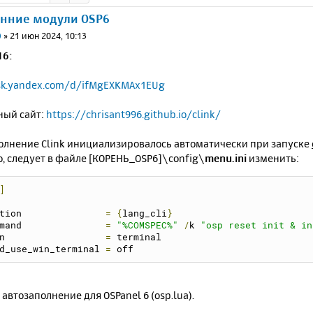
онние модули OSP6
0
»
21 июн 2024, 10:13
16:
isk.yandex.com/d/ifMgEXKMAx1EUg
ый сайт:
https://chrisant996.github.io/clink/
олнение Clink инициализировалось автоматически при запуске
, следует в файле [КОРЕНЬ_OSP6]\config\
menu.ini
изменить:
]
tion               
=
{
lang_cli
}
mand               
=
"%COMSPEC%"
/
k 
"osp reset init 
& in
n                  
=
 terminal
d_use_win_terminal 
=
 off
автозаполнение для OSPanel 6 (osp.lua).