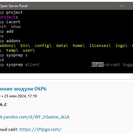
онние модули OSP6
0
»
25 июн 2024, 17:19
6.2:
isk.yandex.com/d/WF_hSaezw_ALlA
ый сайт:
https://sftpgo.com/