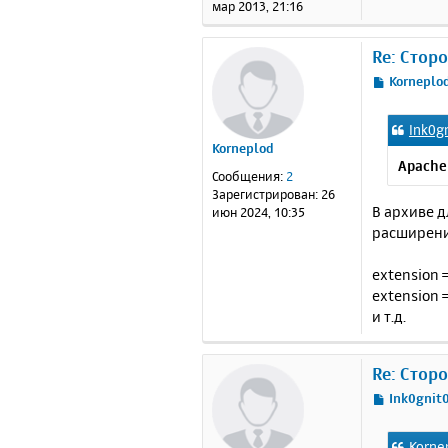
и
мар 2013, 21:16
е
Re: Стор
С
Korneplo
о
о
Ink0g
б
Korneplod
щ
Apache 
е
Сообщения:
2
н
Зарегистрирован:
26
и
В архиве д
июн 2024, 10:35
е
расширен
extension
extension 
и т.д.
Re: Стор
С
Ink0gnit
о
о
Korne