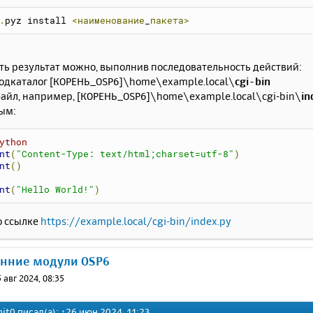
.
pyz install 
<наименование
_
пакета>
ть результат можно, выполнив последовательность действий:
 подкаталог [КОРЕНЬ_OSP6]\home\example.local\
cgi-bin
файл, например, [КОРЕНЬ_OSP6]\home\example.local\cgi-bin\
in
ым:
ython
nt
(
"Content-Type: text/html;charset=utf-8"
)
nt
()
nt
(
"Hello World!"
)
о ссылке
https://example.local/cgi-bin/index.py
онние модули OSP6
 авг 2024, 08:35
nit0
писал(а):
↑
26 июн 2024, 11:23