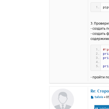
pip
3. Провери
- создать
- создать 
содержим
#!p
pri
pri
pri
- пройти п
Re: Стор
С
talvis
»
05
о
о
Ink0g