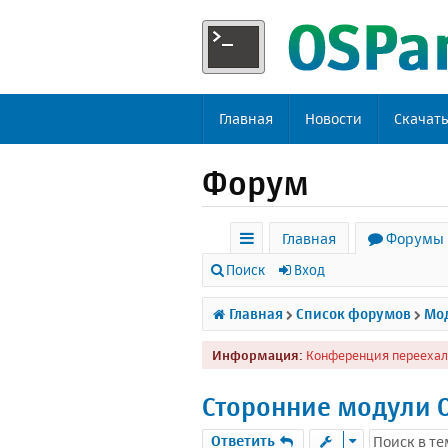
Главная
Новости
Скачат
Форум
Главная
Форумы
с
Поиск
Вход
ы
Главная
Список форумов
Мод
л
Информация:
Конференция переехал
к
и
Сторонние модули 
Ответить