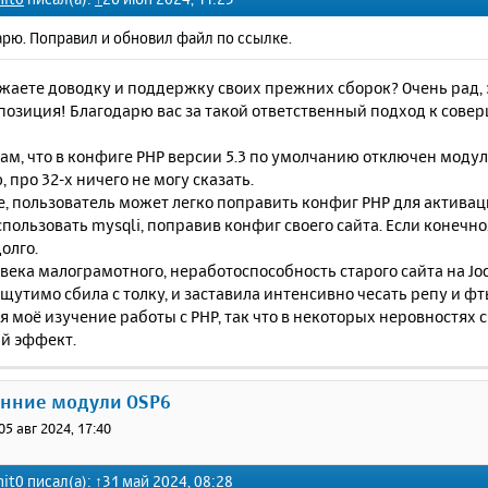
рю. Поправил и обновил файл по ссылке.
аете доводку и поддержку своих прежних сборок? Очень рад, 
позиция! Благодарю вас за такой ответственный подход к сове
м, что в конфиге PHP версии 5.3 по умолчанию отключен модуль
 про 32-х ничего не могу сказать.
, пользователь может легко поправить конфиг PHP для активаци
пользовать mysqli, поправив конфиг своего сайта. Если конечно
олго.
века малограмотного, неработоспособность старого сайта на Joo
ощутимо сбила с толку, и заставила интенсивно чесать репу и 
 моё изучение работы с PHP, так что в некоторых неровностях с
й эффект.
онние модули OSP6
05 авг 2024, 17:40
nit0
писал(а):
↑
31 май 2024, 08:28