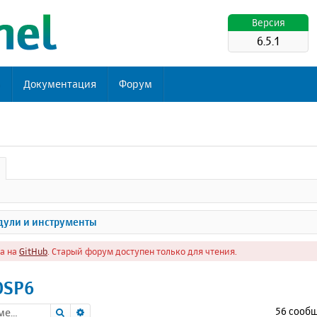
Версия
6.5.1
ь
Документация
Форум
ули и инструменты
а на
GitHub
. Старый форум доступен только для чтения.
OSP6
Поиск
Расширенный поиск
56 сооб