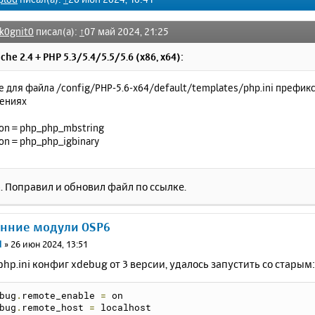
nk0gnit0
писал(а):
↑
07 май 2024, 21:25
che 2.4 + PHP 5.3/5.4/5.5/5.6 (x86, x64):
е для файла /config/PHP-5.6-x64/default/templates/php.ini префик
ениях
on = php_php_mbstring
on = php_php_igbinary
 Поправил и обновил файл по ссылке.
онние модули OSP6
d
»
26 июн 2024, 13:51
php.ini конфиг xdebug от 3 версии, удалось запустить со старым:
bug
.
remote_enable 
=
 on
bug
.
remote_host 
=
 localhost