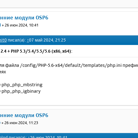
онние модули OSP6
d
»
26 июн 2024, 10:41
nit0
писал(а):
↑
07 май 2024, 21:25
2.4 + PHP 5.3/5.4/5.5/5.6 (x86, x64):
ля файла /config/PHP-5.6-x64/default/templates/php.ini преф
иях
 = php_php_mbstring
= php_php_igbinary
онние модули OSP6
0
»
26 июн 2024, 11:23
plod
писал(а):
↑
26 июн 2024, 10:41