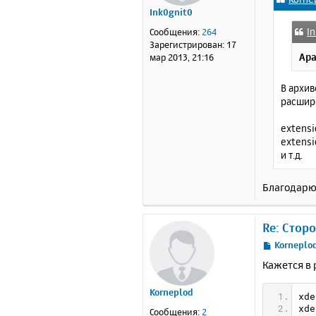
б
Ink0gnit0
щ
е
I
Сообщения:
264
н
Зарегистрирован:
17
и
Apa
мар 2013, 21:16
е
В архив
расшир
extensi
extensi
и т.д.
Благодарю.
Re: Стор
С
Korneplo
о
Кажется в 
о
б
Korneplod
щ
xde
е
xde
Сообщения:
2