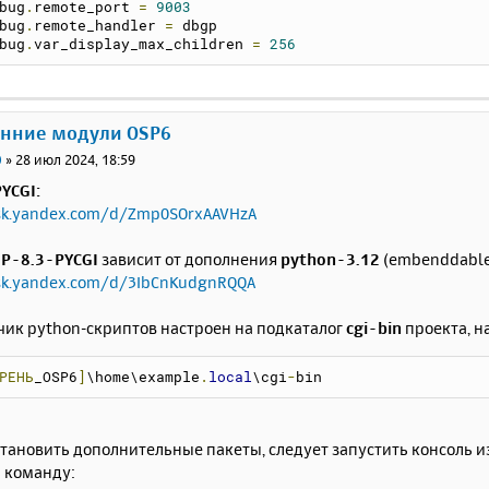
bug
.
remote_port 
=
9003
bug
.
remote_handler 
=
 dbgp
bug
.
var_display_max_children 
=
256
онние модули OSP6
0
»
28 июл 2024, 18:59
YCGI:
isk.yandex.com/d/Zmp0SOrxAAVHzA
P-8.3-PYCGI
зависит от дополнения
python-3.12
(embenddable,
isk.yandex.com/d/3IbCnKudgnRQQA
чик python-скриптов настроен на подкаталог
cgi-bin
проекта, н
РЕНЬ
_OSP6
]
\home\example
.
local
\cgi
-
bin
становить дополнительные пакеты, следует запустить консоль и
 команду: