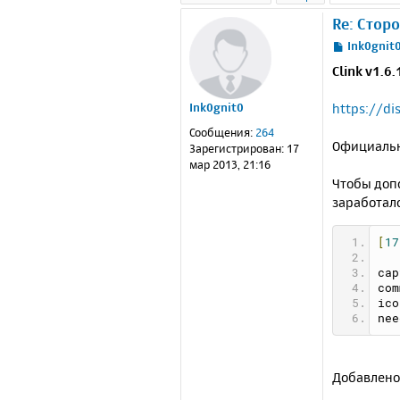
Re: Стор
С
Ink0gnit
о
Clink v1.6.
о
б
https://d
Ink0gnit0
щ
е
Сообщения:
264
н
Официальн
Зарегистрирован:
17
и
мар 2013, 21:16
е
Чтобы доп
заработало
[
17
cap
com
ico
nee
Добавлено 