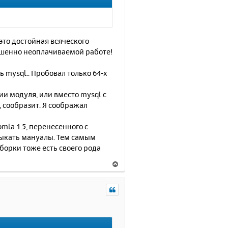
с
я
к
н
это достойная всяческого
а
ршенно неоплачиваемой работе!
ч
а
 mysql.. Пробовал только 64-х
л
у
и модуля, или вместо mysql с
, сообразит. Я соображал
mla 1.5, перенесенного с
фтыкать мануалы. Тем самым
борки тоже есть своего рода
В
е
р
н
у
т
ь