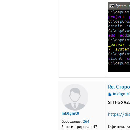
Re: Стор
С
Ink0gnit
о
SFTPGo v2.
о
б
Ink0gnit0
https://d
щ
е
Сообщения:
264
н
Официальн
Зарегистрирован:
17