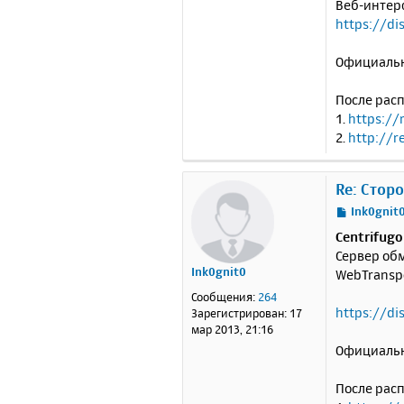
Веб-интер
https://d
Официальн
После расп
1.
https://
2.
http://r
Re: Стор
С
Ink0gnit
о
Centrifugo
о
Сервер обм
б
Ink0gnit0
WebTranspo
щ
е
Сообщения:
264
н
https://di
Зарегистрирован:
17
и
мар 2013, 21:16
е
Официальн
После расп