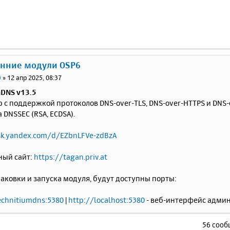
}).
subscribe
();
/script>
ody>
tml>
онние модули OSP6
0
»
12 апр 2025, 08:37
mDNS v13.5
 с поддержкой протоколов DNS-over-TLS, DNS-over-HTTPS и DNS-
DNSSEC (RSA, ECDSA).
sk.yandex.com/d/EZbnLFVe-zdBzA
ый сайт:
https://tagan.priv.at
аковки и запуска модуля, будут доступны порты:
echnitiumdns:5380
|
http://localhost:5380
- веб-интерфейс адми
56 соо