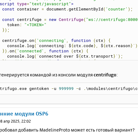
script
type
=
"text/javascript"
>
const
 container 
=
 document
.
getElementById
(
'counter'
);
const
 centrifuge 
=
new
Centrifuge
(
"ws://centrifugo:8000
      token
:
"<TOKEN>"
});
    centrifuge
.
on
(
'connecting'
,
function
(
ctx
)
{
      console
.
log
(`
connecting
:
 $
{
ctx
.
code
},
 $
{
ctx
.
reason
}`)
}).
on
(
'connected'
,
function
(
ctx
)
{
      console
.
log
(`
connected over $
{
ctx
.
transport
}`);
}).
on
(
'disconnected'
,
function
(
ctx
)
{
      console
.
log
(`
disconnected
:
 $
{
ctx
.
code
},
 $
{
ctx
.
reason
}
}).
connect
();
 генерируется командой из консоли модуля
centrifugo
:
const
 sub 
=
 centrifuge
.
newSubscription
(
"ns1"
);
trifugo
.
exe gentoken 
-
u 
999999
-
c 
.
\modules\centrifugo\c
    sub
.
on
(
'publication'
,
function
(
ctx
)
{
      container
.
innerHTML 
=
 ctx
.
data
.
value
;
      document
.
title 
=
 ctx
.
data
.
value
;
}).
on
(
'subscribing'
,
function
(
ctx
)
{
онние модули OSP6
      console
.
log
(`
subscribing
:
 $
{
ctx
.
code
},
 $
{
ctx
.
reason
}`
}).
on
(
'subscribed'
,
function
(
ctx
)
{
08 апр 2025, 22:02
      console
.
log
(
'subscribed'
,
 ctx
);
робовал добавить MadelineProto может есть готовый вариант?
}).
on
(
'unsubscribed'
,
function
(
ctx
)
{
      console
.
log
(`
unsubscribed
:
 $
{
ctx
.
code
},
 $
{
ctx
.
reason
}