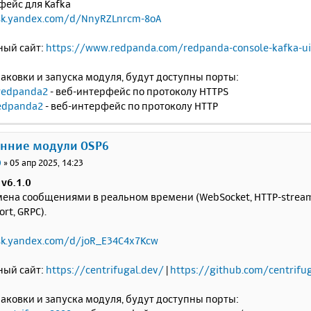
фейс для Kafka
isk.yandex.com/d/NnyRZLnrcm-8oA
ый сайт:
https://www.redpanda.com/redpanda-console-kafka-ui
аковки и запуска модуля, будут доступны порты:
redpanda2
- веб-интерфейс по протоколу HTTPS
edpanda2
- веб-интерфейс по протоколу HTTP
онние модули OSP6
0
»
05 апр 2025, 14:23
 v6.1.0
ена сообщениями в реальном времени (WebSocket, HTTP-streamin
rt, GRPC).
sk.yandex.com/d/joR_E34C4x7Kcw
ый сайт:
https://centrifugal.dev/
|
https://github.com/centrifu
аковки и запуска модуля, будут доступны порты: