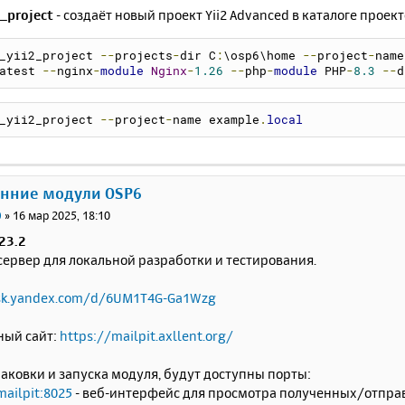
_project
- создаёт новый проект Yii2 Advanced в каталоге проект
_yii2_project 
--
projects
-
dir C
:
\osp6\home 
--
project
-
name
atest 
--
nginx
-
module
Nginx
-
1.26
--
php
-
module
 PHP
-
8.3
--
d
_yii2_project 
--
project
-
name example
.
local
онние модули OSP6
0
»
16 мар 2025, 18:10
.23.2
сервер для локальной разработки и тестирования.
isk.yandex.com/d/6UM1T4G-Ga1Wzg
ый сайт:
https://mailpit.axllent.org/
аковки и запуска модуля, будут доступны порты:
mailpit:8025
- веб-интерфейс для просмотра полученных/отпра