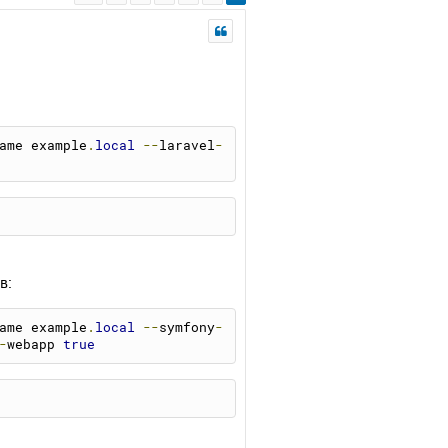
ame example
.
local
--
laravel
-
в:
ame example
.
local
--
symfony
-
-
webapp 
true