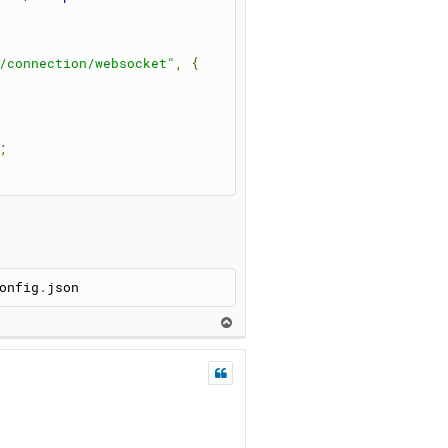
/connection/websocket"
,
{
;
`);
onfig
.
json
В
е
р
);
н
у
т
ь
`);