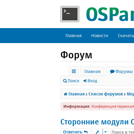
Главная
Новости
Скачат
Форум
Главная
Форумы
с
Поиск
Вход
ы
Главная
Список форумов
Мод
л
Информация:
Конференция переехал
к
и
Сторонние модули 
Ответить