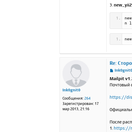
3.
new_yii2
new
n l
new
Re: Стор
С
Ink0gnit
о
Mailpit v1
о
Почтовый 
б
Ink0gnit0
щ
е
https://d
Сообщения:
264
н
Зарегистрирован:
17
и
мар 2013, 21:16
Официальн
е
После расп
1.
https://