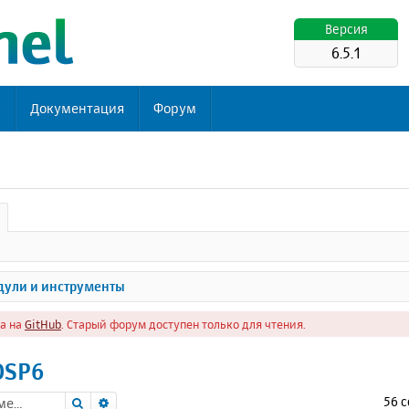
Версия
6.5.1
ь
Документация
Форум
ули и инструменты
а на
GitHub
. Старый форум доступен только для чтения.
OSP6
Поиск
Расширенный поиск
56 