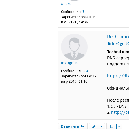
x-user
щ
<
е
Сообщения:
3
</b
н
Зарегистрирован:
19
</h
и
июн 2020, 14:36
е
Re: Стор
С
Ink0gnit
о
Technitiu
о
DNS-сервер
б
Ink0gnit0
поддержка 
щ
е
Сообщения:
264
н
https://di
Зарегистрирован:
17
и
мар 2013, 21:16
е
Официальн
После расп
1. 53 - DNS
2.
http://t
Ответить