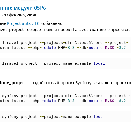
онние модули OSP6
0
»
13 фев 2025, 20:38
ние
Project utils v1.0
добавлено:
vel_project
- создаёт новый проект Laravel в каталоге проектов:
_laravel_project 
--
projects
-
dir C
:
\osp6\home 
--
project
-
n
sion latest 
--
php
-
module
 PHP
-
8.3
--
db
-
module
MySQL
-
8.2
_laravel_project 
--
project
-
name example
.
local
fony_project
- создаёт новый проект Synfony в каталоге проекто
_symfony_project 
--
projects
-
dir C
:
\osp6\home 
--
project
-
n
sion latest 
--
php
-
module
 PHP
-
8.3
--
db
-
module
MySQL
-
8.2
-
_symfony_project 
--
project
-
name example
.
local