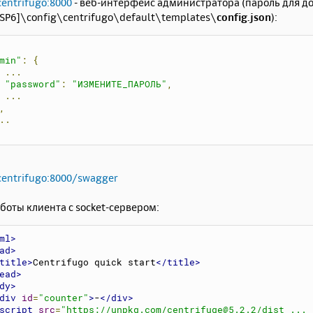
centrifugo:8000
- веб-интерфейс администратора (пароль для до
SP6]\config\centrifugo\default\templates\
config.json
):
min"
:
{
...
"password"
:
"ИЗМЕНИТЕ_ПАРОЛЬ"
,
...
,
..
centrifugo:8000/swagger
оты клиента с socket-сервером:
ml>
ad>
title>
Centrifugo quick start
</title>
ead>
dy>
div
id
=
"counter"
>
-
</div>
script
src
=
"
https://unpkg.com/centrifuge@5.2.2/dist ... 