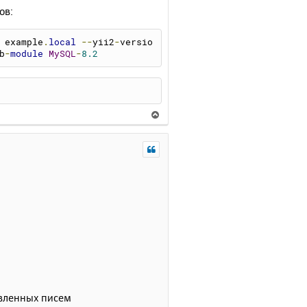
ов:
 example
.
local
--
yii2
-
versio
b
-
module
MySQL
-
8.2
В
е
р
н
у
т
ь
с
я
к
н
а
ч
а
л
вленных писем