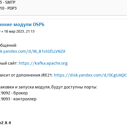
25 - SMTP
110 - POP3
онние модули OSP6
0
»
18 мар 2025, 21:13
общений
isk.yandex.com/d/M_B1vlGfLLVNZA
ый сайт:
https://kafka.apache.org
исит от дополнения JRE21:
https://disk.yandex.com/d/OCgUAQX
аковки и запуска модуля, будут доступны порты:
0:9092 - брокер
0:9093 - контроллер
v2.8.4