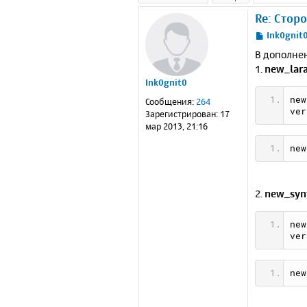
Re: Стор
С
Ink0gnit
о
В дополне
о
1.
new_lara
б
Ink0gnit0
щ
е
new
Сообщения:
264
н
ver
Зарегистрирован:
17
и
мар 2013, 21:16
е
new
2.
new_syn
new
ver
new