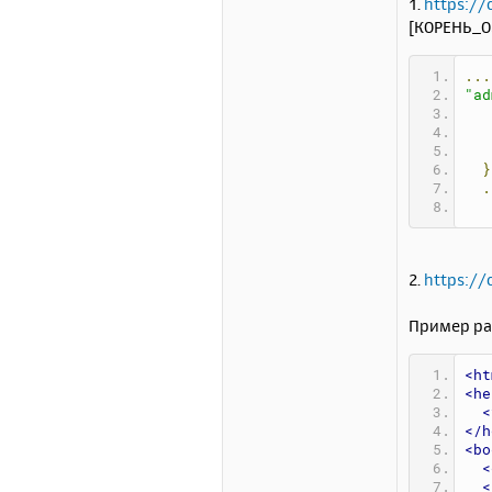
1.
https://
[КОРЕНЬ_O
...
"ad
}
.
2.
https://
Пример раб
<ht
<he
<
</h
<bo
<
<