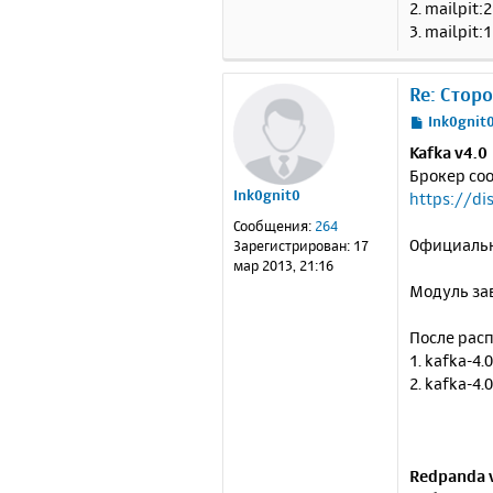
2. mailpit:
3. mailpit:
Re: Стор
С
Ink0gnit
о
Kafka v4.0
о
Брокер со
б
Ink0gnit0
https://d
щ
е
Сообщения:
264
н
Официальн
Зарегистрирован:
17
и
мар 2013, 21:16
е
Модуль зав
После расп
1. kafka-4.
2. kafka-4.
Redpanda 