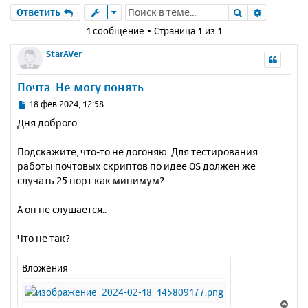
Поиск
Расшире
Ответить
1 сообщение • Страница
1
из
1
StarAVer
Почта. Не могу понять
С
18 фев 2024, 12:58
о
Дня доброго.
о
б
Подскажите, что-то не догоняю. Для тестирования
щ
е
работы почтовых скриптов по идее OS должен же
н
случать 25 порт как минимум?
и
е
А он не слушается..
Что не так?
Вложения
В