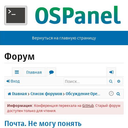
Вернуться на главную страницу
Форум
Главная
Поиск
Ра
с
о
х
Вход
ы
р
о
П
Главная
Список форумов
Обсуждение Open Server
л
у
д
о
Информация:
Конференция переехала на
GitHub
. Старый форум
к
м
и
доступен только для чтения.
и
ы
с
Почта. Не могу понять
к