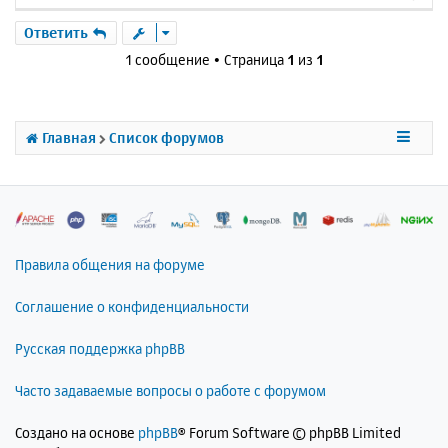
е
р
Ответить
н
1 сообщение • Страница
1
из
1
у
т
ь
с
Главная
Список форумов
я
к
н
а
ч
а
л
Правила общения на форуме
у
Соглашение о конфиденциальности
Русская поддержка phpBB
Часто задаваемые вопросы о работе с форумом
Создано на основе
phpBB
® Forum Software © phpBB Limited