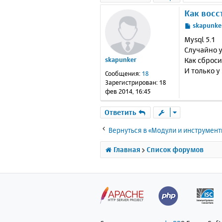
Как восс
С
skapunke
о
Mysql 5.1
о
Случайно у
б
Как сброси
skapunker
щ
е
И только у
Сообщения:
18
н
Зарегистрирован:
18
и
фев 2014, 16:45
е
Ответить
Вернуться в «Модули и инструмен
Главная
Список форумов