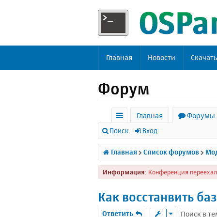
Главная
Новости
Скачат
Форум
Главная
Форумы
с
Поиск
Вход
ы
Главная
Список форумов
Мод
л
Информация:
Конференция переехал
к
и
Как восстанвить ба
Ответить