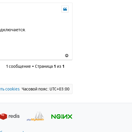
одключается.
В
е
1 сообщение • Страница
1
из
1
р
н
у
т
ь
ть cookies
Часовой пояс:
UTC+03:00
с
я
к
н
а
ч
а