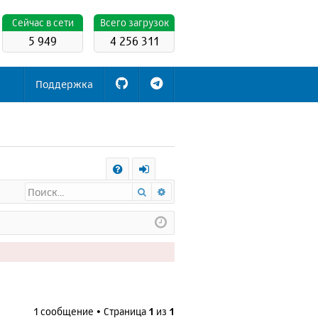
Cейчас в сети
Всего загрузок
5 949
4 256 311
Поддержка
С
Поиск
Расширенный поиск
FA
х
Q
о
д
1 сообщение • Страница
1
из
1