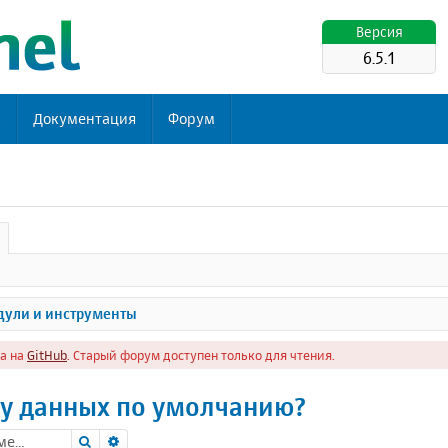
Версия
6.5.1
ь
Документация
Форум
ули и инструменты
а на
GitHub
. Старый форум доступен только для чтения.
зу данных по умолчанию?
Поиск
Расширенный поиск