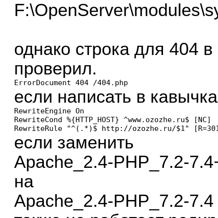
F:\OpenServer\modules\sy
однако строка для 404 в 
проверил.
ErrorDocument 404 /404.php
если написать в кавычка
RewriteEngine On

RewriteCond %{HTTP_HOST} ^www.ozozhe.ru$ [NC]

RewriteRule "^(.*)$ http://ozozhe.ru/$1" [R=30
если заменить
Apache_2.4-PHP_7.2-7.4
на
Apache_2.4-PHP_7.2-7.4