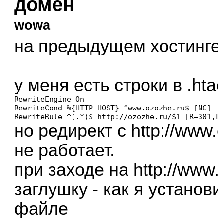
домен
wowa
на предыдущем хостинге
у меня есть строки в .ht
RewriteEngine On

RewriteCond %{HTTP_HOST} ^www.ozozhe.ru$ [NC]

RewriteRule ^(.*)$ http://ozozhe.ru/$1 [R=301,
но редирект с http://www.
не работает.
при заходе на http://www
заглушку - как я установи
файле