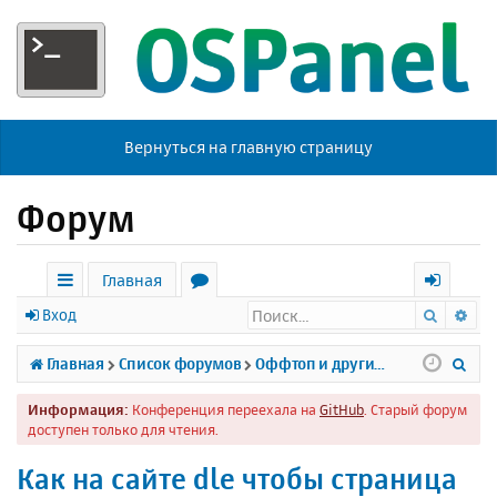
Вернуться на главную страницу
Форум
Главная
Поиск
Ра
с
о
х
Вход
ы
р
о
П
Главная
Список форумов
Оффтоп и другие темы
л
у
д
о
Информация:
Конференция переехала на
GitHub
. Старый форум
к
м
и
доступен только для чтения.
и
ы
с
Как на сайте dle чтобы страница
к