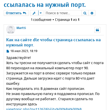
ссылалась на нужный порт.
Поиск
Расшире
Ответить
1 сообщение • Страница
1
из
1
Martti
Как на сайте dle чтобы страница ссылалась на
нужный порт.
С
18 июл 2023, 18:19
о
Здравствуйте!
о
Хоть ты тресни не получается сделать чтобы сайт с порта
б
80 переходил на локальный компьютер порт 90.
щ
е
Загружается на порт в опенс сервере только первая
н
страница. Дальше загрузка идет с порта 80 что дает
и
ошибку.
е
Как переделать это. В доменах сайт прописан.
Не знаю правильную папку я поддомена прописал. По
другому вообще не работает.. Старался сделать по
инструкции здесь
viewtopic.php?p=11267&hilit=%D0%BA%D0%B ...