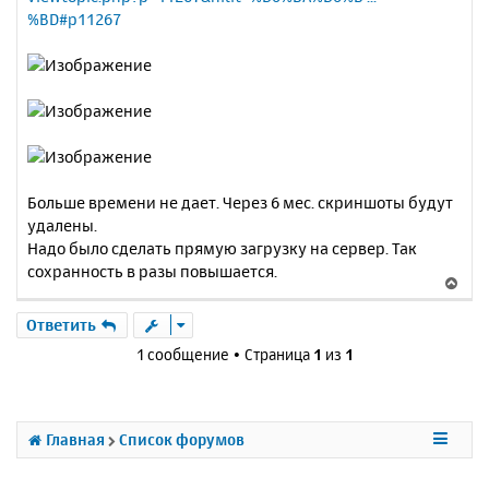
%BD#p11267
Больше времени не дает. Через 6 мес. скриншоты будут
удалены.
Надо было сделать прямую загрузку на сервер. Так
сохранность в разы повышается.
В
е
р
Ответить
н
1 сообщение • Страница
1
из
1
у
т
ь
с
Главная
Список форумов
я
к
н