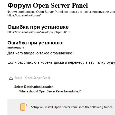
Форум Open Server Panel
Форум сообщества Open Server Panel: вопросы и ответы, инструкции и 
https://ospanel.io/forum/
Ошибка при установке
https://ospanel.io/forum/viewtopic.php?t=6103
Ошибка при установке
muknotudra
Для чего введено такое ограничение?
Если расспакую в корень диска и перенесу в эту папку буд