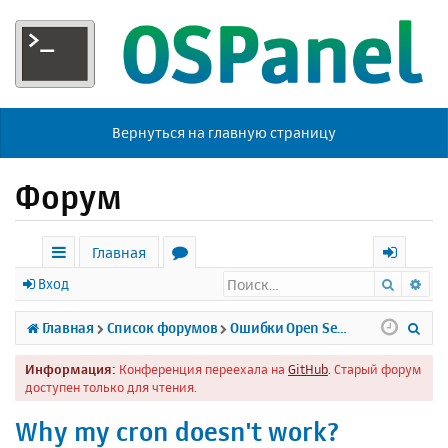
Вернуться на главную страницу
Форум
Главная
Поиск
Ра
с
о
х
Вход
ы
р
о
П
Главная
Список форумов
Ошибки Open Server
л
у
д
о
Информация:
Конференция переехала на
GitHub
. Старый форум
к
м
и
доступен только для чтения.
и
ы
с
Why my cron doesn't work?
к