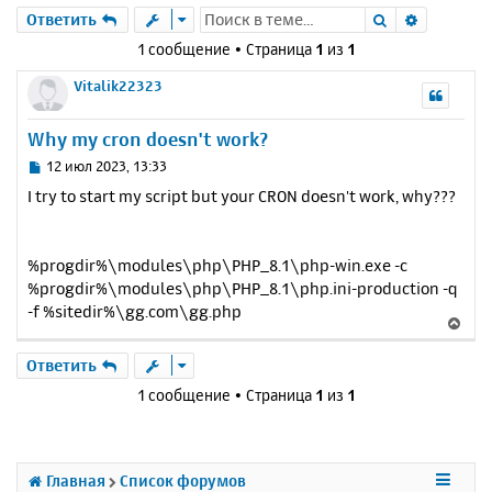
Поиск
Расшире
Ответить
1 сообщение • Страница
1
из
1
Vitalik22323
Why my cron doesn't work?
С
12 июл 2023, 13:33
о
I try to start my script but your CRON doesn't work, why???
о
б
щ
е
%progdir%\modules\php\PHP_8.1\php-win.exe -c
н
%progdir%\modules\php\PHP_8.1\php.ini-production -q
и
-f %sitedir%\gg.com\gg.php
В
е
е
р
Ответить
н
1 сообщение • Страница
1
из
1
у
т
ь
с
Главная
Список форумов
я