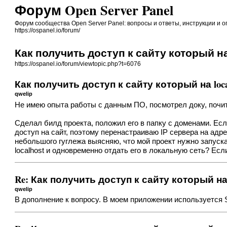
Форум Open Server Panel
Форум сообщества Open Server Panel: вопросы и ответы, инструкции и 
https://ospanel.io/forum/
Как получить доступ к сайту который на 
https://ospanel.io/forum/viewtopic.php?t=6076
Как получить доступ к сайту который на loca
qwelip
Не имею опыта работы с данным ПО, посмотрел доку, почит
Сделал билд проекта, положил его в папку с доменами. Если
доступ на сайт, поэтому перенастраиваю IP сервера на адр
небольшого гуглежа выясняю, что мой проект нужно запускат
localhost и одновременно отдать его в локальную сеть? Есл
Re: Как получить доступ к сайту который на l
qwelip
В дополнение к вопросу. В моем приложении используется Ser