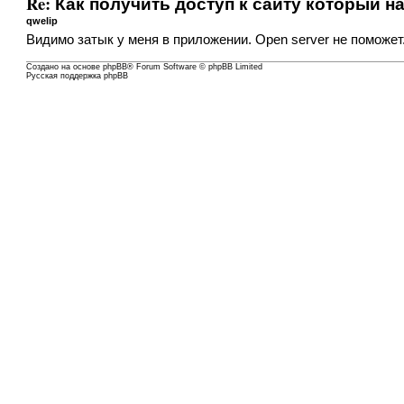
Re: Как получить доступ к сайту который на l
qwelip
Видимо затык у меня в приложении. Open server не поможет
Создано на основе
phpBB
® Forum Software © phpBB Limited
Русская поддержка phpBB