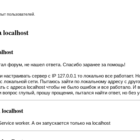
опыт пользователей.
localhost
lhost
ал форум, не нашел ответа. Спасибо заранее за помощь!
 настраивать сервер с IP 127.0.0.1 то локально все работает. 
ес локальной сети. Пытаюсь зайти по локальному адресу с друго
ь с адреса localhost чтобы не было ошибок и все работало. И в
и вопрос глупый, прошу прощения, пытался найти ответ, но без у
ocalhost
vice worker. А он запускается только на localhost