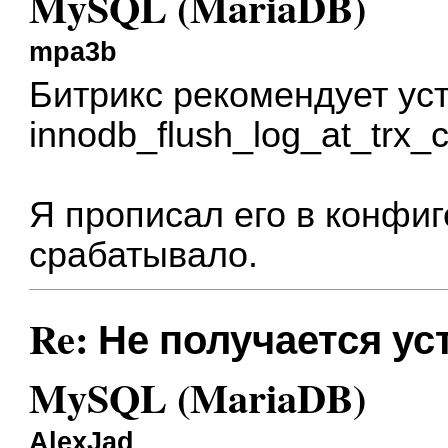
MySQL (MariaDB)
mpa3b
Битрикс рекомендует ус
innodb_flush_log_at_trx_
Я прописал его в конфиге
срабатывало.
Re: Не получается у
MySQL (MariaDB)
AlexJad