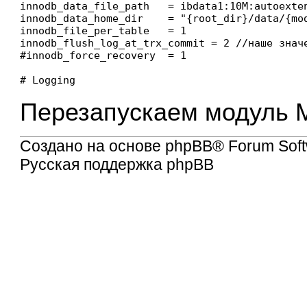
innodb_data_file_path   = ibdata1:10M:autoexten
innodb_data_home_dir    = "{root_dir}/data/{mod
innodb_file_per_table   = 1

innodb_flush_log_at_trx_commit = 2 //наше значе
#innodb_force_recovery  = 1

# Logging

Перезапускаем модуль
Создано на основе
phpBB
® Forum Soft
Русская поддержка phpBB