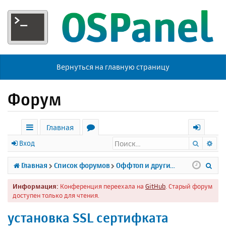
Вернуться на главную страницу
Форум
Главная
Поиск
Ра
с
о
х
Вход
ы
р
о
П
Главная
Список форумов
Оффтоп и другие темы
л
у
д
о
Информация:
Конференция переехала на
GitHub
. Старый форум
к
м
и
доступен только для чтения.
и
ы
с
установка SSL сертифката
к