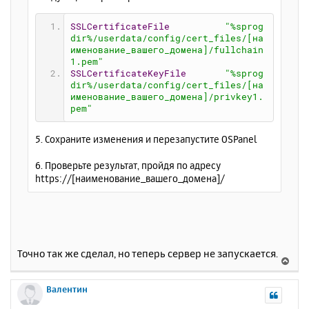
SSLCertificateFile
"%sprog
dir%/userdata/config/cert_files/[на
именование_вашего_домена]/fullchain
1.pem"
SSLCertificateKeyFile
"%sprog
dir%/userdata/config/cert_files/[на
именование_вашего_домена]/privkey1.
pem"
5. Сохраните изменения и перезапустите OSPanel
6. Проверьте результат, пройдя по адресу
https://[наименование_вашего_домена]/
Точно так же сделал, но теперь сервер не запускается.
В
е
р
Валентин
н