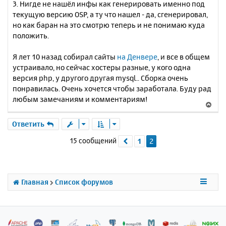
3. Нигде не нашёл инфы как генерировать именно под
текущую версию OSP, а ту что нашел - да, сгенерировал,
но как баран на это смотрю теперь и не понимаю куда
положить.
Я лет 10 назад собирал сайты
на Денвере
, и все в общем
устраивало, но сейчас хостеры разные, у кого одна
версия php, у другого другая mysql.. Сборка очень
понравилась. Очень хочется чтобы заработала. Буду рад
любым замечаниям и комментариям!
В
е
р
Ответить
н
15 сообщений
1
2
Пред.
у
т
ь
с
я
Главная
Список форумов
к
н
а
ч