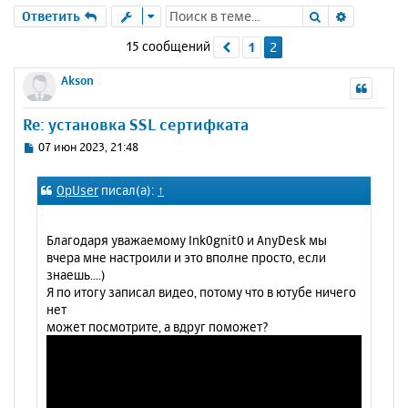
Поиск
Расшире
Ответить
15 сообщений
1
2
Пред.
Akson
Re: установка SSL сертифката
С
07 июн 2023, 21:48
о
о
OpUser
писал(а):
↑
б
щ
е
Благодаря уважаемому Ink0gnit0 и AnyDesk мы
н
вчера мне настроили и это вполне просто, если
и
знаешь....)
е
Я по итогу записал видео, потому что в ютубе ничего
нет
может посмотрите, а вдруг поможет?