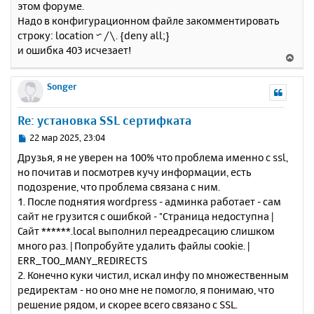
этом форуме.
б
к
Надо в конфигурационном файле закомментировать
щ
н
е
строку: location ~ /\. {deny all;}
а
н
и ошибка 403 исчезает!
ч
В
и
а
е
е
л
р
Songer
у
н
у
Re: установка SSL сертифката
т
ь
С
22 мар 2025, 23:04
с
о
Друзья, я не уверен на 100% что проблема именно с ssl,
о
я
но почитав и посмотрев кучу информации, есть
б
к
подозрение, что проблема связана с ним.
щ
н
е
1. После поднятия wordpress - админка работает - сам
а
н
сайт не грузится с ошибкой - "Страница недоступна |
ч
и
а
Сайт ******.local выполнил переадресацию слишком
е
л
много раз. | Попробуйте удалить файлы cookie. |
у
ERR_TOO_MANY_REDIRECTS
2. Конечно куки чистил, искал инфу по множественным
редиректам - но оно мне не помогло, я понимаю, что
решение рядом, и скорее всего связано с SSL.