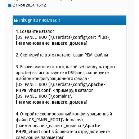
ь
С
27 ноя 2024, 16:12
с
о
о
я
Ink0gnit0
писал(а):
↑
б
к
щ
н
1. Создайте каталог
е
а
[OS_PANEL_ROOT]\userdata\config\cert_files\
н
ч
[наименование_вашего_домена]
и
а
е
л
2. Скопируйте в этот каталог ваши PEM-файлы
у
3. В зависимости от того, какой веб-модуль (nginx,
apache) вы используете в OSPanel, скопируйте
шаблон конфигурационного файла -
[OS_PANEL_ROOT]\userdata\config\
Apache-
PHP8_vhost.conf
, к примеру, в каталог
[OS_PANEL_ROOT]\domains\
[наименование_вашего_домена]
4. Откройте скопированный конфигурационный
файл [OS_PANEL_ROOT]\domains\
[наименование_вашего_домена]\
Apache-
PHP8_vhost.conf
в блокноте и отредактируйте
следующие параметры: