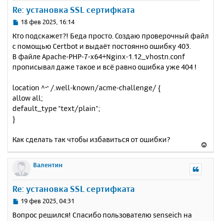
у
Re: установка SSL сертифката
т
ь
С
18 фев 2025, 16:14
с
о
Кто подскажет?! Беда просто. Создаю проверочный файл
о
я
с помощью Certbot и выдаёт постоянно ошибку 403.
б
к
В файле Apache-PHP-7-x64+Nginx-1.12_vhostn.conf
щ
н
е
прописывал даже такое и всё равно ошибка уже 404 !
а
н
ч
и
а
location ^~ /.well-known/acme-challenge/ {
е
л
allow all;
у
default_type "text/plain";
}
Как сделать так чтобы избавиться от ошибки?
В
е
р
Валентин
н
у
Re: установка SSL сертифката
т
ь
С
19 фев 2025, 04:31
с
о
Вопрос решился! Спасибо пользователю senseich на
о
я