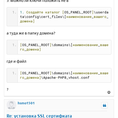
3. Можно ли ключи положить не в
1.
Создайте
каталог
[
OS_PANEL_ROOT
]
\userda
ta\config\cert_files\[
наименование
_
вашего
_
домена]
а туда же в папку домена?
[
OS_PANEL_ROOT
]
\domains\[
наименование
_
ваше
го
_
домена]
где и файл
[
OS_PANEL_ROOT
]
\domains\[
наименование
_
ваше
го
_
домена]
\Apache
-
PHP8_vhost
.
conf
?
В
е
р
hsmo1501
н
у
Re: установка SSL сертифката
т