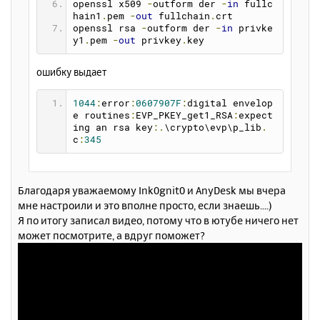
openssl x509 
-
outform der 
-
in
 fullc
hain1
.
pem 
-
out
 fullchain
.
crt
openssl rsa 
-
outform der 
-
in
 privke
y1
.
pem 
-
out
 privkey
.
key
ошибку выдает
1044
:
error
:
0607907F
:
digital envelop
e routines
:
EVP_PKEY_get1_RSA
:
expect
ing an rsa key
:.
\crypto\evp\p_lib
.
c
:
345
Благодаря уважаемому Ink0gnit0 и AnyDesk мы вчера
мне настроили и это вполне просто, если знаешь....)
Я по итогу записал видео, потому что в ютубе ничего нет
может посмотрите, а вдруг поможет?