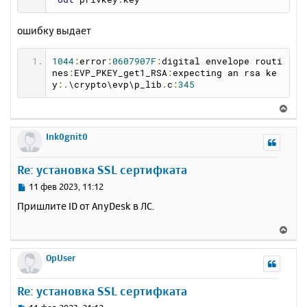
ошибку выдает
1044
:
error
:
0607907F
:
digital envelope routi
nes
:
EVP_PKEY_get1_RSA
:
expecting an rsa ke
y
:.
\crypto\evp\p_lib
.
c
:
345
В
е
р
Ink0gnit0
н
у
Re: установка SSL сертифката
т
ь
С
11 фев 2023, 11:12
с
о
Пришлите ID от AnyDesk в ЛС.
о
я
б
к
В
щ
н
е
е
а
р
OpUser
н
ч
н
и
а
у
е
Re: установка SSL сертифката
л
т
у
ь