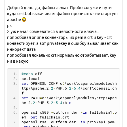
у
Добрый день, да, файлы лежат. Пробовал уже и пути
куда certbot выкачивает файлы прописать - не стартует
apache
ps
Я уж начал сомневаться в целостности ключа...
попробовал online конвекторы из pem в crt и key - crt
конвектирует, а вот privatekey в ошибку вываливает как
инкорект дата
попробовал локально crt нормально отрабатывает, key
ни в какую
@echo
 off
setlocal
set
 OPENSSL_CONF
=
c
:
\work\ospanel\modules\h
ttp\Apache_2
.
2
-
PHP_5
.
2
-
5.4
\conf\openssl
.
cn
f
set
 PATH
=
c
:
\work\ospanel\modules\http\Apac
he_2
.
2
-
PHP_5
.
2
-
5.4
\b
in
openssl x509 
-
outform der 
-
in
 fullchain1
.
p
em 
-
out
 fullchain
.
crt
openssl rsa 
-
outform der 
-
in
 privkey1
.
pem 
-
out
 privkey
.
key