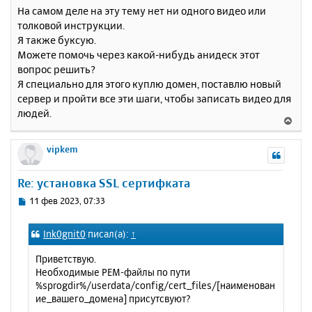
На самом деле на эту тему нет ни одного видео или
толковой инструкции.
Я также буксую.
Можете помочь через какой-нибудь анидеск этот
вопрос решить?
Я специально для этого куплю домен, поставлю новый
сервер и пройти все эти шаги, чтобы записать видео для
людей.
В
е
р
vipkem
н
у
Re: установка SSL сертифката
т
ь
С
11 фев 2023, 07:33
с
о
о
я
Ink0gnit0
писал(а):
↑
б
к
щ
н
Приветствую.
е
а
Необходимые PEM-файлы по пути
н
ч
%sprogdir%/userdata/config/cert_files/[наименован
и
а
ие_вашего_домена] присутсвуют?
е
л