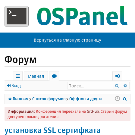
Вернуться на главную страницу
Форум
Главная
Поиск
Ра
с
о
х
Вход
ы
р
о
П
Главная
Список форумов
Оффтоп и другие темы
л
у
д
о
Информация:
Конференция переехала на
GitHub
. Старый форум
к
м
и
доступен только для чтения.
и
ы
с
установка SSL сертифката
к