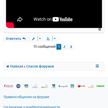
В
е
р
Ответить
н
15 сообщений
1
2
След.
у
т
ь
с
я
Главная
Список форумов
к
н
а
ч
а
л
Правила общения на форуме
у
Соглашение о конфиденциальности