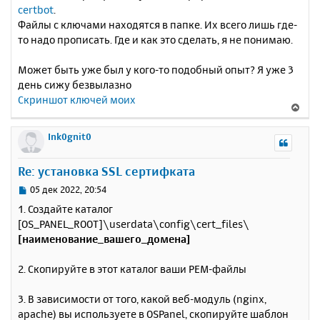
certbot
.
Файлы с ключами находятся в папке. Их всего лишь где-
то надо прописать. Где и как это сделать, я не понимаю.
Может быть уже был у кого-то подобный опыт? Я уже 3
день сижу безвылазно
Скриншот ключей моих
В
е
р
Ink0gnit0
н
у
Re: установка SSL сертифката
т
ь
С
05 дек 2022, 20:54
с
о
1. Создайте каталог
о
я
[OS_PANEL_ROOT]\userdata\config\cert_files\
б
к
[наименование_вашего_домена]
щ
н
е
а
н
2. Скопируйте в этот каталог ваши PEM-файлы
ч
и
а
е
л
3. В зависимости от того, какой веб-модуль (nginx,
у
apache) вы используете в OSPanel, скопируйте шаблон