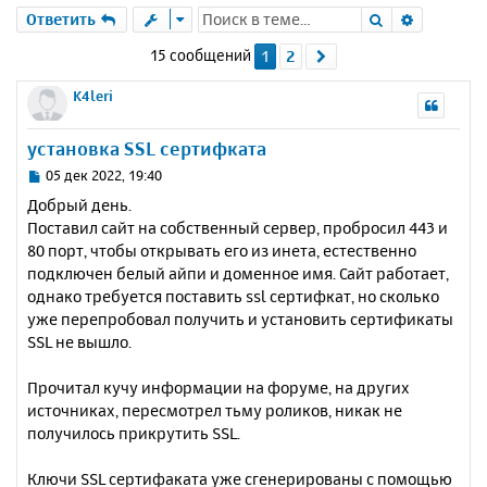
Поиск
Расшире
Ответить
15 сообщений
1
2
След.
K4leri
установка SSL сертифката
С
05 дек 2022, 19:40
о
Добрый день.
о
Поставил сайт на собственный сервер, пробросил 443 и
б
80 порт, чтобы открывать его из инета, естественно
щ
е
подключен белый айпи и доменное имя. Сайт работает,
н
однако требуется поставить ssl сертифкат, но сколько
и
уже перепробовал получить и установить сертификаты
е
SSL не вышло.
Прочитал кучу информации на форуме, на других
источниках, пересмотрел тьму роликов, никак не
получилось прикрутить SSL.
Ключи SSL сертифаката уже сгенерированы с помощью