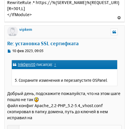
RewriteRule .* https://%{SERVER_NAME}%{REQUEST_URI}
[R=301,L]
</IfModule>
В
е
р
vipkem
н
у
Re: установка SSL сертифката
т
ь
С
10 фев 2023, 09:05
с
о
о
я
Ink0gnit0
писал(а):
↑
б
к
щ
н
е
а
5. Сохраните изменения и перезапустите OSPanel
н
ч
и
а
е
Добрый день, подскажите пожалуйста, что на этом шаге
л
пошло не так
у
файл конфиг Apache_2.2-PHP_5.2-5.4_vhost.conf
скопировал в папку домена, путь до ключей в нем
исправил на