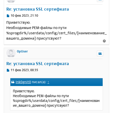
н
у
Re: установка SSL сертифката
т
ь
С
10 фев 2023, 21:10
с
о
Приветствую.
о
я
Необходимые PEM-файлы по пути
б
к
%sprogdir%/userdata/config/cert_files/[наименование_
щ
н
е
вашего_домена] присутсвуют?
а
В
н
ч
е
и
а
р
OpUser
е
л
н
у
у
Re: установка SSL сертифката
т
ь
С
11 фев 2023, 00:35
с
о
о
я
Ink0gnit0
писал(а):
↑
б
к
щ
н
Приветствую.
е
а
Необходимые PEM-файлы по пути
н
ч
%sprogdir%/userdata/config/cert_files/[наименован
и
а
ие_вашего_домена] присутсвуют?
е
л
у