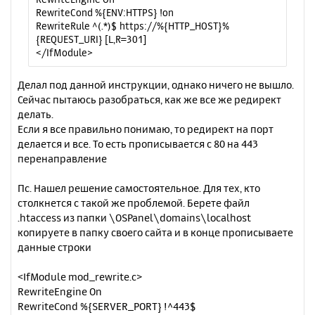
RewriteCond %{ENV:HTTPS} !on
RewriteRule ^(.*)$ https://%{HTTP_HOST}%
{REQUEST_URI} [L,R=301]
</IfModule>
Делал под данной инструкции, однако ничего не вышло.
Сейчас пытаюсь разобраться, как же все же редирект
делать.
Если я все правильно понимаю, то редирект на порт
делается и все. То есть прописывается с 80 на 443
перенаправление
Пс. Нашел решение самостоятельное. Для тех, кто
столкнется с такой же проблемой. Берете файл
.htaccess из папки \OSPanel\domains\localhost
копируете в папку своего сайта и в конце прописываете
данные строки
<IfModule mod_rewrite.c>
RewriteEngine On
RewriteCond %{SERVER_PORT} !^443$