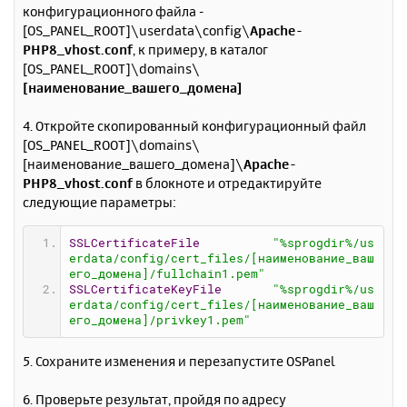
конфигурационного файла -
[OS_PANEL_ROOT]\userdata\config\
Apache-
PHP8_vhost.conf
, к примеру, в каталог
[OS_PANEL_ROOT]\domains\
[наименование_вашего_домена]
4. Откройте скопированный конфигурационный файл
[OS_PANEL_ROOT]\domains\
[наименование_вашего_домена]\
Apache-
PHP8_vhost.conf
в блокноте и отредактируйте
следующие параметры:
SSLCertificateFile
"%sprogdir%/us
erdata/config/cert_files/[наименование_ваш
его_домена]/fullchain1.pem"
SSLCertificateKeyFile
"%sprogdir%/us
erdata/config/cert_files/[наименование_ваш
его_домена]/privkey1.pem"
5. Сохраните изменения и перезапустите OSPanel
6. Проверьте результат, пройдя по адресу