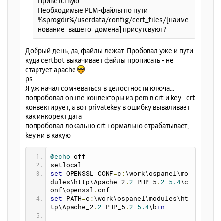
Приветствую.
а
е
Необходимые PEM-файлы по пути
л
%sprogdir%/userdata/config/cert_files/[наиме
у
нование_вашего_домена] присутсвуют?
Добрый день, да, файлы лежат. Пробовал уже и пути
куда certbot выкачивает файлы прописать - не
стартует apache
ps
Я уж начал сомневаться в целостности ключа...
попробовал online конвекторы из pem в crt и key - crt
конвектирует, а вот privatekey в ошибку вываливает
как инкорект дата
попробовал локально crt нормально отрабатывает,
key ни в какую
@echo
 off
setlocal
set
 OPENSSL_CONF
=
c
:
\work\ospanel\mo
dules\http\Apache_2
.
2
-
PHP_5
.
2
-
5.4
\c
onf\openssl
.
cnf
set
 PATH
=
c
:
\work\ospanel\modules\ht
tp\Apache_2
.
2
-
PHP_5
.
2
-
5.4
\b
in