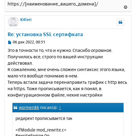
https://[наименование_вашего_домена]/
В
е
р
K4leri
н
у
Re: установка SSL сертифката
т
ь
С
06 дек 2022, 00:51
с
о
Это в точности то, что и нужно. Спасибо огромное.
о
я
Получилось все, строго по вашей инструкции
б
к
действовал.
щ
н
е
К сожалению, мне очень сложен синтаксис этого языка,
а
н
мало что вообще понимаю в нем.
ч
и
а
Теперь встала задача перенаправить трафик с http весь
е
л
на https. Тоже прописывается, как я понял, в
у
конфигурационном файле, некие настройки
wormen86
писал(а):
↑
редирект прописывается так
<IfModule mod_rewrite.c>
RewriteEngine On