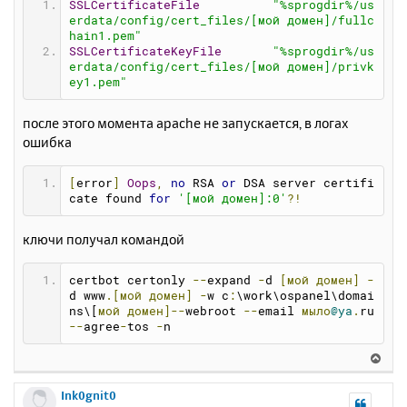
SSLCertificateFile
"%sprogdir%/us
erdata/config/cert_files/[мой домен]/fullc
hain1.pem"
SSLCertificateKeyFile
"%sprogdir%/us
erdata/config/cert_files/[мой домен]/privk
ey1.pem"
после этого момента apache не запускается, в логах
ошибка
[
error
]
Oops
,
no
 RSA 
or
 DSA server certifi
cate found 
for
'[мой домен]:0'
?!
ключи получал командой
certbot certonly 
--
expand 
-
d 
[мой
домен]
-
d www
.[мой
домен]
-
w c
:
\work\ospanel\domai
ns\[
мой
домен]--
webroot 
--
email 
мыло
@ya
.
ru  
--
agree
-
tos 
-
n
В
е
р
Ink0gnit0