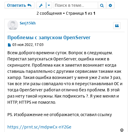
Поиск
Расшире
Ответить
2 сообщения • Страница
1
из
1
Serj15kh
Проблемы с запуском OpenServer
С
03 ноя 2022, 17:03
о
Всем доброго времени суток. Вопрос в следующем.
о
Перестал запускаться OpenServer, ошибка ниже в
б
скриншоте. Проблема как я заметил возникает когда
щ
е
ставишь параллельно с другими сервисами таками как
н
xampp. Такая ошибка возникает у меня уже 2 или 3 раз,
и
так все эти разы совпадало что я переустанавливал OC и
е
тогда OpenServer работал отлично без проблем. В этой
раз нету такой нужны. Как пофиксить ?. Я уже менял и
HTTP, HTTPS не помогло.
PS. Изображение не отображается, оставил ссылку
https://prnt.sc/mdpwCx-nY2Ge
В