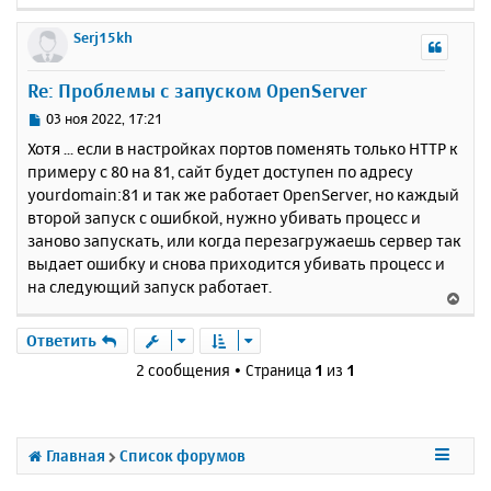
е
р
Serj15kh
н
у
Re: Проблемы с запуском OpenServer
т
ь
С
03 ноя 2022, 17:21
с
о
Хотя ... если в настройках портов поменять только HTTP к
о
я
примеру с 80 на 81, сайт будет доступен по адресу
б
к
yourdomain:81 и так же работает OpenServer, но каждый
щ
н
е
второй запуск с ошибкой, нужно убивать процесс и
а
н
заново запускать, или когда перезагружаешь сервер так
ч
и
а
выдает ошибку и снова приходится убивать процесс и
е
л
на следующий запуск работает.
В
у
е
р
Ответить
н
2 сообщения • Страница
1
из
1
у
т
ь
с
Главная
Список форумов
я
к