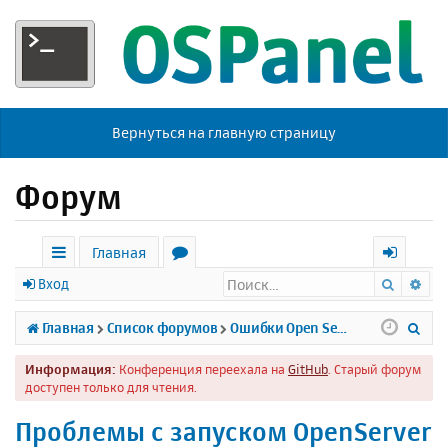
Вернуться на главную страницу
Форум
Главная
Поиск
Ра
с
о
х
Вход
ы
р
о
П
Главная
Список форумов
Ошибки Open Server
л
у
д
о
Информация:
Конференция переехала на
GitHub
. Старый форум
к
м
и
доступен только для чтения.
и
ы
с
Проблемы с запуском OpenServer
к