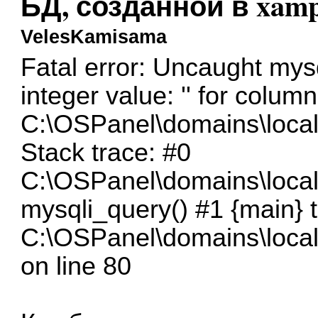
БД, созданной в xam
VelesKamisama
Fatal error: Uncaught mysq
integer value: '' for column
C:\OSPanel\domains\local
Stack trace: #0
C:\OSPanel\domains\local
mysqli_query() #1 {main} 
C:\OSPanel\domains\local
on line 80