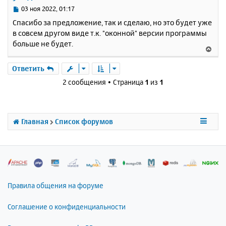
с
С
03 ноя 2022, 01:17
я
о
Спасибо за предложение, так и сделаю, но это будет уже
к
о
в совсем другом виде т.к. "оконной" версии программы
н
б
больше не будет.
щ
а
В
е
ч
е
н
а
р
Ответить
и
л
н
е
2 сообщения • Страница
1
из
1
у
у
т
ь
с
Главная
Список форумов
я
к
н
а
ч
а
л
Правила общения на форуме
у
Соглашение о конфиденциальности