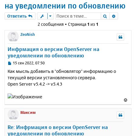
на уведомлении по обновлению
Поиск
Расшире
Ответить
2 сообщения • Страница
1
из
1
ZeoNish
Инфрмация о версии OpenServer на
уведомлении по обновлению
С
15 сен 2022, 07:50
о
Как мысль добавить в "обновлятор" информацию о
о
текущей версии установленного сервера.
б
Open Server v5.4.2 -> v5.4.3
щ
е
н
В
и
е
е
р
Максим
н
у
Re: Инфрмация о версии OpenServer на
т
уведомлении по обновлению
ь