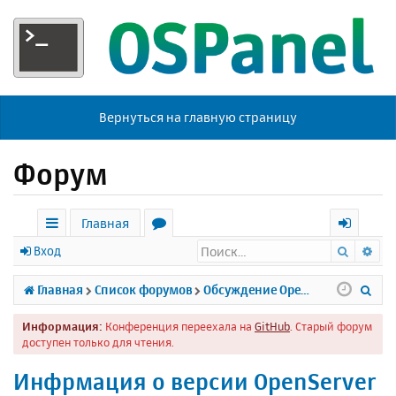
Вернуться на главную страницу
Форум
Главная
Поиск
Ра
с
о
х
Вход
ы
р
о
П
Главная
Список форумов
Обсуждение Open Server
л
у
д
о
Информация:
Конференция переехала на
GitHub
. Старый форум
к
м
и
доступен только для чтения.
и
ы
с
Инфрмация о версии OpenServer
к