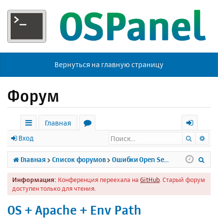
Вернуться на главную страницу
Форум
Главная
Поиск
Ра
с
о
х
Вход
ы
р
о
П
Главная
Список форумов
Ошибки Open Server
л
у
д
о
Информация:
Конференция переехала на
GitHub
. Старый форум
к
м
и
доступен только для чтения.
и
ы
с
OS + Apache + Env Path
к