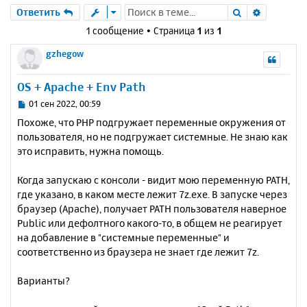
Поиск
Расшире
Ответить
1 сообщение • Страница
1
из
1
gzhegow
OS + Apache + Env Path
С
01 сен 2022, 00:59
о
Похоже, что PHP подгружает переменные окружения от
о
пользователя, но не подгружает системные. Не знаю как
б
это исправить, нужна помощь.
щ
е
н
Когда запускаю с консоли - видит мою переменную PATH,
и
где указано, в каком месте лежит 7z.exe. В запуске через
е
браузер (Apache), получает PATH пользователя наверное
Public или дефолтного какого-то, в общем не реагирует
на добавление в "системные переменные" и
соответственно из браузера не знает где лежит 7z.
Варианты?