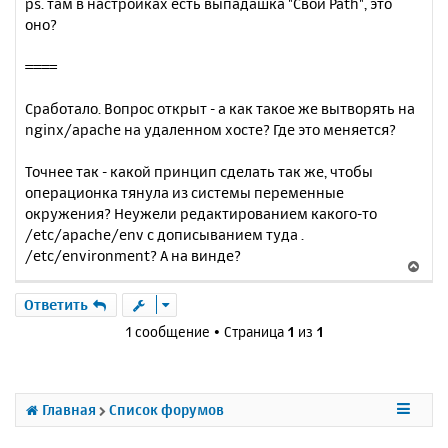
ps. там в настройках есть выпадашка "Свой Path", это
оно?
====
Сработало. Вопрос открыт - а как такое же вытворять на
nginx/apache на удаленном хосте? Где это меняется?
Точнее так - какой принцип сделать так же, чтобы
операционка тянула из системы переменные
окружения? Неужели редактированием какого-то
/etc/apache/env с дописыванием туда .
/etc/environment? А на винде?
В
е
р
Ответить
н
1 сообщение • Страница
1
из
1
у
т
ь
с
Главная
Список форумов
я
к