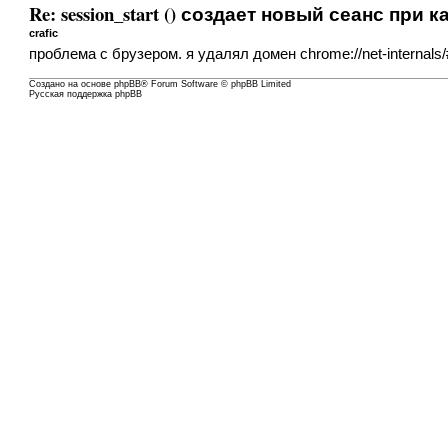
Re: session_start () создает новый сеанс п
crafic
проблема с брузером. я удалял домен chrome://net-internals
Создано на основе
phpBB
® Forum Software © phpBB Limited
Русская поддержка phpBB