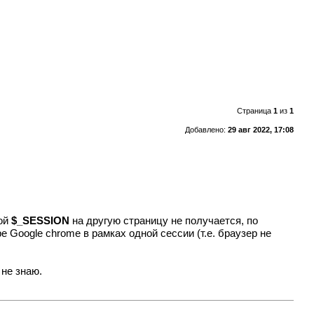
Страница
1
из
1
Добавлено:
29 авг 2022, 17:08
ной
$_SESSION
на другую страницу не получается, по
е Google chrome в рамках одной сессии (т.е. браузер не
 не знаю.