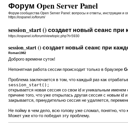
Форум Open Server Panel
Форум сообщества Open Server Panel: вопросы и ответы, инструкции и 
https://ospanel.io/forum/
session_start () создает новый сеанс п
https://ospanel.io/forum/viewtopic.php?t=5930
session_start () создает новый сеанс при к
Roman1982
Доброго времени суток!
Непонятная работа сессии происходит только в браузере
G
Проблема заключается в том, что каждый раз как отрабатыв
session_start(); 
открывается новая сессия со свои id и уникальным именем
причине того, что уже открылась другая сессия с новым id и
закрывается, принудительно сессия не удаляется, переменны
Не пойму в чем дело, всю голову уже сломал, понятно, что к
Может уже кто-то победил эту проблему.