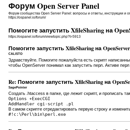
Форум Open Server Panel
Форум сообщества Open Server Panel: вопросы и ответы, инструкции и 
https://ospanel.io/forum/
Помогите запустить XfileSharing на Open
https://ospanel.io/forum/viewtopic.php?t=5913
Помогите запустить XfileSharing на OpenServe
CALISTO
Здравствуйте. Помогите пожалуйста есть скрипт написанный 
чтобы OpenServer понимал как запустить перл. Активе перл на
Re: Помогите запустить XfileSharing на OpenSe
SagePointer
Создать .htaccess в папке, где лежит скрипт, и прописать там
Options +ExecCGI

AddHandler cgi-script .pl
В самом скрипте отредактировать первую строку и изменить 
#!c:\Perl\bin\perl.exe