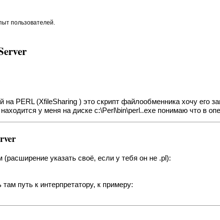
опыт пользователей.
Server
r
на PERL (XfileSharing ) это скрипт файлообменника хочу его за
ходится у меня на диске c:\Perl\bin\perl..exe понимаю что в опе
rver
 (расширение указать своё, если у тебя он не .pl):
там путь к интерпретатору, к примеру: