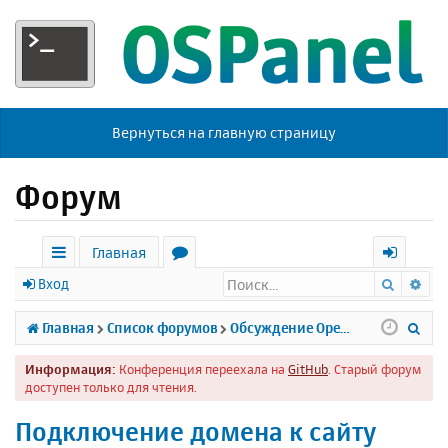
Вернуться на главную страницу
Форум
Главная
Поиск
Ра
с
о
х
Вход
ы
р
о
П
Главная
Список форумов
Обсуждение Open Server
л
у
д
о
Информация:
Конференция переехала на
GitHub
. Старый форум
к
м
и
доступен только для чтения.
и
ы
с
Подключение домена к сайту
к