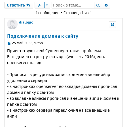
Поиск
Расшире
Ответить
1 сообщение • Страница
1
из
1
dialogic
Подключение домена к сайту
С
25 май 2022, 17:38
о
Приветствую всех! Существует такая проблема:
о
Есть домен на рег ру, есть вдс (win serv 2016), есть
б
openserver на вдс
щ
е
н
- Прописал в ресурсных записях домена внешний ip
и
удаленного сервера
е
- в настройках openserver во вкладке домены прописал
домен и папку с сайтом
- во вкладке алиасы прописал и внешний айпи и домен к
папке с сайтом
- в настройках сервера переключил на все внешние
айпи