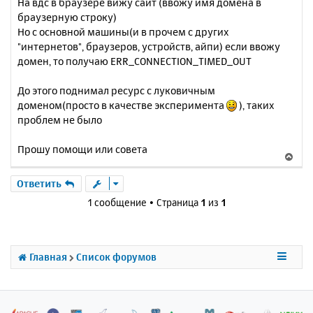
На вдс в браузере вижу сайт (ввожу имя домена в
браузерную строку)
Но с основной машины(и в прочем с других
"интернетов", браузеров, устройств, айпи) если ввожу
домен, то получаю ERR_CONNECTION_TIMED_OUT
До этого поднимал ресурс с луковичным
доменом(просто в качестве эксперимента
), таких
проблем не было
Прошу помощи или совета
В
е
р
Ответить
н
1 сообщение • Страница
1
из
1
у
т
ь
с
Главная
Список форумов
я
к
н
а