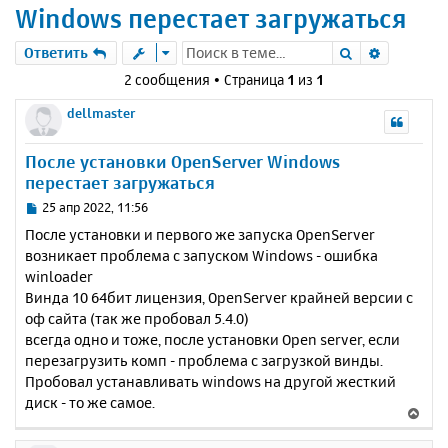
Windows перестает загружаться
Поиск
Расшире
Ответить
2 сообщения • Страница
1
из
1
dellmaster
После установки OpenServer Windows
перестает загружаться
С
25 апр 2022, 11:56
о
После установки и первого же запуска OpenServer
о
возникает проблема с запуском Windows - ошибка
б
winloader
щ
е
Винда 10 64бит лицензия, OpenServer крайней версии с
н
оф сайта (так же пробовал 5.4.0)
и
всегда одно и тоже, после установки Open server, если
е
перезагрузить комп - проблема с загрузкой винды.
Пробовал устанавливать windows на другой жесткий
диск - то же самое.
В
е