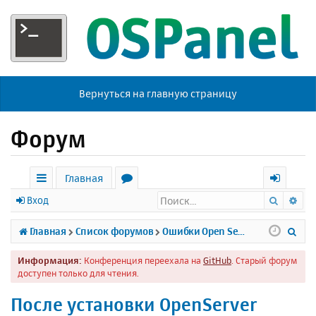
Вернуться на главную страницу
Форум
Главная
Поиск
Ра
с
о
х
Вход
ы
р
о
П
Главная
Список форумов
Ошибки Open Server
л
у
д
о
Информация:
Конференция переехала на
GitHub
. Старый форум
к
м
и
доступен только для чтения.
и
ы
с
После установки OpenServer
к