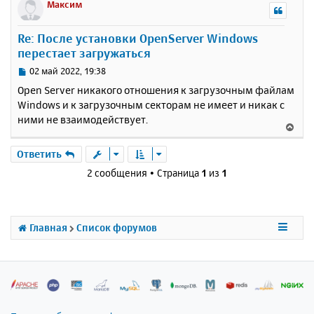
р
Максим
н
у
Re: После установки OpenServer Windows
т
перестает загружаться
ь
с
С
02 май 2022, 19:38
я
о
Open Server никакого отношения к загрузочным файлам
к
о
Windows и к загрузочным секторам не имеет и никак с
н
б
ними не взаимодействует.
щ
а
В
е
ч
е
н
а
р
Ответить
и
л
н
е
2 сообщения • Страница
1
из
1
у
у
т
ь
с
Главная
Список форумов
я
к
н
а
ч
а
л