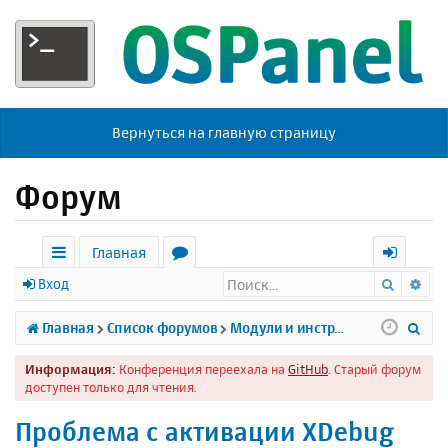
Вернуться на главную страницу
Форум
Главная
Поиск
Ра
с
о
х
Вход
ы
р
о
П
Главная
Список форумов
Модули и инструменты
л
у
д
о
Информация:
Конференция переехала на
GitHub
. Старый форум
к
м
и
доступен только для чтения.
и
ы
с
Проблема с активации XDebug
к