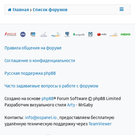
ь
с
Главная
Список форумов
я
к
н
а
ч
а
л
Правила общения на форуме
у
Соглашение о конфиденциальности
Русская поддержка phpBB
Часто задаваемые вопросы о работе с форумом
Создано на основе
phpBB
® Forum Software © phpBB Limited
Разработчик визуального стиля
Arty
- MrGaby
Контакты:
info@ospanel.io
, предоставляем бесплатную
удалённую техническую поддержку через
TeamViewer