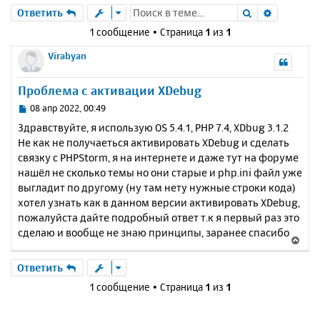
Поиск
Расшире
Ответить
1 сообщение • Страница
1
из
1
Virabyan
Проблема с активации XDebug
С
08 апр 2022, 00:49
о
Здравствуйте, я использую OS 5.4.1, PHP 7.4, XDbug 3.1.2
о
Не как не получаеться активировать XDebug и сделать
б
связку с PHPStorm, я на интернете и даже тут на форуме
щ
е
нашёл не сколько темы но они старые и php.ini файл уже
н
выгладит по другому (ну там нету нужные строки кода)
и
хотел узнать как в данном версии активировать XDebug,
е
пожалуйста дайте подробный ответ т.к я первый раз это
сделаю и вообще не знаю принципы, заранее спасибо
В
е
р
Ответить
н
1 сообщение • Страница
1
из
1
у
т