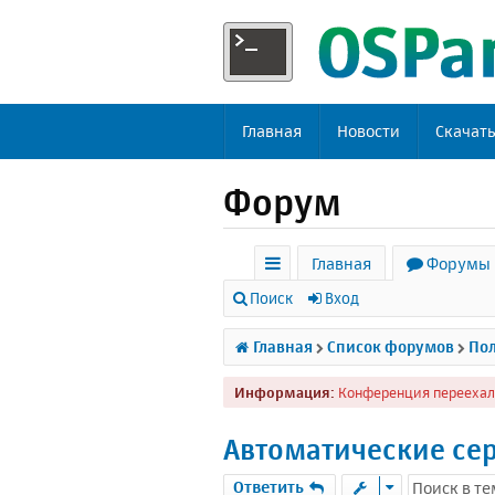
Главная
Новости
Скачат
Форум
Главная
Форумы
с
Поиск
Вход
ы
Главная
Список форумов
Пол
л
Информация:
Конференция переехал
к
и
Автоматические сер
Ответить