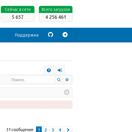
Cейчас в сети
Всего загрузок
5 657
4 256 461
Поддержка
С
Поиск
Расширенный поиск
FA
х
Q
о
д
31 сообщение
1
2
3
4
След.