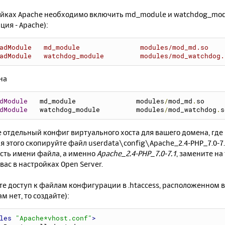
йках Apache необходимо включить md_module и watchdog_modu
ия - Apache):
adModule   md_module               modules/mod_md.so
adModule   watchdog_module         modules/mod_watchdog.
на
dModule
   md_module               modules
/
mod_md
.
so
dModule
   watchdog_module         modules
/
mod_watchdog
.
s
 отдельный конфиг виртуального хоста для вашего домена, где 
ля этого скопируйте файл userdata\config\Apache_2.4-PHP_7.0-7
асть имени файла, а именно
Apache_2.4-PHP_7.0-7.1
, замените на
вас в настройках Open Server.
е доступ к файлам конфигурации в .htaccess, расположенном в
ам нет, то создайте):
les
"Apache*vhost.conf"
>