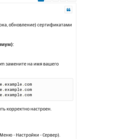
ерка, обновление) сертификатами
имум):
com замените на имя вашего
te
.
example
.
com
te
.
example
.
com
te
.
example
.
com
ыть корректно настроен.
Меню - Настройки - Сервер).