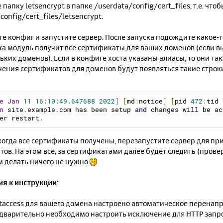
    ServerName      %host%
 папку letsencrypt в папке /userdata/config/cert_files, т.е. что
    ServerAlias     %host% %aliases%
config/cert_files/letsencrypt.
    ServerAdmin     acme@%host%
    ScriptAlias     /cgi-bin/ "%hostdir%/cgi-bin/"
е конфиг и запустите сервер. После запуска подождите какое-
    SSLEngine       on
ка модуль получит все сертификаты для ваших доменов (если вы
    Protocols       http/1.1 acme-tls/1
ьких доменов). Если в конфиге хоста указаны алиасы, то они та
    SSLStrictSNIVHostCheck  On
ения сертификатов для доменов будут появляться такие строки
    SSLUseStapling          On
    SetEnvIf User-Agent ".*MSIE [6-9].*" ssl-unclean-shutd
<FilesMatch
"\.(cgi|shtml|phtml|php)$"
>
e
Jan
11
16
:
10
:
49.647688
2022
]
[
md
:
notice
]
[
pid 
472
:
tid 
        SSLOptions   +StdEnvVars
n
 site
.
example
.
com has been setup 
and
 changes will be ac
</FilesMatch>
er restart
.
<Directory
"%hostdir%/cgi-bin/"
>
        SSLOptions   +StdEnvVars
когда все сертификаты получены, перезапустите сервер для п
</Directory>
ов. На этом всё, за сертификатами далее будет следить (прове
irtualHost>
м делать ничего не нужно
fModule>
я к инструкции:
htaccess для вашего домена настроено автоматическое перенапр
едварительно необходимо настроить исключение для HTTP запро