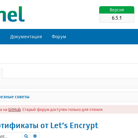
Версия
6.5.1
ь
Документация
Форум
езные советы
а на
GitHub
. Старый форум доступен только для чтения.
тификаты от Let’s Encrypt
Поиск
Расширенный поиск