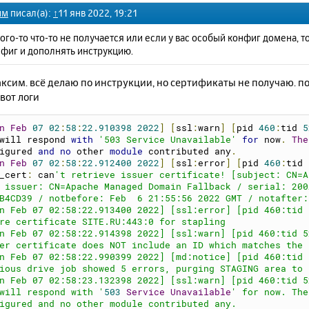
им
писал(а):
↑
11 янв 2022, 19:21
кого-то что-то не получается или если у вас особый конфиг домена, 
нфиг и дополнять инструкцию.
ксим. всё делаю по инструкции, но сертификаты не получаю. п
вот логи
n
Feb
07
02
:
58
:
22.910398
2022
]
[
ssl
:
warn
]
[
pid 
460
:
tid 
5
will respond 
with
'503 Service Unavailable'
for
 now
.
The
igured 
and
no
 other 
module
 contributed any
.
n
Feb
07
02
:
58
:
22.912400
2022
]
[
ssl
:
error
]
[
pid 
460
:
tid 
_cert
:
 can
't retrieve issuer certificate! [subject: CN=A
 issuer: CN=Apache Managed Domain Fallback / serial: 200
B4CD39 / notbefore: Feb  6 21:55:56 2022 GMT / notafter:
n Feb 07 02:58:22.913400 2022] [ssl:error] [pid 460:tid 
re certificate SITE.RU:443:0 for stapling
n Feb 07 02:58:22.914398 2022] [ssl:warn] [pid 460:tid 5
er certificate does NOT include an ID which matches the 
n Feb 07 02:58:22.990399 2022] [md:notice] [pid 460:tid 
ious drive job showed 5 errors, purging STAGING area to 
n Feb 07 02:58:23.132398 2022] [ssl:warn] [pid 460:tid 5
will respond with '
503
Service
Unavailable
' for now. The
igured and no other module contributed any.