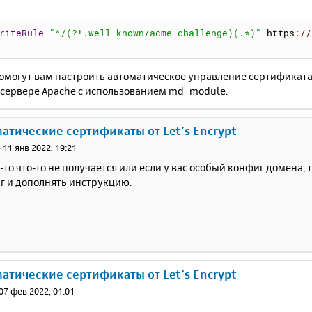
riteRule
"^/(?!.well-known/acme-challenge)(.*)"
https
:
//
омогут вам настроить автоматическое управление сертификатам
 сервере Apache с использованием md_module.
матические сертификаты от Let’s Encrypt
»
11 янв 2022, 19:21
о-то что-то не получается или если у вас особый конфиг домена
г и дополнять инструкцию.
матические сертификаты от Let’s Encrypt
07 фев 2022, 01:01