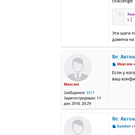
challenge:
Rew
L]
Эти шаги п
домена на
Re: Авто
С
Максим
о
Если у ког
о
ваш конфи
б
Максим
щ
е
Сообщения:
5511
н
Зарегистрирован:
11
и
дек 2010, 20:29
е
Re: Авто
С
baxdan
»
о