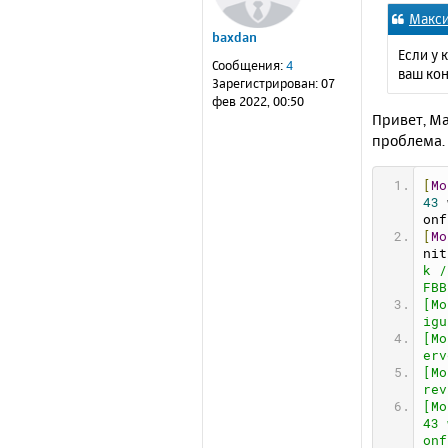
о
Макс
б
baxdan
щ
Если у 
е
Сообщения:
4
ваш ко
н
Зарегистрирован:
07
и
фев 2022, 00:50
е
Привет, Ма
проблема. 
[
Mo
43
 
onf
[
Mo
nit
k /
FBB
[Mo
igu
[Mo
erv
[Mo
rev
[Mo
43 
onf