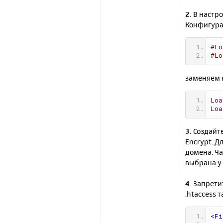
2.
В настро
Конфигурац
#Lo
#Lo
заменяем 
Loa
Loa
3.
Создайте
Encrypt. Д
домена. Ч
выбрана у 
4.
Запретит
.htaccess т
<Fi