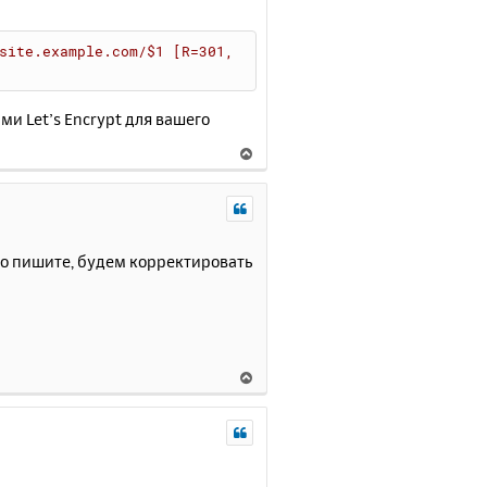
site.example.com/$1
 [R=301,
и Let’s Encrypt для вашего
В
е
р
н
у
т
, то пишите, будем корректировать
ь
с
я
к
н
В
а
е
ч
р
а
н
л
у
у
т