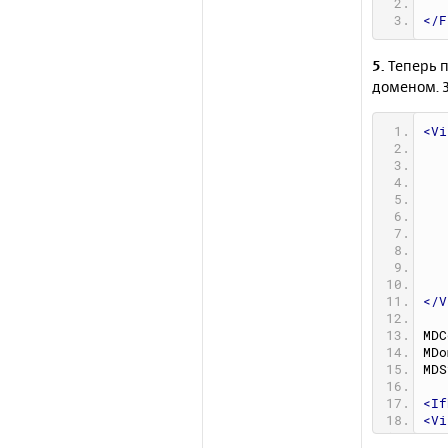
</F
5.
Теперь п
доменом. 
<Vi
</V
MDC
MDo
MDS
<If
<Vi