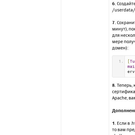
6.
Создайте
/userdata/
7.
Сохранит
минут), по
для нескол
мере получ
домен):
[
Tu
mai
erv
8.
Теперь, 
сертификат
</V
Apache, ва
</I
Дополнени
1.
Если в .
то вам пр