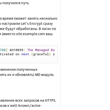
бы получился путь
то время (может занять несколько
 настроили Let’s Encrypt сразу
кже будут обработаны. В логах по
 (вместо site.example.com ваш
own
788
]
 AH10059
:
The
Managed
Do
tivated on 
next
(
graceful
)
 s
рименения полученных
рять их и обновлять) MD модуль
авление всех запросов на HTTPS,
сов к well-known/acme-