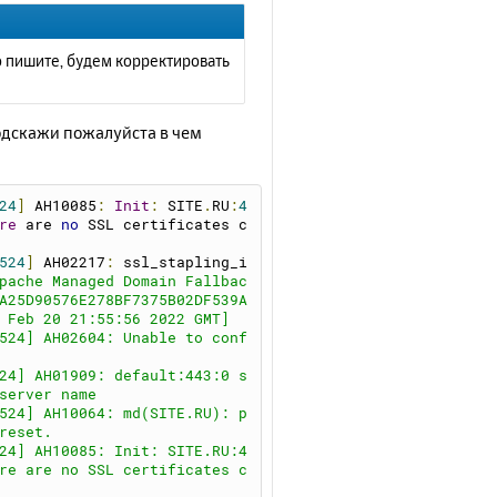
ь
с
я
то пишите, будем корректировать
к
н
а
одскажи пожалуйста в чем
ч
а
л
у
24
]
 AH10085
:
Init
:
 SITE
.
RU
:
4
re
 are 
no
 SSL certificates c
524
]
 AH02217
:
 ssl_stapling_i
pache Managed Domain Fallbac
A25D90576E278BF7375B02DF539A
 Feb 20 21:55:56 2022 GMT]
524] AH02604: Unable to conf
24] AH01909: default:443:0 s
server name
524] AH10064: md(SITE.RU): p
reset.
24] AH10085: Init: SITE.RU:4
re are no SSL certificates c