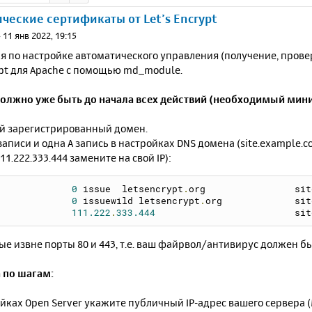
ческие сертификаты от Let’s Encrypt
»
11 янв 2022, 19:15
я по настройке автоматического управления (получение, пров
ypt для Apache с помощью md_module.
 должно уже быть до начала всех действий (необходимый мин
й зарегистрированный домен.
записи и одна A запись в настройках DNS домена (site.example.
11.222.333.444 замените на свой IP):
CAA		
0
 issue  letsencrypt
.
org		si
CAA		
0
 issuewild letsencrypt
.
org		si
A		
111.222
.
333.444
				si
е извне порты 80 и 443, т.е. ваш файрвол/антивирус должен б
 по шагам:
йках Open Server укажите публичный IP-адрес вашего сервера (