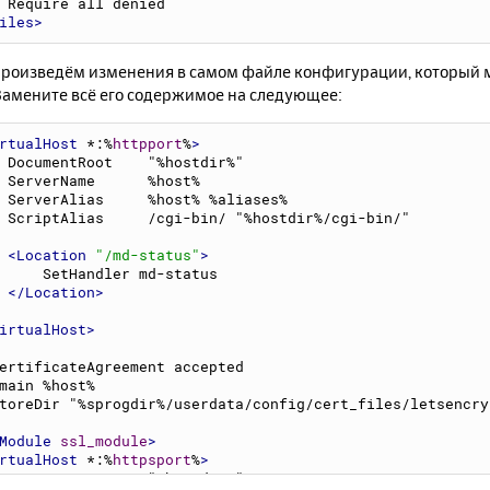
    Require all denied
iles>
роизведём изменения в самом файле конфигурации, который м
Замените всё его содержимое на следующее:
rtualHost
 *:%
httpport
%
>
    DocumentRoot    "%hostdir%"
    ServerName      %host%
    ServerAlias     %host% %aliases%
    ScriptAlias     /cgi-bin/ "%hostdir%/cgi-bin/"
<Location
"/md-status"
>
        SetHandler md-status
</Location>
irtualHost>
ertificateAgreement accepted
main %host%
toreDir "%sprogdir%/userdata/config/cert_files/letsencry
Module
ssl_module
>
rtualHost
 *:%
httpsport
%
>
    DocumentRoot    "%hostdir%"