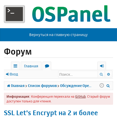
Вернуться на главную страницу
Форум
Главная
Поиск
Ра
с
о
х
Вход
ы
р
о
П
Главная
Список форумов
Обсуждение Open Server
л
у
д
о
Информация:
Конференция переехала на
GitHub
. Старый форум
к
м
и
доступен только для чтения.
и
ы
с
SSL Let’s Encrypt на 2 и более
к