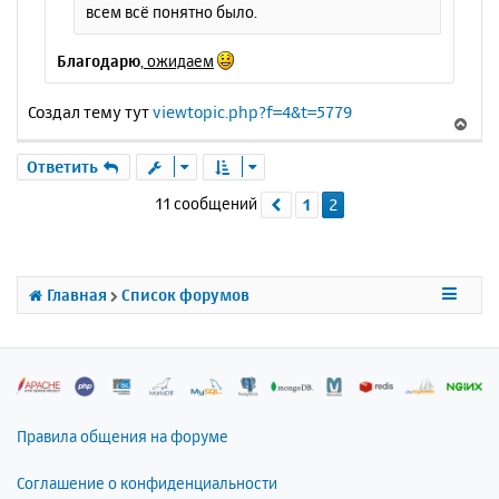
всем всё понятно было.
Благодарю
,
ожидаем
Создал тему тут
viewtopic.php?f=4&t=5779
В
е
р
Ответить
н
11 сообщений
1
2
Пред.
у
т
ь
с
я
Главная
Список форумов
к
н
а
ч
а
л
Правила общения на форуме
у
Соглашение о конфиденциальности