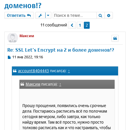
доменов!?
Поиск
Расшире
Ответить
11 сообщений
1
2
Пред.
Максим
Re: SSL Let’s Encrypt на 2 и более доменов!?
С
11 янв 2022, 19:16
о
о
account8404443
писал(а):
↑
б
щ
е
Максим
писал(а):
↑
н
и
е
Прошу прощения, появились очень срочные
дела. Постараюсь расписать всё по полочкам
сегодня вечером, либо завтра, как только
найду время. Там всё просто, нужно просто
толково расписать как и что настраивать, чтобы