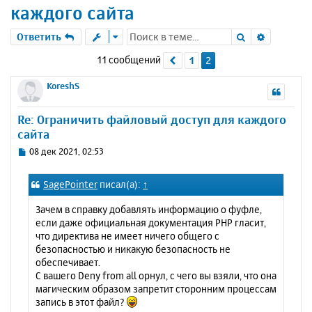
каждого сайта
Поиск
Расшире
Ответить
11 сообщений
1
2
Пред.
KoreshS
Re: Ограничить файловый доступ для каждого
сайта
С
08 дек 2021, 02:53
о
о
SagePointer
писал(а):
↑
б
щ
Зачем в справку добавлять информацию о фуфле,
е
если даже официальная документация PHP гласит,
н
что директива не имеет ничего общего с
и
безопасностью и никакую безопасность не
е
обеспечивает.
С вашего Deny from all орнул, с чего вы взяли, что она
магическим образом запретит сторонним процессам
запись в этот файл?