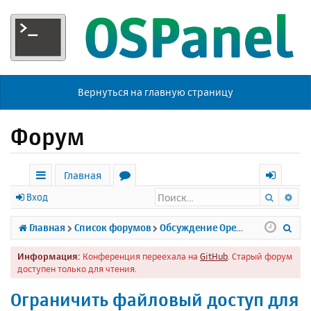
Вернуться на главную страницу
Форум
Главная
Поиск
Ра
с
о
х
Вход
ы
р
о
П
Главная
Список форумов
Обсуждение Open Server
л
у
д
о
Информация:
Конференция переехала на
GitHub
. Старый форум
к
м
и
доступен только для чтения.
и
ы
с
Ограничить файловый доступ для
к