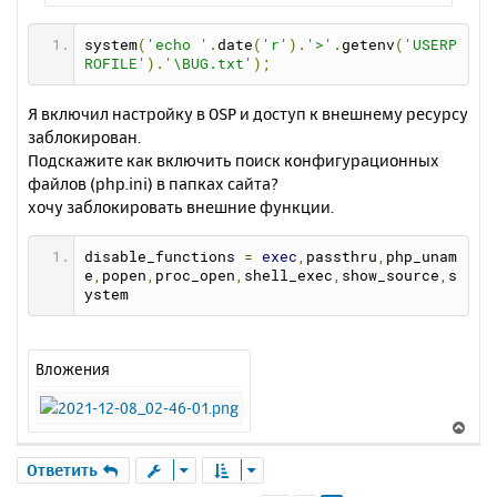
system
(
'echo '
.
date
(
'r'
).
'>'
.
getenv
(
'USERP
ROFILE'
).
'\BUG.txt'
);
Я включил настройку в OSP и доступ к внешнему ресурсу
заблокирован.
Подскажите как включить поиск конфигурационных
файлов (php.ini) в папках сайта?
хочу заблокировать внешние функции.
disable_functions 
=
exec
,
passthru
,
php_unam
e
,
popen
,
proc_open
,
shell_exec
,
show_source
,
s
ystem
Вложения
В
е
р
Ответить
н