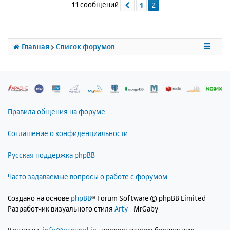
11 сообщений
1
2
Пред.
у
т
ь
с
я
Главная
Список форумов
к
н
а
ч
а
л
Правила общения на форуме
у
Соглашение о конфиденциальности
Русская поддержка phpBB
Часто задаваемые вопросы о работе с форумом
Создано на основе
phpBB
® Forum Software © phpBB Limited
Разработчик визуального стиля
Arty
- MrGaby