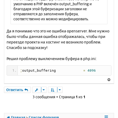
ring123output_buffering123output_buffering
умолчанию в PHP включён output_buffering и
123output_buffering123output_buffering123o
благодаря этой буферизации заголовки не
utput_buffering123output_buffering123outpu
отправляются до заполнения буфера,
t_buffering123output_buffering123output_bu
соответственно их можно модифицировать.
ffering123output_buffering123output_buffer
ing123output_buffering123output_buffering1
23output_buffering123output_buffering123ou
Да я понимаю что это не ошибка openserver. Мне нужно
tput_buffering123output_buffering123output
было чтобы данная ошибка отображалась, чтобы при
_buffering123output_buffering123output_buf
переезде проекта на хостинг не возникло проблем.
fering123output_buffering123output_bufferi
Спасибо за подсказку!
ng123output_buffering123output_buffering12
3output_buffering123output_buffering123out
put_buffering123output_buffering123output_
Решил проблему выключением буфера в php.ini:
buffering123output_buffering123output_buff
ering123output_buffering123output_bufferin
g123output_buffering123output_buffering123
;
output_buffering             
=
4096
output_buffering123output_buffering123outp
ut_buffering123output_buffering123output_b
В
uffering123output_buffering123output_buffe
е
ring123output_buffering123output_buffering
р
Ответить
123output_buffering123output_buffering123o
н
3 сообщения • Страница
1
из
1
utput_buffering123output_buffering123outpu
у
t_buffering123output_buffering123output_bu
т
ffering123output_buffering123output_buffer
ь
ing123output_buffering123output_buffering1
с
23output_buffering123output_buffering123ou
Главная
Список форумов