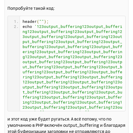
н
б
Попробуйте такой код:
щ
а
е
ч
н
а
header
(
""
);
и
л
echo 
'123output_buffering123output_bufferi
е
у
ng123output_buffering123output_buffering12
3output_buffering123output_buffering123out
put_buffering123output_buffering123output_
buffering123output_buffering123output_buff
ering123output_buffering123output_bufferin
g123output_buffering123output_buffering123
output_buffering123output_buffering123outp
ut_buffering123output_buffering123output_b
uffering123output_buffering123output_buffe
ring123output_buffering123output_buffering
123output_buffering123output_buffering123o
utput_buffering123output_buffering123outpu
t_buffering123output_buffering123output_bu
ffering123output_buffering123output_buffer
ing123output_buffering123output_buffering1
23output_buffering123output_buffering123ou
tput_buffering123output_buffering123output
_buffering123output_buffering123output_buf
и этот код уже будет ругаться. А всё потому, что по
fering123output_buffering123output_bufferi
умолчанию в PHP включён output_buffering и благодаря
ng123output_buffering123output_buffering12
этой буферизации заголовки не отправляются до
3output_buffering123output_buffering123out