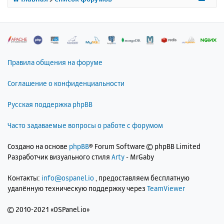
я
tput_buffering123output_buffering123output
_buffering123output_buffering123output_buf
к
fering123output_buffering123output_bufferi
н
ng123output_buffering123output_buffering12
а
3output_buffering123output_buffering123out
ч
put_buffering123output_buffering123output_
а
buffering123output_buffering123output_buff
л
ering123output_buffering123output_bufferin
Правила общения на форуме
у
g123output_buffering123output_buffering123
output_buffering123output_buffering123outp
Соглашение о конфиденциальности
ut_buffering123output_buffering123output_b
uffering123output_buffering123output_buffe
Русская поддержка phpBB
ring123output_buffering123output_buffering
123output_buffering123output_buffering123o
utput_buffering123output_buffering123outpu
Часто задаваемые вопросы о работе с форумом
t_buffering123output_buffering123output_bu
ffering123output_buffering123output_buffer
Создано на основе
phpBB
® Forum Software © phpBB Limited
ing123output_buffering123output_buffering1
23output_buffering123output_buffering123ou
Разработчик визуального стиля
Arty
- MrGaby
tput_buffering123output_buffering123output
_buffering123output_buffering123output_buf
Контакты:
info@ospanel.io
, предоставляем бесплатную
fering123output_buffering123output_bufferi
удалённую техническую поддержку через
TeamViewer
ng123output_buffering123output_buffering12
3output_buffering123output_buffering123out
put_buffering123output_buffering123output_
©
2010-2021 «OSPanel.io»
buffering123output_buffering123output_buff
ering123output_buffering123output_bufferin