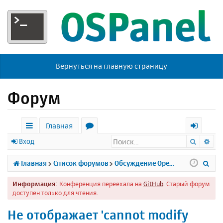
Вернуться на главную страницу
Форум
Главная
Поиск
Ра
с
о
х
Вход
ы
р
о
П
Главная
Список форумов
Обсуждение Open Server
л
у
д
о
Информация:
Конференция переехала на
GitHub
. Старый форум
к
м
и
доступен только для чтения.
и
ы
с
Не отображает 'cannot modify
к