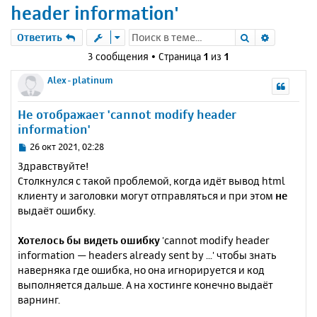
header information'
Поиск
Расшире
Ответить
3 сообщения • Страница
1
из
1
Alex-platinum
Не отображает 'cannot modify header
information'
С
26 окт 2021, 02:28
о
Здравствуйте!
о
Столкнулся с такой проблемой, когда идёт вывод html
б
клиенту и заголовки могут отправляться и при этом
не
щ
е
выдаёт ошибку.
н
и
Хотелось бы видеть ошибку
'cannot modify header
е
information — headers already sent by ...' чтобы знать
наверняка где ошибка, но она игнорируется и код
выполняется дальше. А на хостинге конечно выдаёт
варнинг.