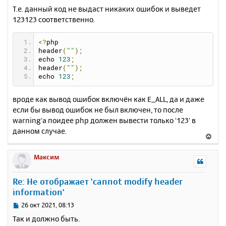
Т.е. данный код не выдаст никаких ошибок и выведет
123123 соответственно.
<?
php
header
(
""
);
echo 
123
;
header
(
""
);
echo 
123
;
вроде как вывод ошибок включён как E_ALL, да и даже
если бы вывод ошибок не был включен, то после
warning'а поидее php должен вывести только '123' в
данном случае.
В
е
р
Максим
н
у
Re: Не отображает 'cannot modify header
т
information'
ь
с
С
26 окт 2021, 08:13
я
о
Так и должно быть.
к
о