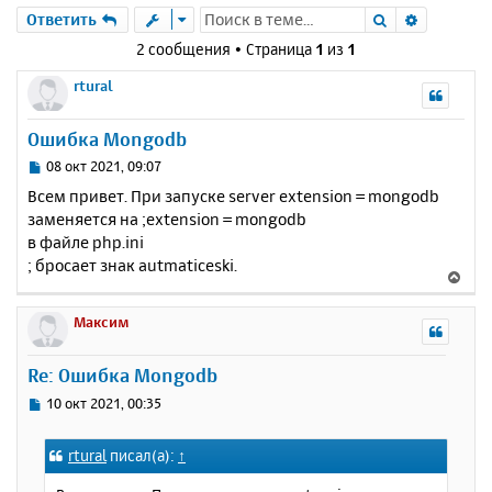
Поиск
Расшире
Ответить
2 сообщения • Страница
1
из
1
rtural
Ошибка Mongodb
С
08 окт 2021, 09:07
о
Всем привет. При запуске server extension = mongodb
о
заменяется на ;extension = mongodb
б
в файле php.ini
щ
е
; бросает знак autmaticeski.
В
н
е
и
р
Максим
е
н
у
Re: Ошибка Mongodb
т
ь
С
10 окт 2021, 00:35
с
о
о
я
rtural
писал(а):
↑
б
к
щ
н