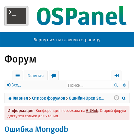
Вернуться на главную страницу
Форум
Главная
Поиск
Ра
с
о
х
Вход
ы
р
о
П
Главная
Список форумов
Ошибки Open Server
л
у
д
о
Информация:
Конференция переехала на
GitHub
. Старый форум
к
м
и
доступен только для чтения.
и
ы
с
Ошибка Mongodb
к