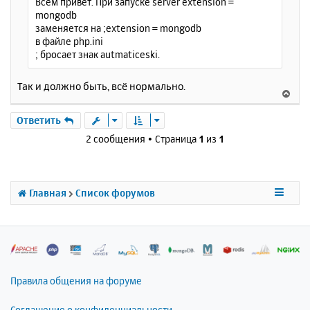
Всем привет. При запуске server extension =
е
а
mongodb
н
ч
заменяется на ;extension = mongodb
и
а
в файле php.ini
е
л
; бросает знак autmaticeski.
у
Так и должно быть, всё нормально.
В
е
р
Ответить
н
2 сообщения • Страница
1
из
1
у
т
ь
с
Главная
Список форумов
я
к
н
а
ч
а
л
Правила общения на форуме
у
Соглашение о конфиденциальности