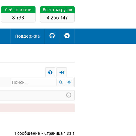
Cейчас в сети
Всего загрузок
8 733
4 256 147
Поддержка
С
Поиск
Расширенный поиск
FA
х
Q
о
д
1 сообщение • Страница
1
из
1