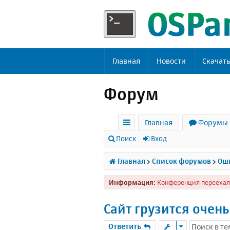
Главная
Новости
Скачат
Форум
Главная
Форумы
с
Поиск
Вход
ы
Главная
Список форумов
Оши
л
Информация:
Конференция переехал
к
и
Сайт грузится очень
Ответить