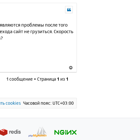
оявляются проблемы после того
хода сайт не грузиться. Скорость
а?
В
е
1 сообщение • Страница
1
из
1
р
н
у
т
ь
ть cookies
Часовой пояс:
UTC+03:00
с
я
к
н
а
ч