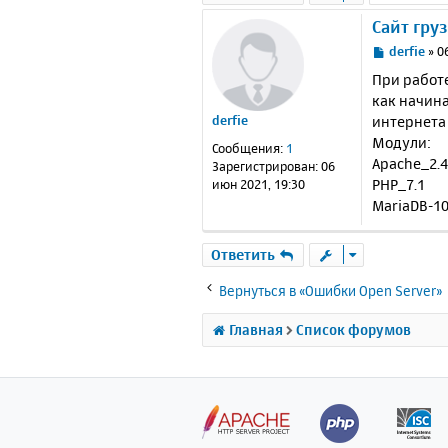
Сайт гру
С
derfie
»
0
о
При работе
о
как начина
б
интернета 
derfie
щ
е
Модули:
Сообщения:
1
н
Apache_2.4
Зарегистрирован:
06
и
PHP_7.1
июн 2021, 19:30
е
MariaDB-10
Ответить
Вернуться в «Ошибки Open Server»
Главная
Список форумов