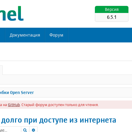
Версия
6.5.1
ь
Документация
Форум
бки Open Server
а на
GitHub
. Старый форум доступен только для чтения.
 долго при доступе из интернета
Поиск
Расширенный поиск