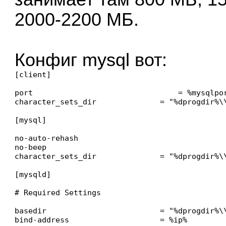
2000-2200 МБ.
Конфиг mysql вот:
[client]

port		                    = %mysqlport%

character_sets_dir              = "%dprogdir%\
[mysql]

no-auto-rehash

no-beep

character_sets_dir              = "%dprogdir%\
[mysqld]

# Required Settings

basedir                         = "%dprogdir%\\
bind-address                    = %ip%
