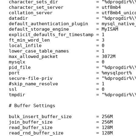
character_sets_dir              = "%dprogdir%\
character_set_server            = utf8mb4

collation_server                = utf8mb4_unico
datadir                         = "%dprogdir%\\
default_authentication_plugin   = mysql_native_
default_storage_engine          = MyISAM

explicit_defaults_for_timestamp = 1

ft_min_word_len                 = 3

local_infile                    = 0

lower_case_table_names          = 1

max_allowed_packet              = 3072M

mysqlx                          = 0

pid_file                        = "%dprogdir%\\
port                            = %mysqlport%

secure-file-priv                = "%dprogdir%\\
#skip_name_resolve              = 1

ssl                             = 0

tmpdir                          = "%dprogdir%\\
# Buffer Settings

bulk_insert_buffer_size         = 256M

join_buffer_size                = 256M

read_buffer_size                = 128M

read_rnd_buffer_size            = 128M
