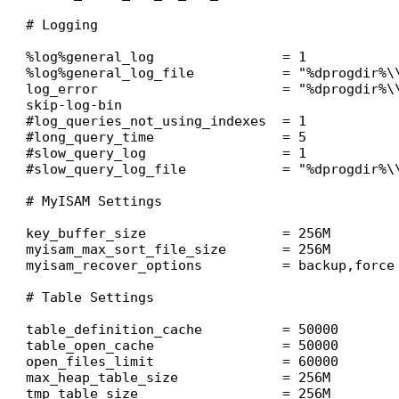
# Logging

%log%general_log                = 1

%log%general_log_file           = "%dprogdir%\\
log_error                       = "%dprogdir%\\
skip-log-bin

#log_queries_not_using_indexes  = 1

#long_query_time                = 5

#slow_query_log                 = 1

#slow_query_log_file            = "%dprogdir%\\
# MyISAM Settings

key_buffer_size                 = 256M

myisam_max_sort_file_size       = 256M

myisam_recover_options          = backup,force

# Table Settings

table_definition_cache          = 50000

table_open_cache                = 50000

open_files_limit                = 60000

max_heap_table_size             = 256M

tmp_table_size                  = 256M
