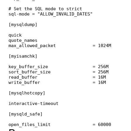
# Set the SQL mode to strict

sql-mode = "ALLOW_INVALID_DATES"

[mysqldump]

quick

quote_names

max_allowed_packet              = 1024M

[myisamchk]

key_buffer_size                 = 256M

sort_buffer_size                = 256M

read_buffer                     = 16M

write_buffer                    = 16M

[mysqlhotcopy]

interactive-timeout

[mysqld_safe]

open_files_limit                = 60000