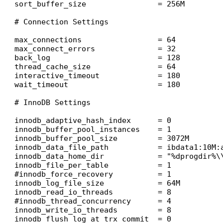
sort_buffer_size                = 256M

# Connection Settings

max_connections                 = 64

max_connect_errors              = 32

back_log                        = 128

thread_cache_size               = 64

interactive_timeout             = 180

wait_timeout                    = 180

# InnoDB Settings

innodb_adaptive_hash_index      = 0

innodb_buffer_pool_instances    = 1

innodb_buffer_pool_size         = 3072M

innodb_data_file_path           = ibdata1:10M:a
innodb_data_home_dir            = "%dprogdir%\\
innodb_file_per_table           = 1

#innodb_force_recovery          = 1

innodb_log_file_size            = 64M

innodb_read_io_threads          = 8

#innodb_thread_concurrency      = 4

innodb_write_io_threads         = 8

innodb_flush_log_at_trx_commit  = 0
