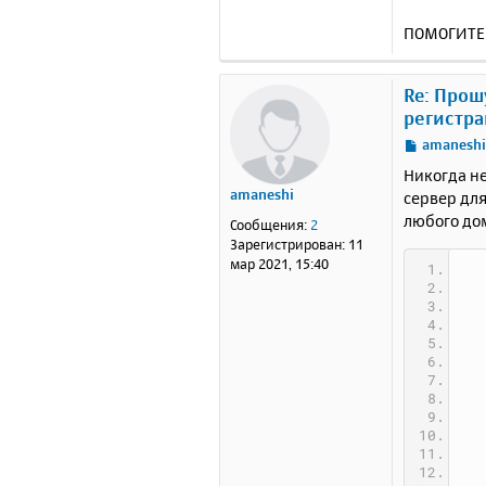
ПОМОГИТЕ!!
Re: Прош
регистра
С
amanesh
о
Никогда не
о
amaneshi
сервер дл
б
любого дом
щ
Сообщения:
2
е
Зарегистрирован:
11
н
мар 2021, 15:40
и
е