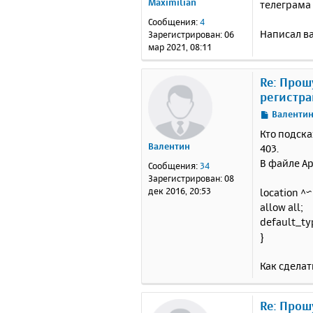
Maximilian
телеграма
б
щ
Сообщения:
4
е
Написал ва
Зарегистрирован:
06
н
мар 2021, 08:11
и
е
Re: Прош
регистра
С
Валенти
о
Кто подск
о
Валентин
403.
б
В файле Ap
щ
Сообщения:
34
е
Зарегистрирован:
08
н
дек 2016, 20:53
location ^
и
allow all;
е
default_typ
}
Как сделат
Re: Прош