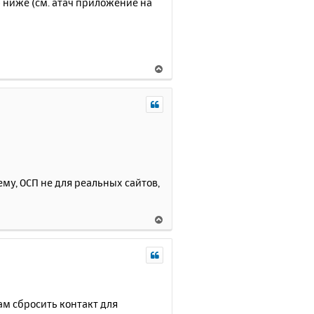
 ниже (см. атач приложение на
В
е
р
н
у
т
ь
с
я
ему, ОСП не для реальных сайтов,
к
н
а
В
ч
е
а
р
л
н
у
у
т
ь
ам сбросить контакт для
с