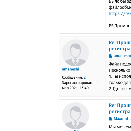
Было бы зд
файлообм
https://fe
PS Премно
Re: Прош
регистра
С
amanesh
о
Файл недос
о
amaneshi
Несколько
б
1. Ты испо
щ
Сообщения:
2
е
только для
Зарегистрирован:
11
н
мар 2021, 15:40
2. Где ты 
и
е
Re: Прош
регистра
С
Maximili
о
Мы можем к
о