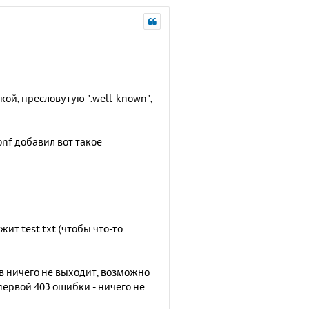
ой, пресловутую ".well-known",
onf добавил вот такое
жит test.txt (чтобы что-то
в ничего не выходит, возможно
 первой 403 ошибки - ничего не