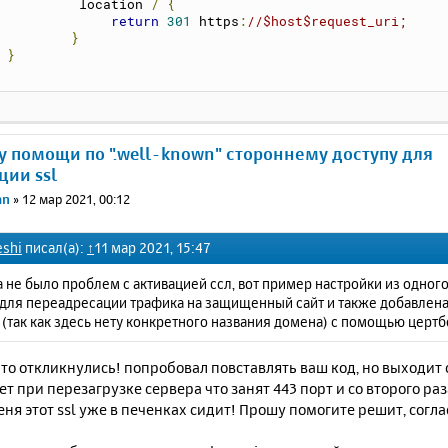
	     location 
/
{
return
301
 https
:
//$host$request_uri;
}
}
у помощи по ".well-known" стороннему доступу для
ции ssl
an
»
12 мар 2021, 00:12
shi
писал(а):
↑
11 мар 2021, 15:47
 не было проблем с активацией ссл, вот пример настройки из одног
 для переадресации трафика на защищенный сайт и также добавлена
(так как здесь нету конкретного названия домена) с помощью цертб
то откликнулись! попробовал повставлять ваш код, но выходит с
т при перезагрузке сервера что занят 443 порт и со второго раз
ня этот ssl уже в печенках сидит! Прошу помогите решит, согла