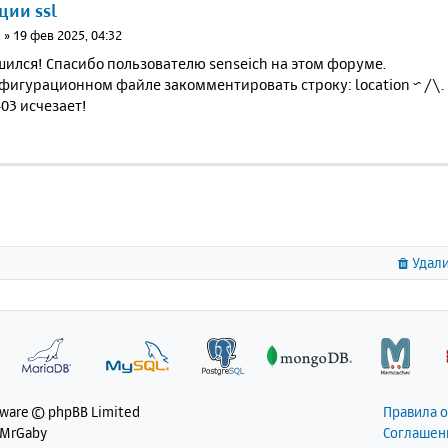
ции ssl
н
»
19 фев 2025, 04:32
ился! Спасибо пользователю senseich на этом форуме.
фигурационном файле закомментировать строку: location ~ /\. {
03 исчезает!
Удали
tware © phpBB Limited
Правила 
 MrGaby
Соглашен