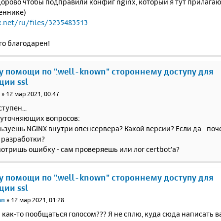
орово чтобы подправили конфиг nginx, который я тут прилагаю
еннике)
x.net/ru/files/3235483513
го благодарен!
у помощи по ".well-known" стороннему доступу для
ции ssl
i
»
12 мар 2021, 00:47
тупен...
 уточняющих вопросов:
льзуешь NGINX внутри опенсервера? Какой версии? Если да - поч
 разработки?
смотришь ошибку - сам проверяешь или лог certbot'а?
у помощи по ".well-known" стороннему доступу для
ции ssl
an
»
12 мар 2021, 01:28
ак-то пообщаться голосом??? Я не сплю, куда сюда написать в