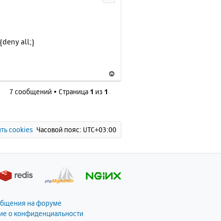
у
т
ь
с
deny all;}
я
к
н
В
а
е
ч
7 сообщений • Страница
1
из
1
р
а
н
л
у
у
т
ь
ть cookies
Часовой пояс:
UTC+03:00
с
я
к
н
а
ч
а
общения на форуме
л
ие о конфиденциальности
у