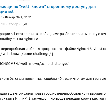
мощи по ".well-known" стороннему доступу для
ции ssl
an
»
09 мар 2021, 22:22
ощи, товарищи!
рации ssl сертификата необходимо разблокировать папку с точк
шибку 403 на nginx 1.8
 перепробовал, добился прогресса, что файле Nginx-1.8_vhost.c
~ /.well-known/acme-challenge/ {
ТМОЙДОМЕН/.well-known/acme-challenge/;
о хотя бы стала появляться ошибка 404, если что там для теста ле
)
шло еще что нужны права root, но перепробовав кучу варианто
о указать Nginx-1.8_server.conf но вроде реакции кроме как той