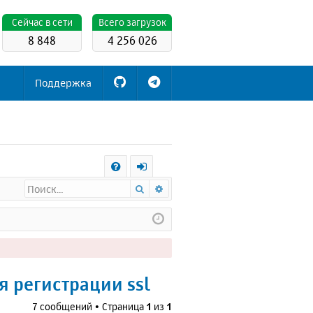
Cейчас в сети
Всего загрузок
8 848
4 256 026
Поддержка
С
Поиск
Расширенный поиск
FA
х
Q
о
д
я регистрации ssl
7 сообщений • Страница
1
из
1