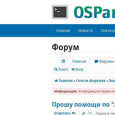
Главная
Новости
Скачат
Форум
Главная
Форумы
с
Поиск
Вход
ы
Главная
Список форумов
Оши
л
Информация:
Конференция переехал
к
и
Прошу помощи по ".
Ответить