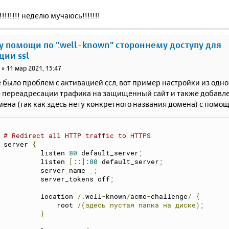
!!!!!! неделю мучаюсь!!!!!!!
у помощи по ".well-known" стороннему доступу для
ции ssl
i
»
11 мар 2021, 15:47
 было проблем с активацией ссл, вот пример настройки из одно
я переадресации трафика на защищенный сайт и также добавле
ена (так как здесь нету конкретного названия домена) с помо
# Redirect all HTTP traffic to HTTPS
    server 
{
	     listen 
80
 default_server
;
	     listen 
[::]:
80
 default_server
;
	     server_name _
;
             server_tokens off
;
             location 
/.
well
-
known
/
acme
-
challenge
/
{
                 root 
/(здесь
пустая
папка
на
диске);
}