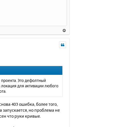
В
е
р
н
у
т
ь
с
я
к
о проекта. Это дефолтный
н
 локация для активации любого
а
ота.
ч
а
нова 403 ошибка, более того,
л
а запускается, но проблема не
у
сен что руки кривые.