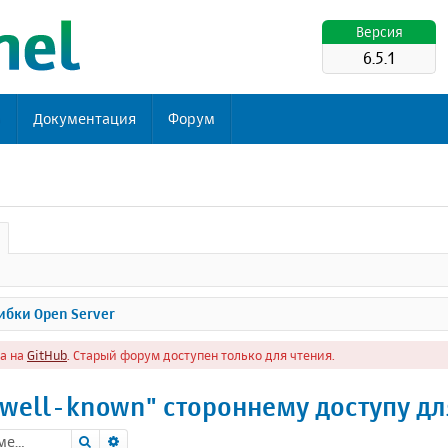
Версия
6.5.1
ь
Документация
Форум
бки Open Server
а на
GitHub
. Старый форум доступен только для чтения.
well-known" стороннему доступу дл
Поиск
Расширенный поиск