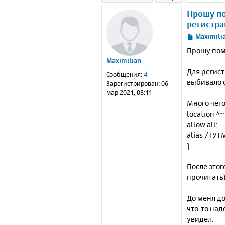
Прошу по
регистра
С
Maximili
о
Прошу пом
о
Maximilian
б
Для регист
щ
Сообщения:
4
е
выбивало о
Зарегистрирован:
06
н
мар 2021, 08:11
и
Много чего
е
location ^
allow all;
alias /ТУ
}
После этог
прочитать
До меня до
что-то над
увидел.