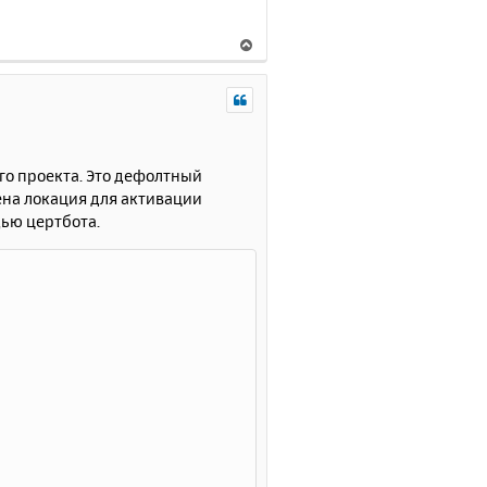
В
е
р
н
у
т
ь
го проекта. Это дефолтный
с
на локация для активации
я
щью цертбота.
к
н
а
ч
а
л
у