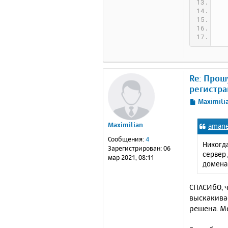
Re: Прош
регистра
С
Maximili
о
о
Maximilian
amane
б
щ
Сообщения:
4
Никогда
е
Зарегистрирован:
06
сервер
н
мар 2021, 08:11
домена 
и
е
СПАСИбО, ч
выскакивае
решена. Ме