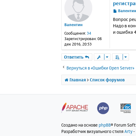
регистра
С
Валенти
о
Вопрос реш
о
Валентин
Надо в кон
б
и ошибка 4
щ
Сообщения:
34
е
Зарегистрирован:
08
н
дек 2016, 20:53
и
е
Ответить
Вернуться в «Ошибки Open Server»
Главная
Список форумов
Создано на основе
phpBB
® Forum Sof
Разработчик визуального стиля
Arty
-