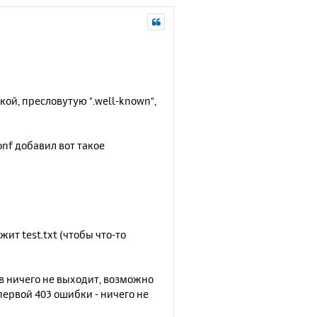
ой, пресловутую ".well-known",
onf добавил вот такое
жит test.txt (чтобы что-то
в ничего не выходит, возможно
 первой 403 ошибки - ничего не