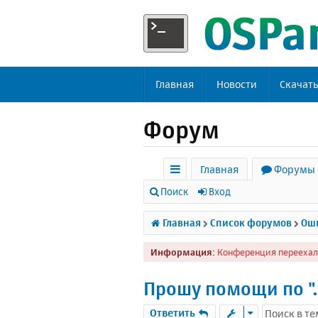
Главная
Новости
Скачат
Форум
Главная
Форумы
с
Поиск
Вход
ы
Главная
Список форумов
Оши
л
Информация:
Конференция переехал
к
и
Прошу помощи по ".
Ответить