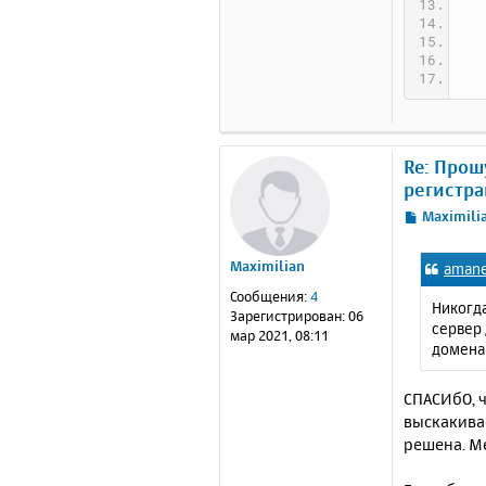
Re: Прош
регистра
С
Maximili
о
о
Maximilian
amane
б
щ
Сообщения:
4
Никогда
е
Зарегистрирован:
06
сервер
н
мар 2021, 08:11
домена 
и
е
СПАСИбО, ч
выскакивае
решена. Ме