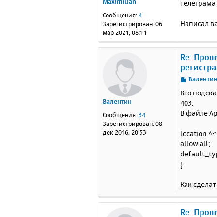
Maximilian
телеграма
б
щ
Сообщения:
4
е
Написал ва
Зарегистрирован:
06
н
мар 2021, 08:11
и
е
Re: Прош
регистра
С
Валенти
о
Кто подск
о
Валентин
403.
б
В файле Ap
щ
Сообщения:
34
е
Зарегистрирован:
08
н
дек 2016, 20:53
location ^
и
allow all;
е
default_typ
}
Как сделат
Re: Прош