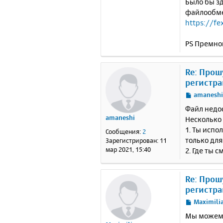
Было бы зд
файлообм
https://fe
PS Премно
Re: Прош
регистра
С
amanesh
о
Файл недос
о
amaneshi
Несколько
б
1. Ты испо
щ
Сообщения:
2
е
только для
Зарегистрирован:
11
н
мар 2021, 15:40
2. Где ты 
и
е
Re: Прош
регистра
С
Maximili
о
Мы можем к
о