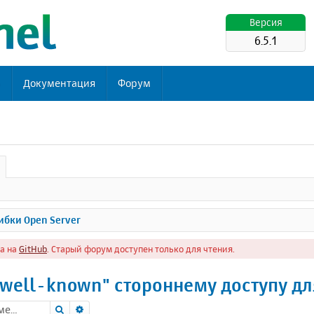
Версия
6.5.1
ь
Документация
Форум
бки Open Server
а на
GitHub
. Старый форум доступен только для чтения.
well-known" стороннему доступу дл
Поиск
Расширенный поиск