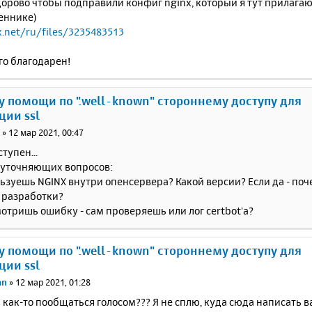
орово чтобы подправили конфиг nginx, который я тут прилагаю
еннике)
x.net/ru/files/3235483513
го благодарен!
у помощи по ".well-known" стороннему доступу для
ции ssl
i
»
12 мар 2021, 00:47
тупен...
 уточняющих вопросов:
льзуешь NGINX внутри опенсервера? Какой версии? Если да - поч
 разработки?
смотришь ошибку - сам проверяешь или лог certbot'а?
у помощи по ".well-known" стороннему доступу для
ции ssl
an
»
12 мар 2021, 01:28
ак-то пообщаться голосом??? Я не сплю, куда сюда написать в