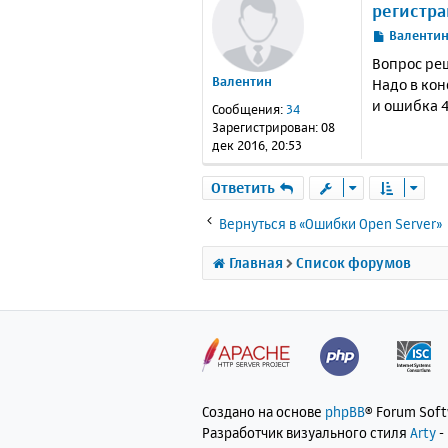
регистра
С
Валенти
о
Вопрос реш
о
Валентин
Надо в кон
б
и ошибка 4
щ
Сообщения:
34
е
Зарегистрирован:
08
н
дек 2016, 20:53
и
е
Ответить
Вернуться в «Ошибки Open Server»
Главная
Список форумов
Создано на основе
phpBB
® Forum Sof
Разработчик визуального стиля
Arty
-