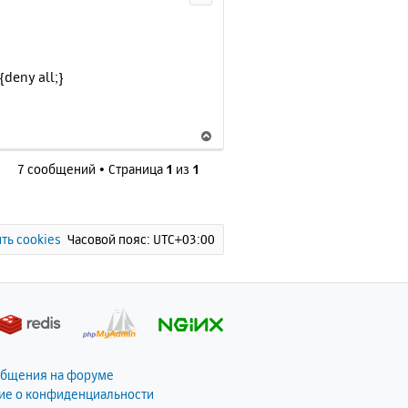
у
т
ь
с
deny all;}
я
к
н
В
а
е
ч
7 сообщений • Страница
1
из
1
р
а
н
л
у
у
т
ь
ть cookies
Часовой пояс:
UTC+03:00
с
я
к
н
а
ч
а
общения на форуме
л
ие о конфиденциальности
у