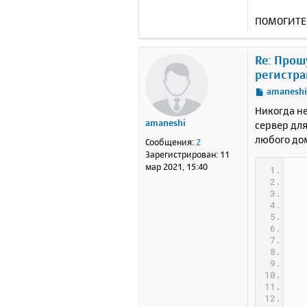
ПОМОГИТЕ!!
Re: Прош
регистра
С
amanesh
о
Никогда не
о
amaneshi
сервер дл
б
любого дом
щ
Сообщения:
2
е
Зарегистрирован:
11
н
мар 2021, 15:40
и
е