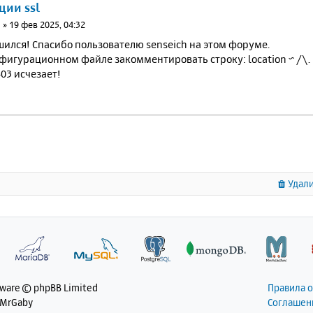
ции ssl
н
»
19 фев 2025, 04:32
ился! Спасибо пользователю senseich на этом форуме.
фигурационном файле закомментировать строку: location ~ /\. {
03 исчезает!
Удали
tware © phpBB Limited
Правила 
 MrGaby
Соглашен