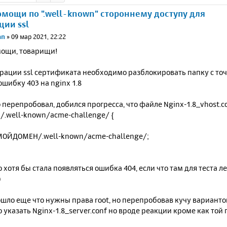
мощи по ".well-known" стороннему доступу для
ции ssl
an
»
09 мар 2021, 22:22
ощи, товарищи!
рации ssl сертификата необходимо разблокировать папку с точк
шибку 403 на nginx 1.8
 перепробовал, добился прогресса, что файле Nginx-1.8_vhost.c
~ /.well-known/acme-challenge/ {
ТМОЙДОМЕН/.well-known/acme-challenge/;
о хотя бы стала появляться ошибка 404, если что там для теста ле
)
шло еще что нужны права root, но перепробовав кучу варианто
о указать Nginx-1.8_server.conf но вроде реакции кроме как той