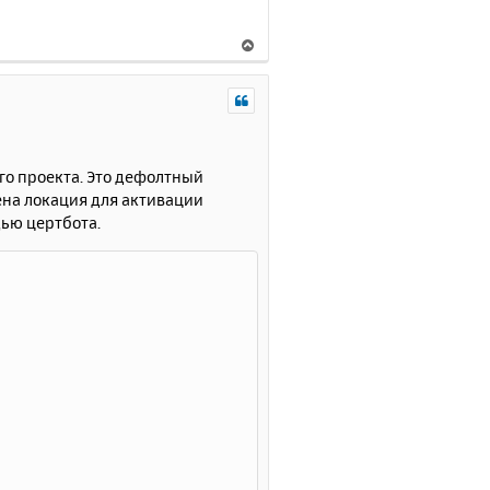
В
е
р
н
у
т
ь
го проекта. Это дефолтный
с
на локация для активации
я
щью цертбота.
к
н
а
ч
а
л
у