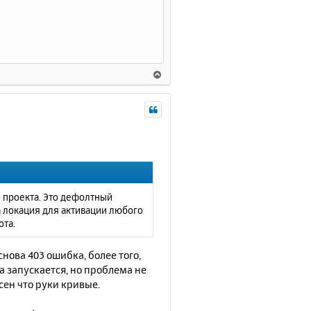
В
е
р
н
у
т
ь
с
я
к
о проекта. Это дефолтный
н
 локация для активации любого
а
ота.
ч
а
нова 403 ошибка, более того,
л
а запускается, но проблема не
у
сен что руки кривые.