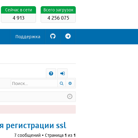
Cейчас в сети
Всего загрузок
4 913
4 256 075
Поддержка
С
Поиск
Расширенный поиск
FA
х
Q
о
д
я регистрации ssl
7 сообщений • Страница
1
из
1