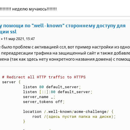
!!!!!! неделю мучаюсь!!!!!!!
у помощи по ".well-known" стороннему доступу для
ции ssl
i
»
11 мар 2021, 15:47
 было проблем с активацией ссл, вот пример настройки из одно
я переадресации трафика на защищенный сайт и также добавле
ена (так как здесь нету конкретного названия домена) с помо
# Redirect all HTTP traffic to HTTPS
    server 
{
	     listen 
80
 default_server
;
	     listen 
[::]:
80
 default_server
;
	     server_name _
;
             server_tokens off
;
             location 
/.
well
-
known
/
acme
-
challenge
/
{
                 root 
/(здесь
пустая
папка
на
диске);
}