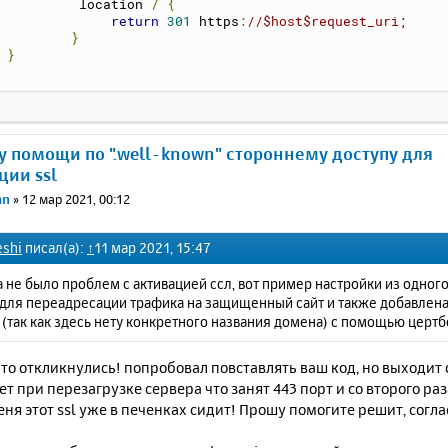
	     location 
/
{
return
301
 https
:
//$host$request_uri;
}
}
у помощи по ".well-known" стороннему доступу для
ции ssl
an
»
12 мар 2021, 00:12
shi
писал(а):
↑
11 мар 2021, 15:47
 не было проблем с активацией ссл, вот пример настройки из одног
 для переадресации трафика на защищенный сайт и также добавлена
(так как здесь нету конкретного названия домена) с помощью цертб
то откликнулись! попробовал повставлять ваш код, но выходит с
т при перезагрузке сервера что занят 443 порт и со второго раз
ня этот ssl уже в печенках сидит! Прошу помогите решит, согла