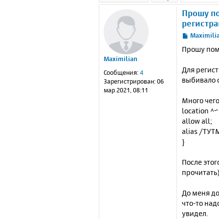
Прошу по
регистра
С
Maximili
о
Прошу пом
о
Maximilian
б
Для регист
щ
Сообщения:
4
е
выбивало о
Зарегистрирован:
06
н
мар 2021, 08:11
и
Много чего
е
location ^
allow all;
alias /ТУ
}
После этог
прочитать
До меня до
что-то над
увидел.