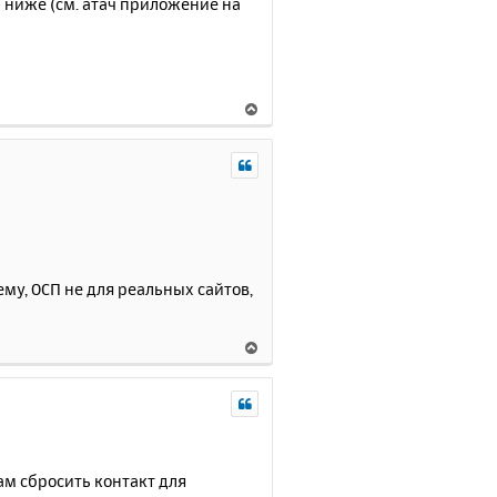
 ниже (см. атач приложение на
В
е
р
н
у
т
ь
с
я
ему, ОСП не для реальных сайтов,
к
н
а
В
ч
е
а
р
л
н
у
у
т
ь
ам сбросить контакт для
с