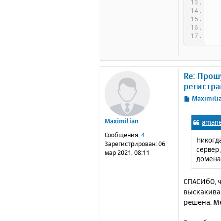
Re: Прош
регистра
С
Maximili
о
о
Maximilian
amane
б
щ
Сообщения:
4
Никогда
е
Зарегистрирован:
06
сервер
н
мар 2021, 08:11
домена 
и
е
СПАСИбО, ч
выскакивае
решена. Ме