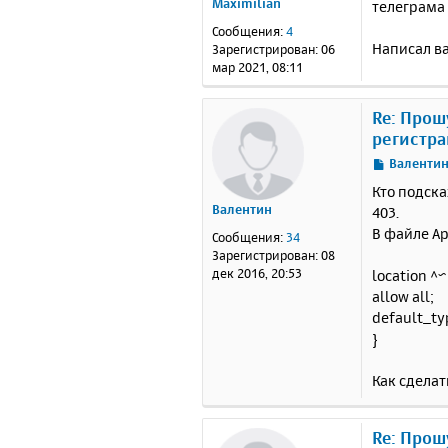
Maximilian
телеграма
б
щ
Сообщения:
4
е
Написал ва
Зарегистрирован:
06
н
мар 2021, 08:11
и
е
Re: Прош
регистра
С
Валенти
о
Кто подск
о
Валентин
403.
б
В файле Ap
щ
Сообщения:
34
е
Зарегистрирован:
08
н
дек 2016, 20:53
location ^
и
allow all;
е
default_typ
}
Как сделат
Re: Прош