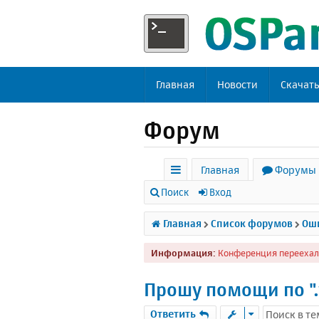
Главная
Новости
Скачат
Форум
Главная
Форумы
с
Поиск
Вход
ы
Главная
Список форумов
Оши
л
Информация:
Конференция переехал
к
и
Прошу помощи по ".
Ответить