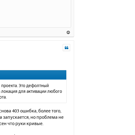
В
е
р
н
у
т
ь
с
я
к
о проекта. Это дефолтный
н
 локация для активации любого
а
ота.
ч
а
нова 403 ошибка, более того,
л
а запускается, но проблема не
у
сен что руки кривые.