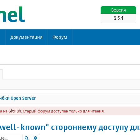
Версия
6.5.1
ь
Документация
Форум
бки Open Server
а на
GitHub
. Старый форум доступен только для чтения.
well-known" стороннему доступу дл
Поиск
Расширенный поиск