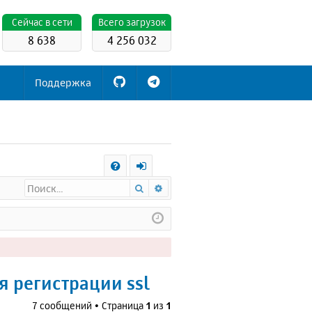
Cейчас в сети
Всего загрузок
8 638
4 256 032
Поддержка
С
Поиск
Расширенный поиск
FA
х
Q
о
д
я регистрации ssl
7 сообщений • Страница
1
из
1