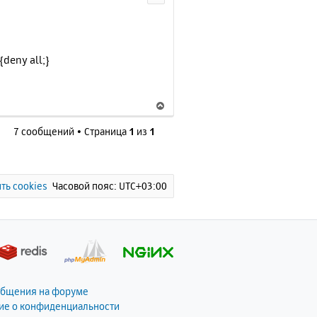
у
т
ь
с
deny all;}
я
к
н
В
а
е
ч
7 сообщений • Страница
1
из
1
р
а
н
л
у
у
т
ь
ть cookies
Часовой пояс:
UTC+03:00
с
я
к
н
а
ч
а
общения на форуме
л
ие о конфиденциальности
у