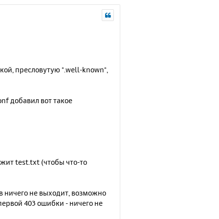
ой, пресловутую ".well-known",
onf добавил вот такое
жит test.txt (чтобы что-то
в ничего не выходит, возможно
 первой 403 ошибки - ничего не