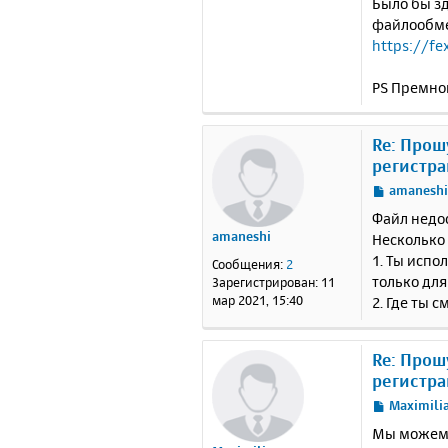
Было бы зд
файлообм
https://fe
PS Премно
Re: Прош
регистра
С
amanesh
о
Файл недос
о
amaneshi
Несколько
б
1. Ты испо
щ
Сообщения:
2
е
только для
Зарегистрирован:
11
н
мар 2021, 15:40
2. Где ты 
и
е
Re: Прош
регистра
С
Maximili
о
Мы можем к
о