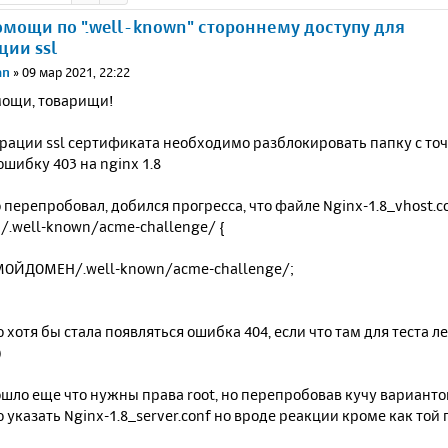
мощи по ".well-known" стороннему доступу для
ции ssl
an
»
09 мар 2021, 22:22
ощи, товарищи!
рации ssl сертификата необходимо разблокировать папку с точк
шибку 403 на nginx 1.8
 перепробовал, добился прогресса, что файле Nginx-1.8_vhost.c
~ /.well-known/acme-challenge/ {
ТМОЙДОМЕН/.well-known/acme-challenge/;
о хотя бы стала появляться ошибка 404, если что там для теста ле
)
шло еще что нужны права root, но перепробовав кучу варианто
о указать Nginx-1.8_server.conf но вроде реакции кроме как той