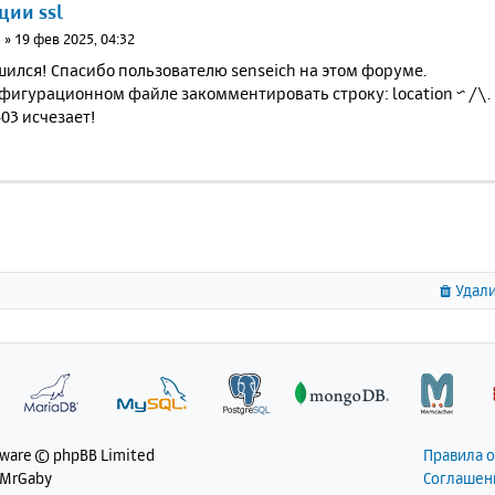
ции ssl
н
»
19 фев 2025, 04:32
ился! Спасибо пользователю senseich на этом форуме.
фигурационном файле закомментировать строку: location ~ /\. {
03 исчезает!
Удали
tware © phpBB Limited
Правила 
 MrGaby
Соглашен