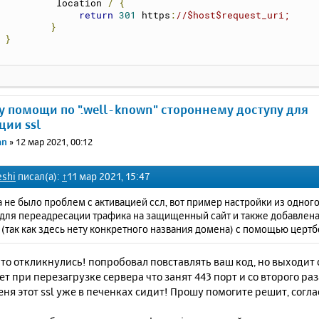
	     location 
/
{
return
301
 https
:
//$host$request_uri;
}
}
у помощи по ".well-known" стороннему доступу для
ции ssl
an
»
12 мар 2021, 00:12
shi
писал(а):
↑
11 мар 2021, 15:47
 не было проблем с активацией ссл, вот пример настройки из одног
 для переадресации трафика на защищенный сайт и также добавлена
(так как здесь нету конкретного названия домена) с помощью цертб
то откликнулись! попробовал повставлять ваш код, но выходит с
т при перезагрузке сервера что занят 443 порт и со второго раз
ня этот ssl уже в печенках сидит! Прошу помогите решит, согла