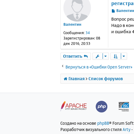
регистра
С
Валенти
о
Вопрос реш
о
Валентин
Надо в кон
б
и ошибка 4
щ
Сообщения:
34
е
Зарегистрирован:
08
н
дек 2016, 20:53
и
е
Ответить
Вернуться в «Ошибки Open Server»
Главная
Список форумов
Создано на основе
phpBB
® Forum Sof
Разработчик визуального стиля
Arty
-