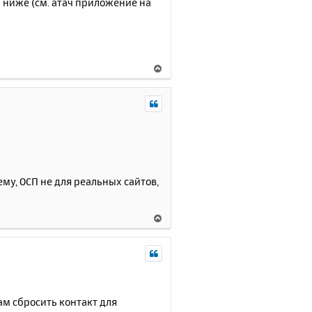
 ниже (см. атач приложение на
В
е
р
н
у
т
ь
с
я
ему, ОСП не для реальных сайтов,
к
н
а
В
ч
е
а
р
л
н
у
у
т
ь
ам сбросить контакт для
с