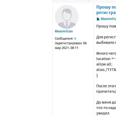
Прошу по
регистра
С
Maximili
о
Прошу пом
о
Maximilian
б
Для регист
щ
Сообщения:
4
е
выбивало о
Зарегистрирован:
06
н
мар 2021, 08:11
и
Много чего
е
location ^
allow all;
alias /ТУ
}
После этог
прочитать
До меня до
что-то над
увидел.