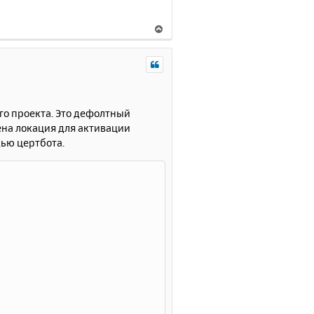
В
е
р
н
у
т
ь
го проекта. Это дефолтный
с
на локация для активации
я
щью цертбота.
к
н
а
ч
а
л
у