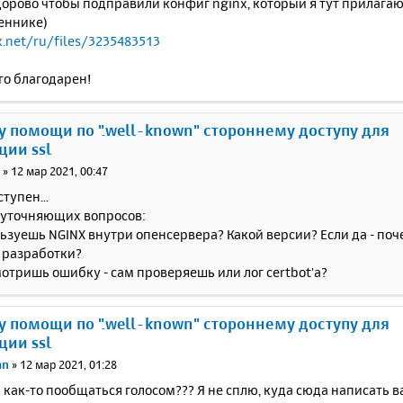
орово чтобы подправили конфиг nginx, который я тут прилагаю
еннике)
x.net/ru/files/3235483513
го благодарен!
у помощи по ".well-known" стороннему доступу для
ции ssl
i
»
12 мар 2021, 00:47
тупен...
 уточняющих вопросов:
льзуешь NGINX внутри опенсервера? Какой версии? Если да - поч
 разработки?
смотришь ошибку - сам проверяешь или лог certbot'а?
у помощи по ".well-known" стороннему доступу для
ции ssl
an
»
12 мар 2021, 01:28
ак-то пообщаться голосом??? Я не сплю, куда сюда написать в