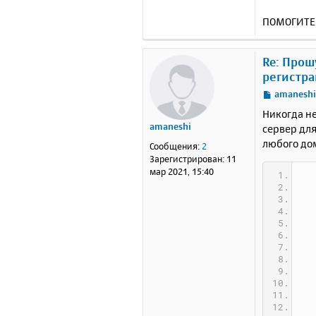
ПОМОГИТЕ!!
Re: Прош
регистра
С
amanesh
о
Никогда не
о
amaneshi
сервер дл
б
любого дом
щ
Сообщения:
2
е
Зарегистрирован:
11
н
мар 2021, 15:40
и
е