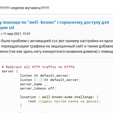
!!!!!! неделю мучаюсь!!!!!!!
у помощи по ".well-known" стороннему доступу для
ции ssl
i
»
11 мар 2021, 15:47
 было проблем с активацией ссл, вот пример настройки из одно
я переадресации трафика на защищенный сайт и также добавле
ена (так как здесь нету конкретного названия домена) с помо
# Redirect all HTTP traffic to HTTPS
    server 
{
	     listen 
80
 default_server
;
	     listen 
[::]:
80
 default_server
;
	     server_name _
;
             server_tokens off
;
             location 
/.
well
-
known
/
acme
-
challenge
/
{
                 root 
/(здесь
пустая
папка
на
диске);
}