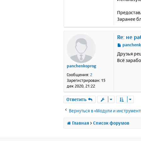
xde
;
xd
Предостав
xde
Заранее б
;
xd
xde
xde
;
xd
Re: не р
xde
С
panchenk
xde
о
xde
Друзья реш
о
xde
Всё зараб
б
xde
panchenkoprog
щ
xde
xde
е
Сообщения:
2
;
xd
н
Зарегистрирован:
15
;
xd
и
дек 2020, 21:22
;
xd
е
xde
Ответить
;
xd
;
xd
;
xd
Вернуться в «Модули и инструмен
;
xd
;
xd
Главная
Список форумов
;
xd
xde
;
xd