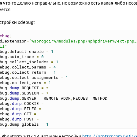
я что-то делаю неправильно, но возможно есть какая-либо нес
ется.
стройки xdebug:
ebug
]
d_extension
=
"%sprogdir%/modules/php/%phpdriver%/ext/php_
ll"
bug
.
default_enable 
=
1
bug
.
auto_trace 
=
0
bug
.
collect_includes 
=
1
ebug
.
collect_params 
=
4
ebug
.
collect_return 
=
1
ebug
.
collect_assignments 
=
1
ebug
.
collect_vars 
=
1
bug
.
dump
.
REQUEST 
=
*
bug
.
dump
.
SESSION 
=
*
bug
.
dump
.
SERVER 
=
 REMOTE_ADDR
,
REQUEST_METHOD
ebug
.
dump
.
COOKIE 
=
ebug
.
dump
.
FILES 
=
ebug
.
dump
.
GET 
=
ebug
.
dump
.
POST 
=
bug
.
dump_globals 
=
1
bug
.
dump_once 
=
1
bug
.
dump_undefined 
=
1
PhpStorm 2017.1.4, вот мои настройки
http://prntscr.com/w3ir7