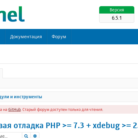
Версия
6.5.1
ь
Документация
Форум
ули и инструменты
а на
GitHub
. Старый форум доступен только для чтения.
ая отладка PHP >= 7.3 + xdebug >= 2
Поиск
Расширенный поиск