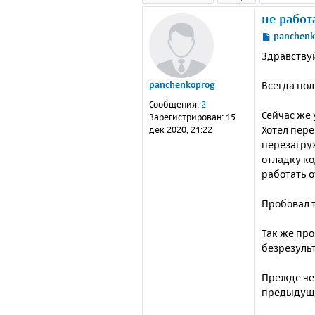
не работ
С
panchenk
о
Здравству
о
б
Всегда пол
panchenkoprog
щ
е
Сообщения:
2
н
Сейчас же 
Зарегистрирован:
15
и
Хотел пере
дек 2020, 21:22
е
перезагру
отладку ко
работать о
Пробовал т
Так же пр
безрезульт
Прежде чем
предыдущи