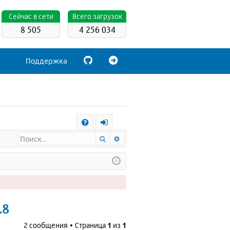
Cейчас в сети
Всего загрузок
8 505
4 256 034
Поддержка
С
Поиск
Расширенный поиск
FA
х
Q
о
д
.8
2 сообщения • Страница
1
из
1