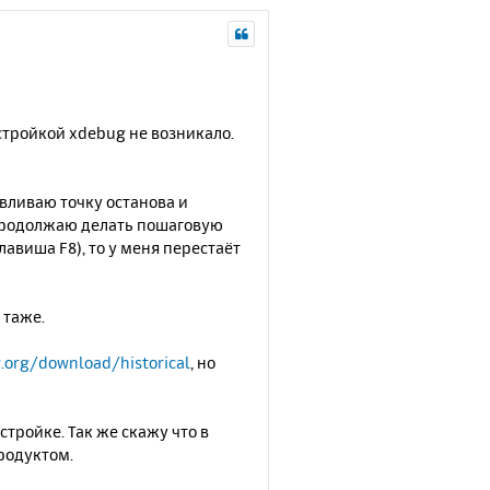
стройкой xdebug не возникало.
авливаю точку останова и
 продолжаю делать пошаговую
авиша F8), то у меня перестаёт
 таже.
.org/download/historical
, но
тройке. Так же скажу что в
родуктом.