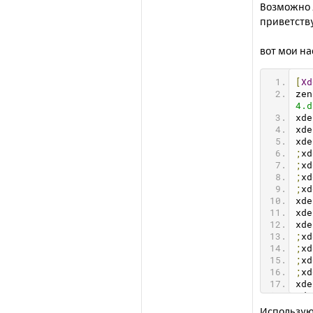
Возможно 
приветству
вот мои на
[
Xd
zen
4.d
xde
xde
xde
;
xd
;
xd
;
xd
;
xd
xde
xde
xde
;
xd
;
xd
;
xd
;
xd
xde
xde
xde
Использую 