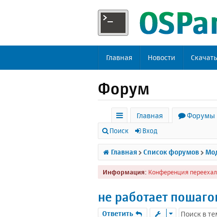
Главная
Новости
Скачат
Форум
Главная
Форумы
с
Поиск
Вход
ы
Главная
Список форумов
Мод
л
Информация:
Конференция переехал
к
и
не работает пошагов
Ответить