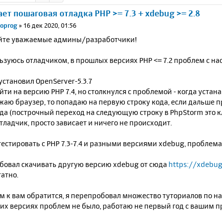
ает пошаговая отладка PHP >= 7.3 + xdebug >= 2.8
oprog
»
16 дек 2020, 01:56
йте уважаемые админы/разработчики!
ьзуюсь отладчиком, в прошлых версиях PHP <= 7.2 проблем с на
установил OpenServer-5.3.7
йти на версию PHP 7.4, но столкнулся с проблемой - когда устан
жаю браузер, то попадаю на первую строку кода, если дальше
да (построчный переход на следующую строку в PhpStorm это кл
тладчик, просто зависает и ничего не происходит.
естировать с PHP 7.3-7.4 и разными версиями xdebug, проблема
обовал скачивать другую версию xdebug от сюда
https://xdebug
атно.
 к вам обратится, я перепробовал множество туториалов по нас
х версиях проблем не было, работаю не первый год с вашим п