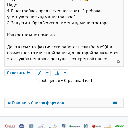
о
я
Надо:
б
к
1. В настройках openserver поставить "требовать
щ
н
е
учетную запись администратора"
а
н
2. Запустить OpenServer от имени администратора
ч
и
а
е
л
Конкретно мне помогло.
у
Дело в том что фактически работает служба MySQL и
возможно что у учетной записи, от которой запускается
эта служба нет права доступа к конкретной папке.
В
е
р
Ответить
н
2 сообщения • Страница
1
из
1
у
т
ь
с
Главная
Список форумов
я
к
н
а
ч