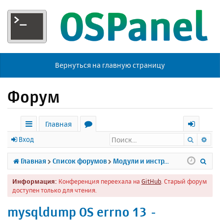
Вернуться на главную страницу
Форум
Главная
Поиск
Ра
с
о
х
Вход
ы
р
о
П
Главная
Список форумов
Модули и инструменты
л
у
д
о
Информация:
Конференция переехала на
GitHub
. Старый форум
к
м
и
доступен только для чтения.
и
ы
с
mysqldump OS errno 13 -
к