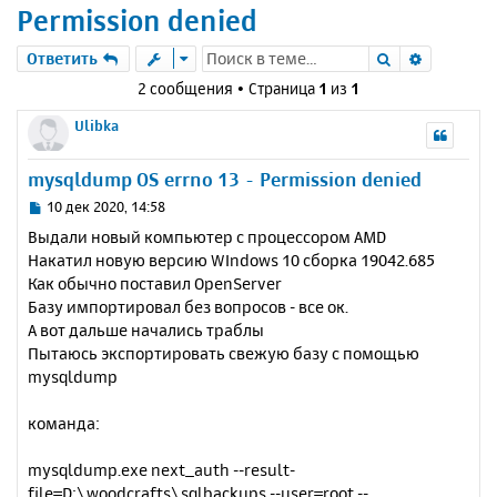
Permission denied
Поиск
Расшире
Ответить
2 сообщения • Страница
1
из
1
Ulibka
mysqldump OS errno 13 - Permission denied
С
10 дек 2020, 14:58
о
Выдали новый компьютер с процессором AMD
о
Накатил новую версию WIndows 10 сборка 19042.685
б
Как обычно поставил OpenServer
щ
е
Базу импортировал без вопросов - все ок.
н
А вот дальше начались траблы
и
Пытаюсь экспортировать свежую базу с помощью
е
mysqldump
команда:
mysqldump.exe next_auth --result-
file=D:\woodcrafts\sqlbackups --user=root --