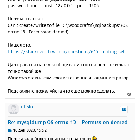
password=root --host=127.0.0.1 --port=3306
Получаю в ответ:
Can't create/write to file 'D:\woodcrafts\sqlbackups' (OS
errno 13 - Permission denied)
Нашел это:
https://stackoverflow.com/questions/615 ... cuting-sel
Дал права на папку вообще всем кого нашел - результат
точно такой же.
Windows ставил сам, соответственно я - администратор.
Подскажите пожалуйста что еще можно сделать.
В
е
р
Ulibka
н
у
Re: mysqldump OS errno 13 - Permission denied
т
ь
С
10 дек 2020, 15:52
с
о
Подсказали более опытные товарищи