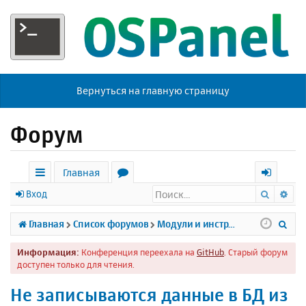
Вернуться на главную страницу
Форум
Главная
Поиск
Ра
с
о
х
Вход
ы
р
о
П
Главная
Список форумов
Модули и инструменты
л
у
д
о
Информация:
Конференция переехала на
GitHub
. Старый форум
к
м
и
доступен только для чтения.
и
ы
с
Не записываются данные в БД из
к