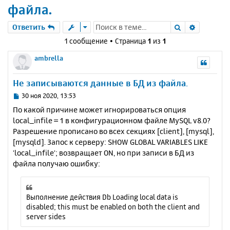
файла.
Поиск
Расшире
Ответить
1 сообщение • Страница
1
из
1
ambrella
Не записываются данные в БД из файла.
С
30 ноя 2020, 13:53
о
По какой причине может игнорироваться опция
о
local_infile = 1 в конфигурационном файле MySQL v8.0?
б
Разрешение прописано во всех секциях [client], [mysql],
щ
е
[mysqld]. Запос к серверу: SHOW GLOBAL VARIABLES LIKE
н
'local_infile'; возвращает ON, но при записи в БД из
и
файла получаю ошибку:
е
Выполнение действия Db Loading local data is
disabled; this must be enabled on both the client and
server sides