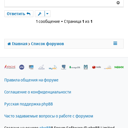
В
е
р
Ответить
н
1 сообщение • Страница
1
из
1
у
т
ь
с
Главная
Список форумов
я
к
н
а
ч
а
л
Правила общения на форуме
у
Соглашение о конфиденциальности
Русская поддержка phpBB
Часто задаваемые вопросы о работе с форумом
Создано на основе
phpBB
® Forum Software © phpBB Limited