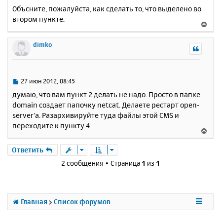
Объсните, пожалуйста, как сделать то, что выделено во
втором пункте.
В
е
р
dimko
н
у
т
ь
С
27 июн 2012, 08:45
с
о
думаю, что вам пункт 2 делать не надо. Просто в папке
о
я
domain создает папочку netcat. Делаете рестарт open-
б
к
server'а. Разархивируйте туда файлы этой CMS и
щ
н
е
переходите к пункту 4.
а
В
н
ч
е
и
а
р
Ответить
е
л
н
2 сообщения • Страница
1
из
1
у
у
т
ь
с
Главная
Список форумов
я
к