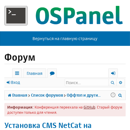
Вернуться на главную страницу
Форум
Главная
Поиск
Ра
с
о
х
Вход
ы
р
о
П
Главная
Список форумов
Оффтоп и другие темы
л
у
д
о
Информация:
Конференция переехала на
GitHub
. Старый форум
к
м
и
доступен только для чтения.
и
ы
с
Установка CMS NetCat на
к