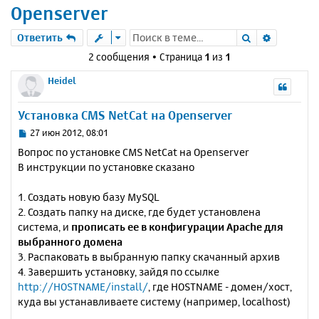
Openserver
Поиск
Расшире
Ответить
2 сообщения • Страница
1
из
1
Heidel
Установка CMS NetCat на Openserver
С
27 июн 2012, 08:01
о
Вопрос по установке CMS NetCat на Openserver
о
В инструкции по установке сказано
б
щ
е
1. Создать новую базу MySQL
н
2. Создать папку на диске, где будет установлена
и
система, и
прописать ее в конфигурации Apache для
е
выбранного домена
3. Распаковать в выбранную папку скачанный архив
4. Завершить установку, зайдя по ссылке
http://HOSTNAME/install/
, где HOSTNAME - домен/хост,
куда вы устанавливаете систему (например, localhost)