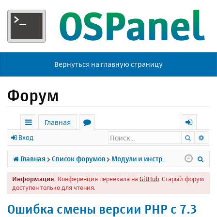
Вернуться на главную страницу
Форум
Главная
Поиск
Ра
с
о
х
Вход
ы
р
о
П
Главная
Список форумов
Модули и инструменты
л
у
д
о
Информация:
Конференция переехала на
GitHub
. Старый форум
к
м
и
доступен только для чтения.
и
ы
с
Ошибка смены версии PHP с 7.3
к