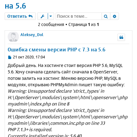
на 5.6
Поиск
Расшире
Ответить
2 сообщения • Страница
1
из
1
Aleksey_Dol
Ошибка смены версии PHP с 7.3 на 5.6
С
21 окт 2020, 17:04
о
Добрый день. На хостинге стоит версия PHP 5.6, MySQL
о
5.6. Хочу сначала сделать сайт сначала в OpenServer,
б
потом залить на хостинг. Меняю версию PHP, MySQL в
щ
е
модулях, открываю PHPMyAdmin пишет такую ошибку:
н
Warning: Unsupported declare 'strict_types' in
и
H:\OpenServer\modules\system\html\openserver\php
е
myadmin\index.php on line 8
Warning: Unsupported declare 'strict_types' in
H:\OpenServer\modules\system\html\openserver\php
myadmin\libraries\common.inc.php on line 33
PHP 7.1.3+ is required.
Currently installed version is: 5.6.40