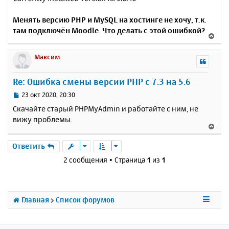
Менять версию PHP и MySQL на хостинге не хочу, т.к.
там подключён Moodle. Что делать с этой ошибкой?
В
е
р
Максим
н
у
Re: Ошибка смены версии PHP с 7.3 на 5.6
т
ь
С
23 окт 2020, 20:30
с
о
Скачайте старый PHPMyAdmin и работайте с ним, не
о
я
вижу проблемы.
б
к
В
щ
н
е
е
а
р
Ответить
н
ч
н
и
2 сообщения • Страница
1
из
1
а
у
е
л
т
у
ь
с
Главная
Список форумов
я
к
н