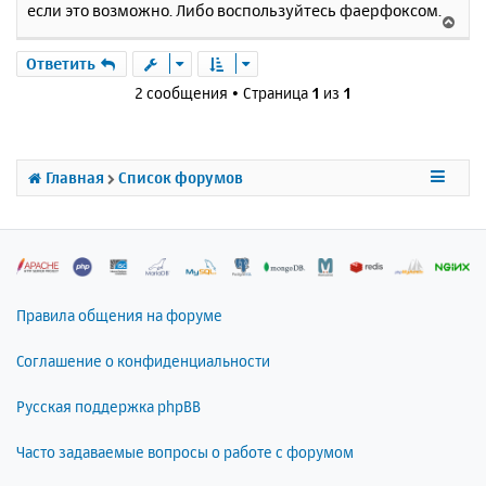
если это возможно. Либо воспользуйтесь фаерфоксом.
щ
н
В
е
а
е
н
ч
р
Ответить
и
а
н
е
2 сообщения • Страница
1
из
1
л
у
у
т
ь
с
Главная
Список форумов
я
к
н
а
ч
а
л
Правила общения на форуме
у
Соглашение о конфиденциальности
Русская поддержка phpBB
Часто задаваемые вопросы о работе с форумом