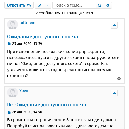
Поиск
Расшире
Ответить
2 сообщения • Страница
1
из
1
luftmore
Ожидание доступного сокета
С
25 авг 2020, 13:59
о
При исполнении нескольких копий php скрипта,
о
невозможно запустить другие, скрипт не загружается и
б
пишет "Ожидание доступного сокета" в хроме. Как
щ
е
увеличить количество одновременно исполняемых
н
скриптов?
В
и
е
е
р
Хрен
н
у
Re: Ожидание доступного сокета
т
ь
С
26 авг 2020, 14:56
с
о
В хроме стоит ограничение в 8 потоков на один домен.
о
я
Попробуйте использовать алиасы для своего домена
б
к