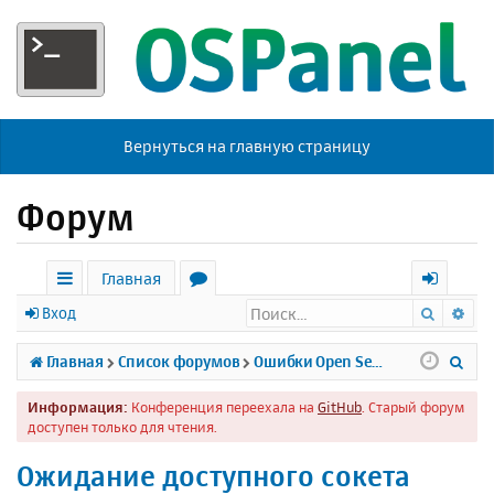
Вернуться на главную страницу
Форум
Главная
Поиск
Ра
с
о
х
Вход
ы
р
о
П
Главная
Список форумов
Ошибки Open Server
л
у
д
о
Информация:
Конференция переехала на
GitHub
. Старый форум
к
м
и
доступен только для чтения.
и
ы
с
Ожидание доступного сокета
к