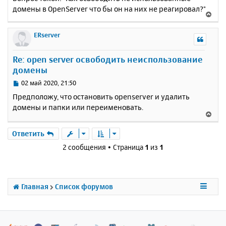
домены в OpenServer что бы он на них не реагировал?"
В
е
р
ERserver
н
у
Re: open server освободить неиспользование
т
домены
ь
с
С
02 май 2020, 21:50
я
о
Предположу, что остановить openserver и удалить
к
о
домены и папки или переименовать.
н
б
В
щ
а
е
е
ч
р
Ответить
н
а
н
и
2 сообщения • Страница
1
из
1
л
у
е
у
т
ь
с
Главная
Список форумов
я
к
н
а