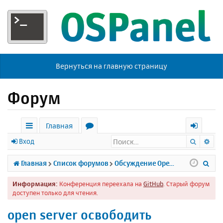
Вернуться на главную страницу
Форум
Главная
Поиск
Ра
с
о
х
Вход
ы
р
о
П
Главная
Список форумов
Обсуждение Open Server
л
у
д
о
Информация:
Конференция переехала на
GitHub
. Старый форум
к
м
и
доступен только для чтения.
и
ы
с
open server освободить
к