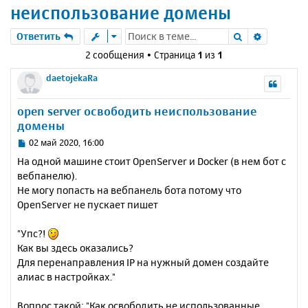
неиспользование домены
Поиск
Расшире
Ответить
2 сообщения • Страница
1
из
1
daetojekaRa
open server освободить неиспользование
домены
С
02 май 2020, 16:00
о
На одной машине стоит OpenServer и Docker (в нем бот с
о
вебпанелю).
б
Не могу попасть на вебпанель бота потому что
щ
е
OpenServer не пускает пишет
н
и
"Упс?!
е
Как вы здесь оказались?
Для перенаправления IP на нужный домен создайте
алиас в настройках."
Вопрос такой: "Как освободить не использованные