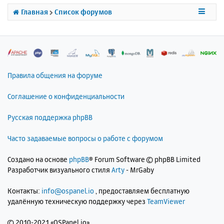
с
Главная
Список форумов
я
к
н
а
ч
а
л
Правила общения на форуме
у
Соглашение о конфиденциальности
Русская поддержка phpBB
Часто задаваемые вопросы о работе с форумом
Создано на основе
phpBB
® Forum Software © phpBB Limited
Разработчик визуального стиля
Arty
- MrGaby
Контакты:
info@ospanel.io
, предоставляем бесплатную
удалённую техническую поддержку через
TeamViewer
©
2010-2021 «OSPanel.io»