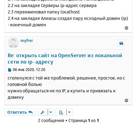
2.2 на закладке Серверы ip-адрес сервера
2.3 переименовал папку localhost
2.4 на закладке Алиасы создал пару исходный домен (ip)
- конечный домен
В
е
р
myfrei
н
у
Re: открыть сайт на OpenServer из локальной
т
сети по ip-адресу
ь
с
С
06 янв 2020, 12:20
я
о
столкнулся с той же проблемой, решение, простое, но с
к
о
головной болью
н
б
нужно обращаться не по IP, а купить и привязать к
щ
а
е
домену
ч
В
н
а
е
и
л
р
Ответить
е
у
н
2 сообщения • Страница
1
из
1
у
т
ь