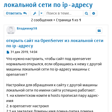
локальной сети по ip-адресу
Поиск
Расшире
Ответить
2 сообщения • Страница
1
из
1
Владимир58
открыть сайт на OpenServer из локальной сети
по ip-адресу
С
31 дек 2019, 14:04
о
Что нужно настроить, чтобы сайт под openserver
о
нормально открылся, если обращаюсь к нему с другой
б
машины локальной сети по ip-адресу машины с
щ
е
openserver?
н
и
Настройки для обращения к сайту с другой машины
е
локальной сети по имени сайта успешно работают:
1. на клиентском компе в hosts прописал пару адрес-
имя
2. в openserver настроил
2.1 на закладке Домены имя домна-папка домена