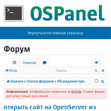
Вернуться на главную страницу
Форум
Главная
Поиск
Ра
с
о
х
Вход
ы
р
о
П
Главная
Список форумов
Обсуждение Open Server
л
у
д
о
Информация:
Конференция переехала на
GitHub
. Старый форум
к
м
и
доступен только для чтения.
и
ы
с
открыть сайт на OpenServer из
к