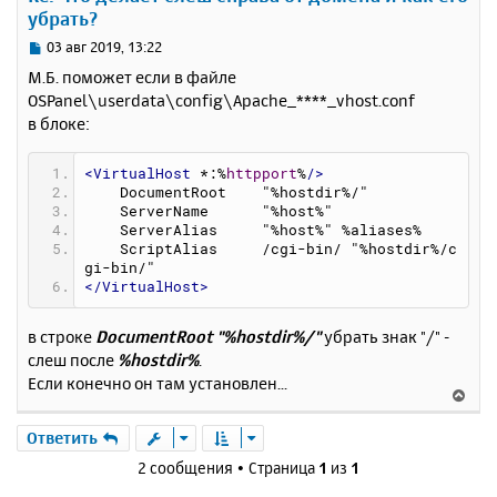
убрать?
ь
с
С
03 авг 2019, 13:22
я
о
М.Б. поможет если в файле
к
о
OSPanel\userdata\config\Apache_****_vhost.conf
н
б
в блоке:
щ
а
е
ч
н
а
<VirtualHost
 *:%
httpport
%
/>
и
л
    DocumentRoot    "%hostdir%/"
е
у
    ServerName      "%host%"
    ServerAlias     "%host%" %aliases%
    ScriptAlias     /cgi-bin/ "%hostdir%/c
gi-bin/"
</VirtualHost>
в строке
DocumentRoot "%hostdir%/"
убрать знак "/" -
слеш после
%hostdir%
.
Если конечно он там установлен...
В
е
р
Ответить
н
2 сообщения • Страница
1
из
1
у