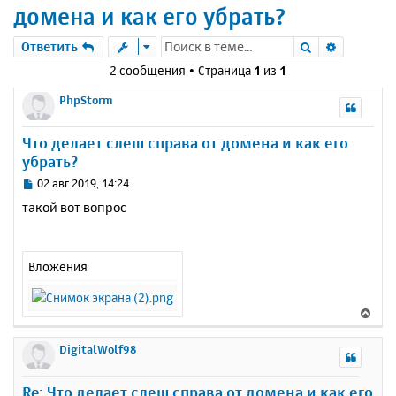
домена и как его убрать?
Поиск
Расшире
Ответить
2 сообщения • Страница
1
из
1
PhpStorm
Что делает слеш справа от домена и как его
убрать?
С
02 авг 2019, 14:24
о
такой вот вопрос
о
б
щ
е
Вложения
н
и
е
В
е
р
DigitalWolf98
н
у
Re: Что делает слеш справа от домена и как его
т