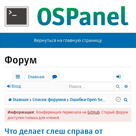
Вернуться на главную страницу
Форум
Главная
Поиск
Ра
с
о
х
Вход
ы
р
о
П
Главная
Список форумов
Ошибки Open Server
л
у
д
о
Информация:
Конференция переехала на
GitHub
. Старый форум
к
м
и
доступен только для чтения.
и
ы
с
Что делает слеш справа от
к