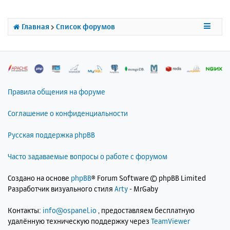
т
ь
с
Главная
Список форумов
я
к
н
а
ч
а
л
Правила общения на форуме
у
Соглашение о конфиденциальности
Русская поддержка phpBB
Часто задаваемые вопросы о работе с форумом
Создано на основе
phpBB
® Forum Software © phpBB Limited
Разработчик визуального стиля
Arty
- MrGaby
Контакты:
info@ospanel.io
, предоставляем бесплатную
удалённую техническую поддержку через
TeamViewer