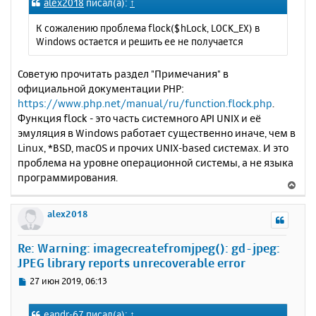
alex2018
писал(а):
↑
н
б
щ
а
К сожалению проблема flock($hLock, LOCK_EX) в
е
ч
Windows остается и решить ее не получается
н
а
и
л
е
Советую прочитать раздел "Примечания" в
у
официальной документации PHP:
https://www.php.net/manual/ru/function.flock.php
.
Функция flock - это часть системного API UNIX и её
эмуляция в Windows работает существенно иначе, чем в
Linux, *BSD, macOS и прочих UNIX-based системах. И это
проблема на уровне операционной системы, а не языка
программирования.
В
е
р
alex2018
н
у
Re: Warning: imagecreatefromjpeg(): gd-jpeg:
т
JPEG library reports unrecoverable error
ь
с
С
27 июн 2019, 06:13
я
о
к
о
eandr-67
писал(а):
↑