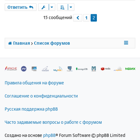
е
р
Ответить
н
15 сообщений
1
2
Пред.
у
т
ь
с
я
Главная
Список форумов
к
н
а
ч
а
л
Правила общения на форуме
у
Соглашение о конфиденциальности
Русская поддержка phpBB
Часто задаваемые вопросы о работе с форумом
Создано на основе
phpBB
® Forum Software © phpBB Limited