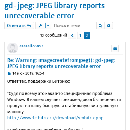
gd-jpeg: JPEG library reports
unrecoverable error
Поиск
Расшире
Ответить
15 сообщений
1
2
Пред.
azazello3891
Re: Warning: imagecreatefromjpeg(): gd-jpeg:
JPEG library reports unrecoverable error
С
14 июн 2019, 16:54
о
Ответ тех. поддержки Битрикс:
о
б
"Судя по всему это какая-то специфичная проблема
щ
е
Windows. В вашем случае я рекомендовал бы перенести
н
продукт на нашу быструю и стабильную виртуальную
и
машину:
е
http://www.1c-bitrix.ru/download/vmbitrix.php
с ней точно таких проблем не будет. "