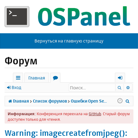
Вернуться на главную страницу
Форум
Главная
Поиск
Ра
с
о
х
Вход
ы
р
о
П
Главная
Список форумов
Ошибки Open Server
л
у
д
о
Информация:
Конференция переехала на
GitHub
. Старый форум
к
м
и
доступен только для чтения.
и
ы
с
Warning: imagecreatefromjpeg():
к