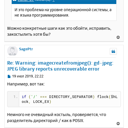
н
б
щ
а
И это проблема на уровне операционной системы, а
е
ч
не языка программирования.
н
а
и
л
е
Можно конкретные шаги как это обойти, исправить,
у
закостылить хотя бы?
В
е
р
SagePtr
н
у
Re: Warning: imagecreatefromjpeg(): gd-jpeg:
т
JPEG library reports unrecoverable error
ь
с
С
19 июл 2019, 22:22
я
о
Например, вот так:
к
о
н
б
щ
а
if
(
'/'
===
 DIRECTORY_SEPARATOR
)
 flock
(
$hL
е
ock
,
 LOCK_EX
)
ч
н
а
и
л
Немного не очевидный костыль, проверяется, что
е
у
разделитель директорий / как в POSIX.
В