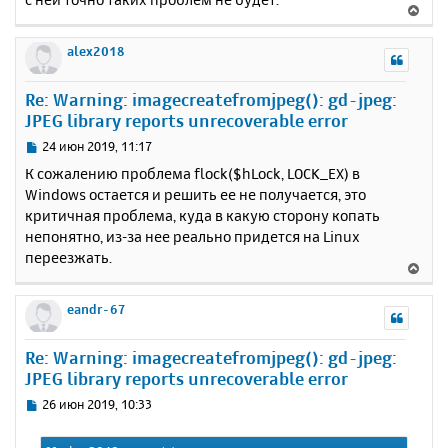
В
е
р
alex2018
н
у
Re: Warning: imagecreatefromjpeg(): gd-jpeg:
т
JPEG library reports unrecoverable error
ь
с
С
24 июн 2019, 11:17
я
о
К сожалению проблема flock($hLock, LOCK_EX) в
к
о
Windows остается и решить ее не получается, это
н
б
критичная проблема, куда в какую сторону копать
щ
а
е
непонятно, из-за нее реально придется на Linux
ч
н
а
переезжать.
В
и
л
е
е
у
р
eandr-67
н
у
Re: Warning: imagecreatefromjpeg(): gd-jpeg:
т
JPEG library reports unrecoverable error
ь
с
С
26 июн 2019, 10:33
я
о
к
о