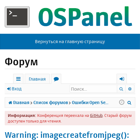
Вернуться на главную страницу
Форум
Главная
Поиск
Ра
с
о
х
Вход
ы
р
о
П
Главная
Список форумов
Ошибки Open Server
л
у
д
о
Информация:
Конференция переехала на
GitHub
. Старый форум
к
м
и
доступен только для чтения.
и
ы
с
Warning: imagecreatefromjpeg():
к