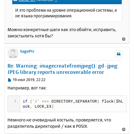
н
б
щ
а
И это проблема на уровне операционной системы, а
е
ч
не языка программирования.
н
а
и
л
е
Можно конкретные шаги как это обойти, исправить,
у
закостылить хотя бы?
В
е
р
SagePtr
н
у
Re: Warning: imagecreatefromjpeg(): gd-jpeg:
т
JPEG library reports unrecoverable error
ь
с
С
19 июл 2019, 22:22
я
о
Например, вот так:
к
о
н
б
щ
а
if
(
'/'
===
 DIRECTORY_SEPARATOR
)
 flock
(
$hL
е
ock
,
 LOCK_EX
)
ч
н
а
и
л
Немного не очевидный костыль, проверяется, что
е
у
разделитель директорий / как в POSIX.
В