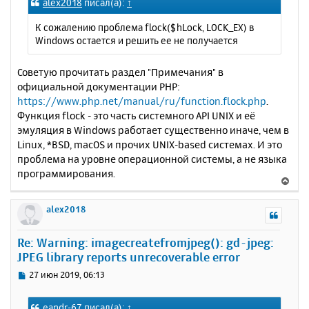
alex2018
писал(а):
↑
н
б
щ
а
К сожалению проблема flock($hLock, LOCK_EX) в
е
ч
Windows остается и решить ее не получается
н
а
и
л
е
Советую прочитать раздел "Примечания" в
у
официальной документации PHP:
https://www.php.net/manual/ru/function.flock.php
.
Функция flock - это часть системного API UNIX и её
эмуляция в Windows работает существенно иначе, чем в
Linux, *BSD, macOS и прочих UNIX-based системах. И это
проблема на уровне операционной системы, а не языка
программирования.
В
е
р
alex2018
н
у
Re: Warning: imagecreatefromjpeg(): gd-jpeg:
т
JPEG library reports unrecoverable error
ь
с
С
27 июн 2019, 06:13
я
о
к
о
eandr-67
писал(а):
↑