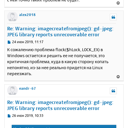
В
е
р
alex2018
н
у
Re: Warning: imagecreatefromjpeg(): gd-jpeg:
т
JPEG library reports unrecoverable error
ь
с
С
24 июн 2019, 11:17
я
о
К сожалению проблема flock($hLock, LOCK_EX) в
к
о
Windows остается и решить ее не получается, это
н
б
критичная проблема, куда в какую сторону копать
щ
а
е
непонятно, из-за нее реально придется на Linux
ч
н
а
переезжать.
В
и
л
е
е
у
р
eandr-67
н
у
Re: Warning: imagecreatefromjpeg(): gd-jpeg:
т
JPEG library reports unrecoverable error
ь
с
С
26 июн 2019, 10:33
я
о
к
о