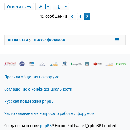
е
р
Ответить
н
15 сообщений
1
2
Пред.
у
т
ь
с
я
Главная
Список форумов
к
н
а
ч
а
л
Правила общения на форуме
у
Соглашение о конфиденциальности
Русская поддержка phpBB
Часто задаваемые вопросы о работе с форумом
Создано на основе
phpBB
® Forum Software © phpBB Limited