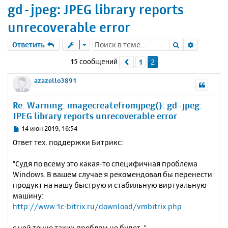
gd-jpeg: JPEG library reports
unrecoverable error
Поиск
Расшире
Ответить
15 сообщений
1
2
Пред.
azazello3891
Re: Warning: imagecreatefromjpeg(): gd-jpeg:
JPEG library reports unrecoverable error
С
14 июн 2019, 16:54
о
Ответ тех. поддержки Битрикс:
о
б
"Судя по всему это какая-то специфичная проблема
щ
е
Windows. В вашем случае я рекомендовал бы перенести
н
продукт на нашу быструю и стабильную виртуальную
и
машину:
е
http://www.1c-bitrix.ru/download/vmbitrix.php
с ней точно таких проблем не будет. "