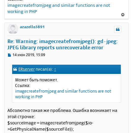
н
б
imagecreatefromjpeg and similar functions are not
щ
а
е
working in PHP
ч
В
н
а
е
и
л
р
azazello3891
е
у
н
у
Re: Warning: imagecreatefromjpeg(): gd-jpeg:
т
JPEG library reports unrecoverable error
ь
с
С
14 июн 2019, 15:09
я
о
к
о
ERserver
писал(а):
↑
н
б
щ
а
Может быть поможет.
е
ч
Ссылка:
н
а
imagecreatefromjpeg and similar functions are not
и
л
working in PHP
е
у
Абсолютно такая же проблема. Ошибка возникает на
этой строчке:
$sourceImage = imagecreatefromjpeg($io-
>GetPhysicalName($sourceFile));