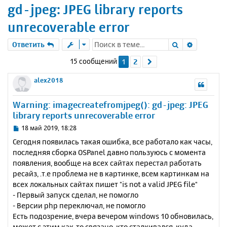
gd-jpeg: JPEG library reports
unrecoverable error
Поиск
Расшире
Ответить
15 сообщений
1
2
След.
alex2018
Warning: imagecreatefromjpeg(): gd-jpeg: JPEG
library reports unrecoverable error
С
18 май 2019, 18:28
о
Сегодня появилась такая ошибка, все работало как часы,
о
последняя сборка OSPanel давно пользуюсь c момента
б
появления, вообще на всех сайтах перестал работать
щ
е
ресайз, .т.е проблема не в картинке, всем картинкам на
н
всех локальных сайтах пишет "is not a valid JPEG file"
и
- Первый запуск сделал, не помогло
е
- Версии php переключал, не помогло
Есть подозрение, вчера вечером windows 10 обновилась,
может с этим как-то связано, кто сталкивался, куда