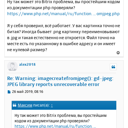
Ну так может это Bitrix проблема, вы простейшим кодом
к
о
из документации php проверяли?
н
б
https://www.php.net/manual/ru/function. ... omjpeg.php
щ
а
е
ч
н
а
Я у себя проверил, всё работает. У вас картинка точно не
и
л
битая? Иногда бывает .png картинку переименовывают
е
у
в .jpg и такая естественно не откроется. Файл точно на
месте есть по указанному в ошибке адресу и он имеет
не нулевой размер?
В
е
р
alex2018
н
у
Re: Warning: imagecreatefromjpeg(): gd-jpeg:
т
JPEG library reports unrecoverable error
ь
с
С
26 май 2019, 08:16
я
о
к
о
Максим
писал(а):
↑
н
б
щ
а
Ну так может это Bitrix проблема, вы простейшим
е
ч
кодом из документации php проверяли?
н
а
https://www.php.net/manual/ru/function. ...
и