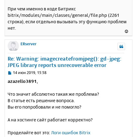
При чем именно в коде Битрикс
bitrix/modules/main/classes/general/file.php (2261
строка), если отдельно вызывать эту функцию проблем
нет.
В
е
р
ERserver
н
у
Re: Warning: imagecreatefromjpeg(): gd-jpeg:
т
JPEG library reports unrecoverable error
ь
с
С
14 июн 2019, 15:58
я
о
azazello3891,
к
о
н
б
Что значит абсолютно такая же проблема?
щ
а
е
В статье есть решение вопроса.
ч
н
а
Вы его попробовали и не помогло?
и
л
е
у
А на хостинге сайт работает корректно?
Проделайте вот это:
Логи ошибок Bitrix