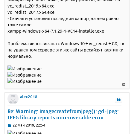
vc_redist_2015.x64.exe
vc_redist_2017.x64.exe
- Скачал и установил последний xampp, на нем ровно
тоже самое
xampp-windows-x64-7.1.29-1-VC14-installer.exe
Проблема явно связана с Windows 10 + vc_redist + GD, т.к.
на удаленном сервере эти же сайты ресайзят картинки
нормально.
В
е
р
alex2018
н
у
Re: Warning: imagecreatefromjpeg(): gd-jpeg:
т
JPEG library reports unrecoverable error
ь
с
С
22 май 2019, 22:54
я
о