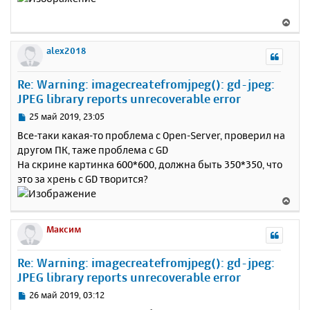
к
о
н
б
В
щ
а
е
е
ч
р
alex2018
н
а
н
и
л
у
е
у
Re: Warning: imagecreatefromjpeg(): gd-jpeg:
т
JPEG library reports unrecoverable error
ь
с
С
25 май 2019, 23:05
я
о
Все-таки какая-то проблема с Open-Server, проверил на
к
о
другом ПК, таже проблема с GD
н
б
На скрине картинка 600*600, должна быть 350*350, что
щ
а
е
это за хрень с GD творится?
ч
н
а
В
и
л
е
е
у
р
Максим
н
у
Re: Warning: imagecreatefromjpeg(): gd-jpeg:
т
JPEG library reports unrecoverable error
ь
с
С
26 май 2019, 03:12
я
о