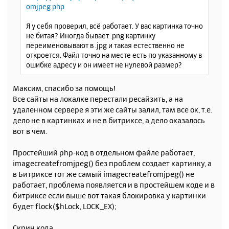
л
omjpeg.php
е
у
Я у себя проверил, всё работает. У вас картинка точно
не битая? Иногда бывает .png картинку
переименовывают в .jpg и такая естественно не
откроется. Файл точно на месте есть по указанному в
ошибке адресу и он имеет не нулевой размер?
Максим, спасибо за помощь!
Все сайты на локалке перестали ресайзить, а на
удаленном сервере я эти же сайты залил, там все ок, т.е.
дело не в картинках и не в битриксе, а дело оказалось
вот в чем.
Простейший php-код в отдельном файле работает,
imagecreatefromjpeg() без проблем создает картинку, а
в Битриксе тот же самый imagecreatefromjpeg() не
работает, проблема появляется и в простейшем коде и в
битриксе если выше вот такая блокировка у картинки
будет flock($hLock, LOCK_EX);
Скрин кода