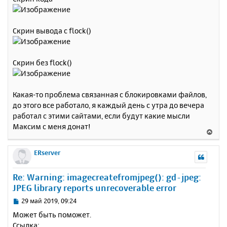
Скрин вывода с flock()
Скрин без flock()
Какая-то проблема связанная с блокировками файлов,
до этого все работало, я каждый день с утра до вечера
работал с этими сайтами, если будут какие мысли
Максим с меня донат!
В
е
р
ERserver
н
у
Re: Warning: imagecreatefromjpeg(): gd-jpeg:
т
JPEG library reports unrecoverable error
ь
с
С
29 май 2019, 09:24
я
о
Может быть поможет.
к
о
Ссылка: