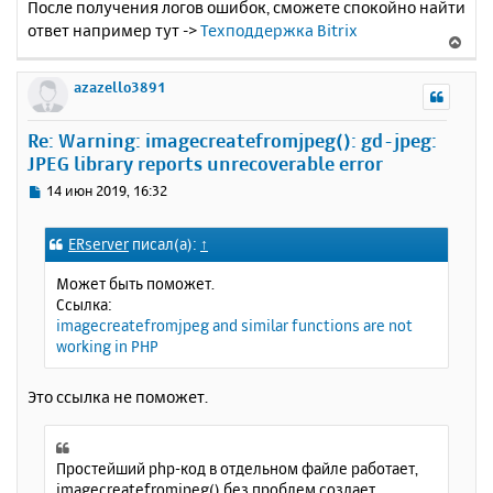
После получения логов ошибок, сможете спокойно найти
ответ например тут ->
Техподдержка Bitrix
В
е
р
azazello3891
н
у
Re: Warning: imagecreatefromjpeg(): gd-jpeg:
т
JPEG library reports unrecoverable error
ь
с
С
14 июн 2019, 16:32
я
о
к
о
ERserver
писал(а):
↑
н
б
щ
а
Может быть поможет.
е
ч
Ссылка:
н
а
imagecreatefromjpeg and similar functions are not
и
л
working in PHP
е
у
Это ссылка не поможет.
Простейший php-код в отдельном файле работает,
imagecreatefromjpeg() без проблем создает