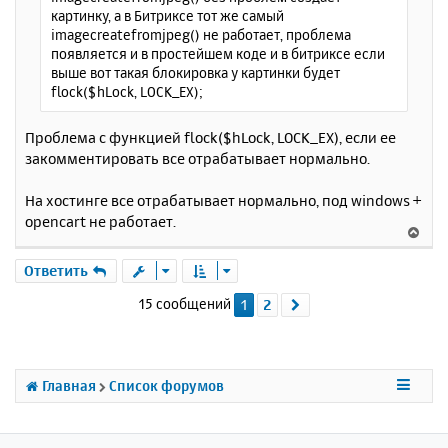
картинку, а в Битриксе тот же самый
imagecreatefromjpeg() не работает, проблема
появляется и в простейшем коде и в битриксе если
выше вот такая блокировка у картинки будет
flock($hLock, LOCK_EX);
Проблема с функцией flock($hLock, LOCK_EX), если ее
закомментировать все отрабатывает нормально.
На хостинге все отрабатывает нормально, под windows +
opencart не работает.
В
е
р
Ответить
н
15 сообщений
1
2
След.
у
т
ь
с
я
Главная
Список форумов
к
н
а