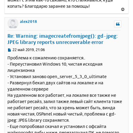
копать? Благодарю заранее за помощь!
В
е
р
alex2018
н
у
Re: Warning: imagecreatefromjpeg(): gd-jpeg:
т
JPEG library reports unrecoverable error
ь
с
С
22 май 2019, 21:06
я
о
Проблема к сожалению сохраняется..
к
о
- Переустановил Windows 10, чистая исходная
н
б
лицензионка
щ
а
е
- Установил заново open_server_5_3_0_ultimate
ч
н
а
- Развернул бекап двух сайтов на локалке и на
и
л
удаленном сервере
е
у
На удаленном все работает, на локалке все также не
работает ресайз, залил также левый сайт клиента тоже
не работает ресайз, что за хрень может быть, винда
новая чистая, OSPanel новый чистый, проблема с gd-
jpeg: JPEG library сохраняется.
- Еще попробовал скачал и установил с офсайта
майкрософт либы ниже, перезагрузил ПК, не помогло