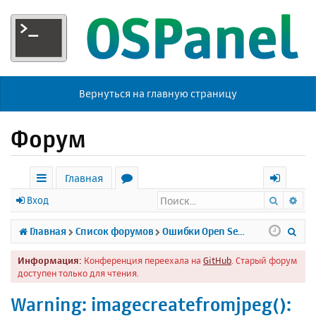
Вернуться на главную страницу
Форум
Главная
Поиск
Ра
с
о
х
Вход
ы
р
о
П
Главная
Список форумов
Ошибки Open Server
л
у
д
о
Информация:
Конференция переехала на
GitHub
. Старый форум
к
м
и
доступен только для чтения.
и
ы
с
Warning: imagecreatefromjpeg():
к