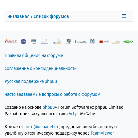
т
ь
с
Главная
Список форумов
я
к
н
а
ч
а
л
Правила общения на форуме
у
Соглашение о конфиденциальности
Русская поддержка phpBB
Часто задаваемые вопросы о работе с форумом
Создано на основе
phpBB
® Forum Software © phpBB Limited
Разработчик визуального стиля
Arty
- MrGaby
Контакты:
info@ospanel.io
, предоставляем бесплатную
удалённую техническую поддержку через
TeamViewer