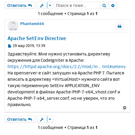
Поиск
Расшире
Ответить
1 сообщение • Страница
1
из
1
Phantom666
Apache SetEnv Directive
С
29 мар 2019, 13:39
о
Здравствуйте. Мне нужно установить директиву
о
окружения для CodeIgniter в Apache:
б
https://httpd.apache.org/docs/2.2/mod/m ... tml#setenv
.
щ
е
На openserver-е сайт запущен на Apache PHP 7. Пытался
н
вписать в директиву <VirtualHost> нужного сайта вот
и
такую переменную SetEnv APPLICATION_ENV
е
development в файлах Apache-PHP-7-x64_vhost.conf и
Apache-PHP-7-x64_server.conf, но не уверен, что это
правильно.
В
е
р
Ответить
н
1 сообщение • Страница
1
из
1
у