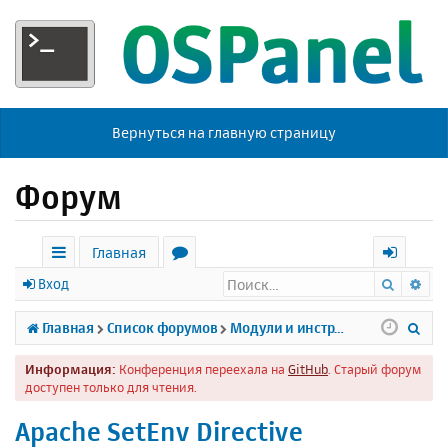
Вернуться на главную страницу
Форум
Главная
Поиск
Ра
с
о
х
Вход
ы
р
о
П
Главная
Список форумов
Модули и инструменты
л
у
д
о
Информация:
Конференция переехала на
GitHub
. Старый форум
к
м
и
доступен только для чтения.
и
ы
с
Apache SetEnv Directive
к