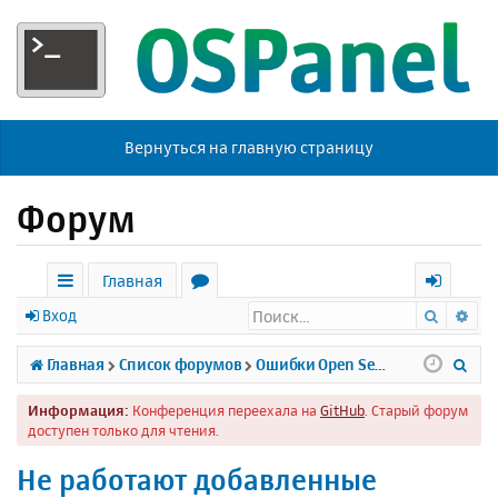
Вернуться на главную страницу
Форум
Главная
Поиск
Ра
с
о
х
Вход
ы
р
о
П
Главная
Список форумов
Ошибки Open Server
л
у
д
о
Информация:
Конференция переехала на
GitHub
. Старый форум
к
м
и
доступен только для чтения.
и
ы
с
Не работают добавленные
к