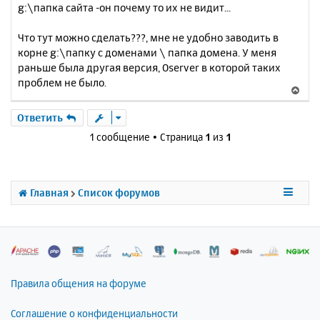
g:\папка сайта -он почему то их не видит...
Что тут можно сделать???, мне не удобно заводить в
корне g:\папку с доменами \ папка домена. У меня
раньше была другая версия, Oserver в которой таких
проблем не было.
В
е
р
Ответить
н
1 сообщение • Страница
1
из
1
у
т
ь
с
Главная
Список форумов
я
к
н
а
ч
а
л
Правила общения на форуме
у
Соглашение о конфиденциальности