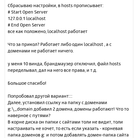
Сбрасываю настройки, в hosts прописывает:
# Start Open Server
127.0.0.1 localhost
# End Open Server
все как положено, localhost работает
Что за прикол? Работает либо один localhost , а с
доменами не работает ничего.
у меня 10 винда, брандмаузер отключил, файл hosts
переделывал, дал на него все права, и т.д.
Большое спасибо!
Попробовал другой вариант:::
Далее, установил ссылку на папку с доменами
g:\_domain добавил 2 домена, домены работают! Что то
наверное с путями?
В корне диска он папки с сайтами толи не видит, толи
настраивать не хочет, то есть если указать - корневая
папка доменов g: и потом добавлять домен-папка сайта