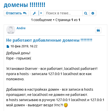
домены !!!!!!!!
Поиск
Расшире
Ответить
1 сообщение • Страница
1
из
1
Andre
Не работают добавленные домены !!!!!!!!
С
10 фев 2019, 16:22
о
Добрый день!
о
Горе - горькое(
б
щ
е
Установил Oserver - все работает, localhost работает!
н
прога в hosts - записала 127.0.0.1 localhost все как
и
положено.
е
Добавляю в настройках домен - все записи в hosts
пропадают, не localhost не домен не работают.
в hosts записываю в ручную 127.0.0.1 localhost и 127.0.0.1
мой домен - выводит везде Упс?!