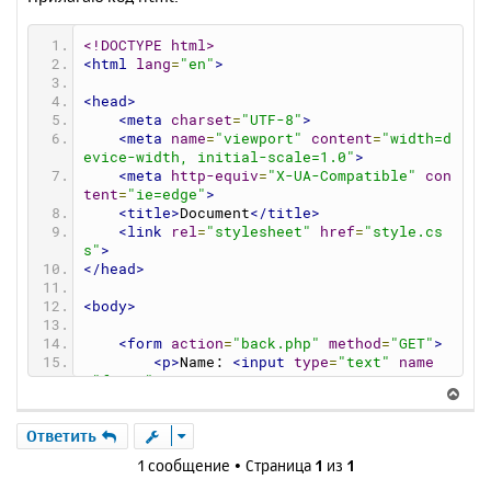
<!DOCTYPE html>
<html
lang
=
"en"
>
<head>
<meta
charset
=
"UTF-8"
>
<meta
name
=
"viewport"
content
=
"width=d
evice-width, initial-scale=1.0"
>
<meta
http-equiv
=
"X-UA-Compatible"
con
tent
=
"ie=edge"
>
<title>
Document
</title>
<link
rel
=
"stylesheet"
href
=
"style.cs
s"
>
</head>
<body>
<form
action
=
"back.php"
method
=
"GET"
>
<p>
Name: 
<input
type
=
"text"
name
=
"fname"
></p>
В
<p>
Last Name: 
<input
type
=
"text"
n
е
ame
=
"lname"
></p>
р
Ответить
<input
type
=
"submit"
value
=
"send"
>
н
</form>
1 сообщение • Страница
1
из
1
у