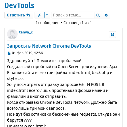
DevTools
Поиск
Расшире
Ответить
1 сообщение • Страница
1
из
1
tanya_c
Запросы в Network Chrome DevTools
С
01 фев 2019, 12:36
о
Здравствуйте! Помогите с проблемой.
о
Создала сайт пробный на Open Server для изучения Ajax.
б
В папке сайта всего три файла: index.html, back.php и
щ
е
style.css.
н
Хочу посмотреть отправку запросов GET И POST. В
и
index.html всего лишь простенькая форма имени и
е
фамилии и кнопка отправить.
Когда открываю Chrome DevTools Network. Должно быть
всего лишь три моих запроса.
Но идут без остановки бесконечные requests. Откуда они
берутся ????
Прилагаю код html: