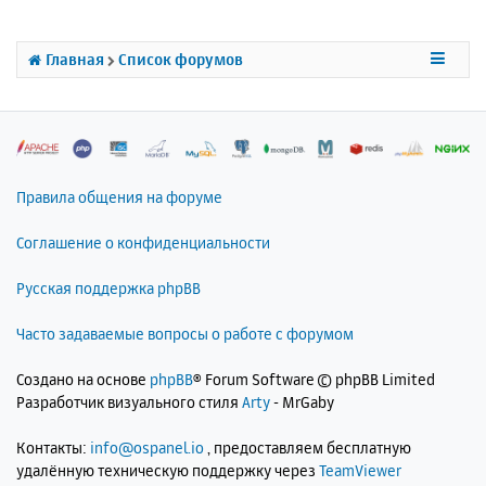
</body>
т
ь
</html>
с
Главная
Список форумов
я
к
н
а
ч
а
л
Правила общения на форуме
у
Соглашение о конфиденциальности
Русская поддержка phpBB
Часто задаваемые вопросы о работе с форумом
Создано на основе
phpBB
® Forum Software © phpBB Limited
Разработчик визуального стиля
Arty
- MrGaby
Контакты:
info@ospanel.io
, предоставляем бесплатную
удалённую техническую поддержку через
TeamViewer