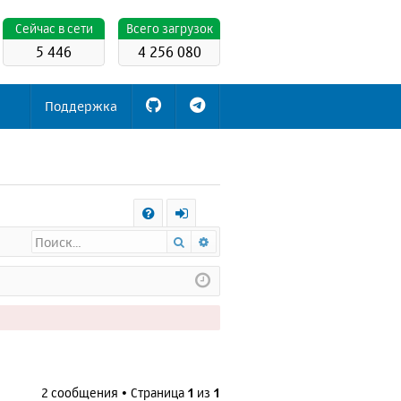
Cейчас в сети
Всего загрузок
5 446
4 256 080
Поддержка
С
Поиск
Расширенный поиск
FA
х
Q
о
д
2 сообщения • Страница
1
из
1