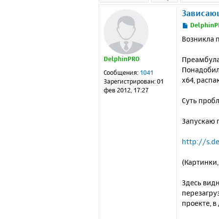
Зависаю
С
DelphinP
о
Возникла п
о
б
Преамбула
DelphinPRO
щ
е
Понадобило
Сообщения:
1041
н
x64, распа
Зарегистрирован:
01
и
фев 2012, 17:27
е
Суть проб
Запускаю 
http://s.d
(Картинки,
Здесь видн
перезагруз
проекте, в