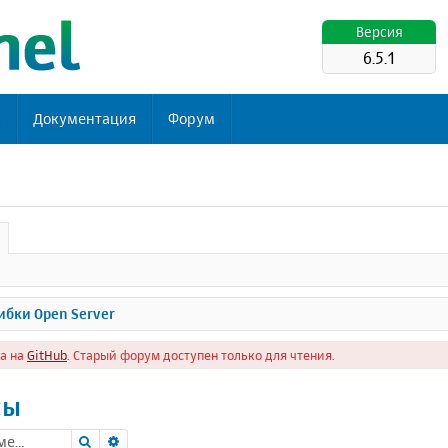
Версия
6.5.1
ь
Документация
Форум
бки Open Server
а на
GitHub
. Старый форум доступен только для чтения.
сы
Поиск
Расширенный поиск