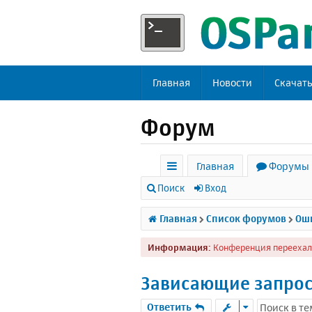
Главная
Новости
Скачат
Форум
Главная
Форумы
с
Поиск
Вход
ы
Главная
Список форумов
Оши
л
Информация:
Конференция переехал
к
и
Зависающие запро
Ответить