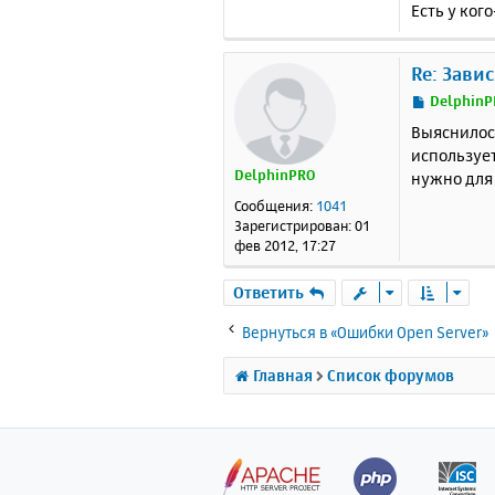
Есть у ког
Re: Зави
С
DelphinP
о
Выяснилось
о
использует
б
DelphinPRO
нужно для 
щ
е
Сообщения:
1041
н
Зарегистрирован:
01
и
фев 2012, 17:27
е
Ответить
Вернуться в «Ошибки Open Server»
Главная
Список форумов