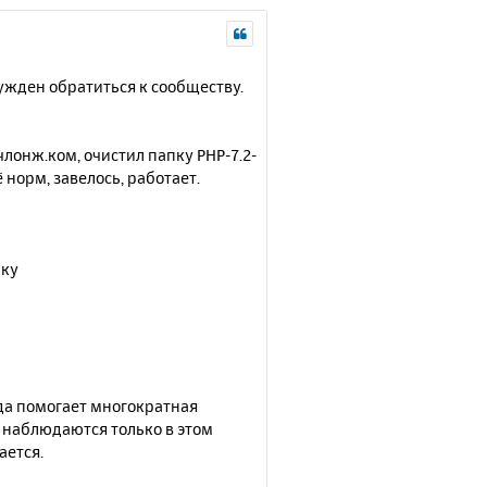
ужден обратиться к сообществу.
лонж.ком, очистил папку PHP-7.2-
 норм, завелось, работает.
нку
гда помогает многократная
я наблюдаются только в этом
ается.