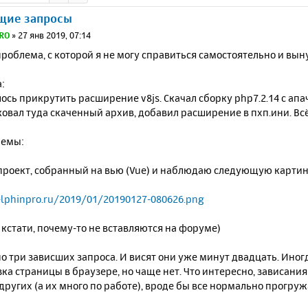
щие запросы
RO
»
27 янв 2019, 07:14
роблема, с которой я не могу справиться самостоятельно и вын
:
сь прикрутить расширение v8js. Скачал сборку php7.2.14 с апач
ковал туда скаченный архив, добавил расширение в пхп.ини. Всё
лемы:
проект, собранный на вью (Vue) и наблюдаю следующую карти
elphinpro.ru/2019/01/20190127-080626.png
 кстати, почему-то не вставляются на форуме)
о три зависших запроса. И висят они уже минут двадцать. Ино
ка страницы в браузере, но чаще нет. Что интересно, зависани
 других (а их много по работе), вроде бы все нормально прогруж