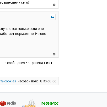
кто виновник сего?
В
е
р
н
у
т
случаются только если оно
ь
 работает нормально. Но оно
с
я
к
н
В
а
е
ч
2 сообщения • Страница
1
из
1
р
а
н
л
у
у
т
ь
ть cookies
Часовой пояс:
UTC+03:00
с
я
к
н
а