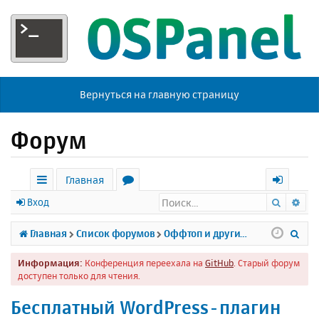
Вернуться на главную страницу
Форум
Главная
Поиск
Ра
с
о
х
Вход
ы
р
о
П
Главная
Список форумов
Оффтоп и другие темы
л
у
д
о
Информация:
Конференция переехала на
GitHub
. Старый форум
к
м
и
доступен только для чтения.
и
ы
с
Бесплатный WordPress-плагин
к