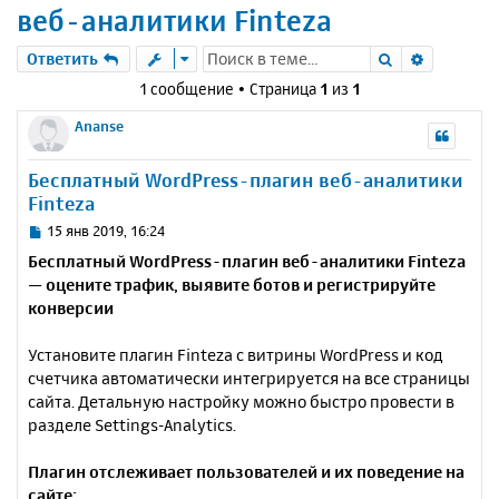
веб-аналитики Finteza
Поиск
Расшире
Ответить
1 сообщение • Страница
1
из
1
Ananse
Бесплатный WordPress-плагин веб-аналитики
Finteza
С
15 янв 2019, 16:24
о
Бесплатный WordPress-плагин веб-аналитики Finteza
о
— оцените трафик, выявите ботов и регистрируйте
б
конверсии
щ
е
н
Установите плагин Finteza с витрины WordPress и код
и
счетчика автоматически интегрируется на все страницы
е
сайта. Детальную настройку можно быстро провести в
разделе Settings-Analytics.
Плагин отслеживает пользователей и их поведение на
сайте: