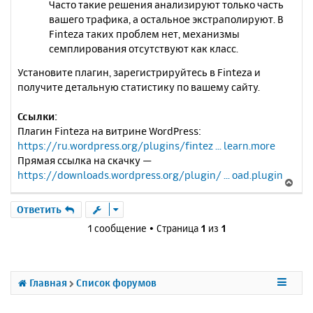
Часто такие решения анализируют только часть
вашего трафика, а остальное экстраполируют. В
Finteza таких проблем нет, механизмы
семплирования отсутствуют как класс.
Установите плагин, зарегистрируйтесь в Finteza и
получите детальную статистику по вашему сайту.
Ссылки:
Плагин Finteza на витрине WordPress:
https://ru.wordpress.org/plugins/fintez ... learn.more
Прямая ссылка на скачку —
https://downloads.wordpress.org/plugin/ ... oad.plugin
В
е
р
Ответить
н
1 сообщение • Страница
1
из
1
у
т
ь
с
Главная
Список форумов
я
к